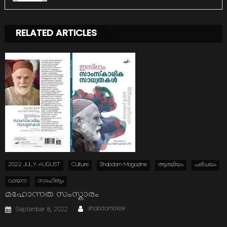
RELATED ARTICLES
2022 JULY-AUGUST
Culture
Shabdam Magazine
ആത്മിയം
പരിചയം
വായന
സാഹിത്യം
മഹോന്നത സംസ്കാരം
Author
Posted
shabdamdesk
September 8, 2022
on