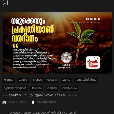
[…]
Hihgligts
JUNE 5
Shabdam Magazine
പഠനം
പരിസ്ഥിതി ദിനം
പ്രധാന ദിനങ്ങള്‍
ലേഖനം
വായന
സാമൂഹികം
നമുക്കെന്നും പ്രകൃതിയാണ് വരദാനം
Author
Posted
shabdamdesk
June 4, 2024
on