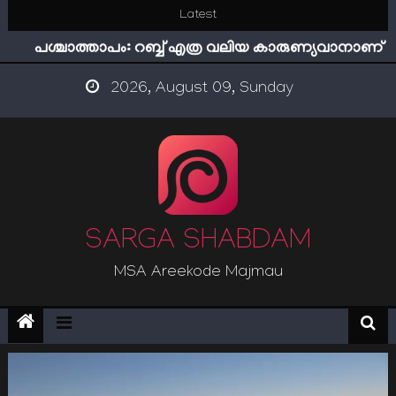
Skip
Latest
ഇമാം നവവി: അനന്തമായ നാൽപതാണ്ടുകൾ
to
പശ്ചാത്താപം: റബ്ബ് എത്ര വലിയ കാരുണ്യവാനാണ്
content
ഇന്ന് നേടിയാൽ ഇരട്ടി നേടാം
2026, August 09, Sunday
“ട്രംപ് 2.0” അധികാരത്തിന്‍റെ നിഴലിലെ എപ്സ്റ്റീന്‍
രഹസ്യങ്ങള്‍
സൂക്ഷിക്കുക! കുറ്റകൃത്യങ്ങളാണിന്ന് ട്രെന്‍ഡ്
ഇമാം നവവി: അനന്തമായ നാൽപതാണ്ടുകൾ
SARGA SHABDAM
MSA Areekode Majmau