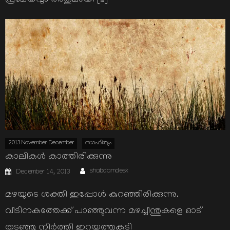
പ്രമേയവും അതുമായി […]
2013 November-December
സാഹിത്യം
കാലികള്‍ കാത്തിരിക്കുന്നു
Author
Posted
shabdamdesk
December 14, 2013
on
മഴയുടെ ശക്തി ഇപ്പോള്‍ കുറഞ്ഞിരിക്കുന്നു.
വീടിനകത്തേക്ക് പാഞ്ഞുവന്ന മഴച്ചീന്തുകളെ ഓട്
തടഞ്ഞു നിര്‍ത്തി ഇറയത്തുകൂടി