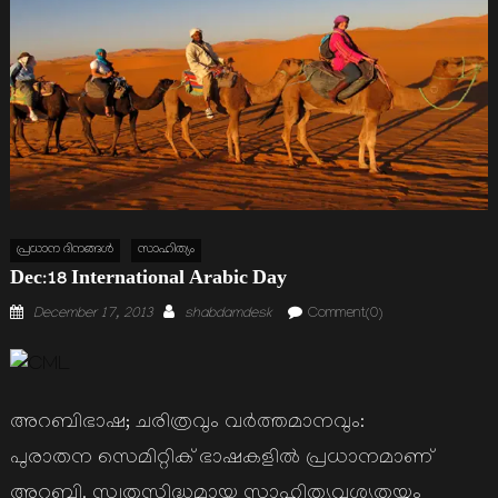
പ്രധാന ദിനങ്ങള്‍
സാഹിത്യം
Dec:18 International Arabic Day
Posted
Author
December 17, 2013
shabdamdesk
Comment(0)
on
അറബിഭാഷ; ചരിത്രവും വര്‍ത്തമാനവും:
പുരാതന സെമിറ്റിക് ഭാഷകളില്‍ പ്രധാനമാണ്
അറബി. സ്വതസിദ്ധമായ സാഹിത്യവശ്യതയും