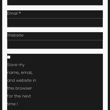
Email
*
Website
Save my
name, email,
and website in
this browser
for the next
time I