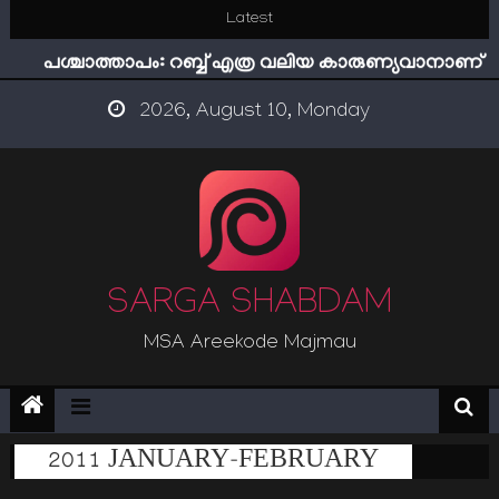
Skip
Latest
ഇമാം നവവി: അനന്തമായ നാൽപതാണ്ടുകൾ
to
പശ്ചാത്താപം: റബ്ബ് എത്ര വലിയ കാരുണ്യവാനാണ്
content
ഇന്ന് നേടിയാൽ ഇരട്ടി നേടാം
2026, August 10, Monday
“ട്രംപ് 2.0” അധികാരത്തിന്‍റെ നിഴലിലെ എപ്സ്റ്റീന്‍
രഹസ്യങ്ങള്‍
സൂക്ഷിക്കുക! കുറ്റകൃത്യങ്ങളാണിന്ന് ട്രെന്‍ഡ്
ഇമാം നവവി: അനന്തമായ നാൽപതാണ്ടുകൾ
SARGA SHABDAM
MSA Areekode Majmau
2011 JANUARY-FEBRUARY