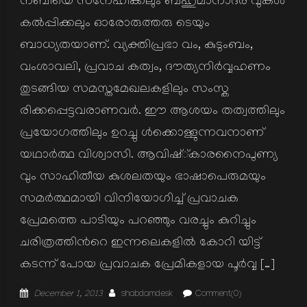
നബിയെ സനേഹിക്കലും ബഹുമാനാദര വുകള്‍
കല്‍പ്പിക്കലും ഓരോരുത്തരു ടെയും
ബാധ്യതയാണ്. വ്യക്തിപ്രഭാ വം, കുടുംബം,
വംശാവലി, പ്രവാച കത്വം, ദൗത്യനിര്‍വ്വഹണം
തുടങ്ങിയ സമസ്തമേഖലകളിലും സംസ്ക
രിക്കപ്പെട്ടവരാണവര്‍. ഈ ആശയം തത്വത്തിലും
പ്രയോഗത്തിലും ഉറച്ചു ള്‍ക്കൊള്ളുന്നവനാണ്
യഥാര്‍ത്ഥ വിശ്വാസി. ആവിഷ്്കാരനൈപുണ്യ
വും സാഹിതീയ കുശലതയും ഭാഷാപെരുമയും
സമര്‍ത്ഥമായി വിനിയോഗിച്ച് പ്രവാചക
പ്രേമത്തെ പാടിയും പറഞ്ഞും വരച്ചും കുറിച്ചും
ചരിത്രത്തിന്‍റെ ഇന്നലെകളില്‍ കോറി യിട്ട്
കടന്ന് പോയ പ്രവാചക പ്രേമികളായ പൂര്‍വ്വ […]
Posted
Author
December 1, 2013
shabdamdesk
Comment(0)
on