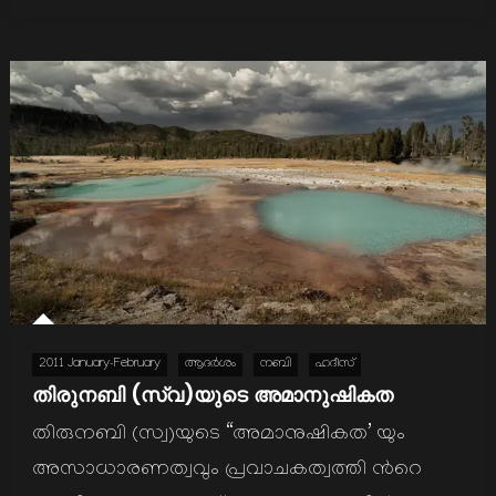
2011 January-February
ആദര്‍ശം
നബി
ഹദീസ്
തിരുനബി (സ്വ)യുടെ അമാനുഷികത
തിരുനബി (സ്വ)യുടെ “അമാനുഷികത’ യും
അസാധാരണത്വവും പ്രവാചകത്വത്തി ന്‍റെ