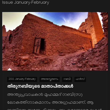
Issue January-February
2011 January-February
അനുസ്മരണം
നബി
ഹദീസ്
തിരുനബിയുടെ മാതാപിതാക്കള്‍
അന്ത്യപ്രവാചകന്‍ മുഹമ്മദ് നബി(സ)
ലോകത്തിനാകമാനം അനുഗ്രഹമാണ്. ആ