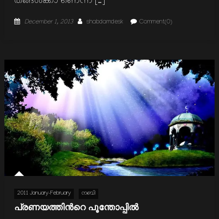
തങ്ങള്‍ക്കാ ണെന്ന് […]
Posted
Author
December 1, 2013
shabdamdesk
Comment(0)
on
2011 January-February
നബി
പ്രണയത്തിന്‍റെ പൂന്തോപ്പില്‍