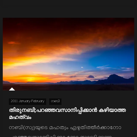
2011 January-February
നബി
തിരുനബി;പറഞ്ഞവസാനിപ്പിക്കാന്‍ കഴിയാത്ത
മഹത്വം
നബി(സ്വ)യുടെ മഹത്വം എഴുതിത്തീര്‍ക്കാനോ