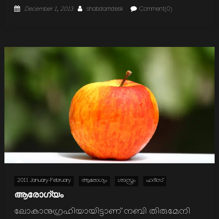
Posted
Author
December 1, 2013
shabdamdesk
Comment(0)
on
2011 January-February
ആരോഗ്യം
ശാസ്ത്രം
ഹദീസ്
ആരോഗ്യം
ലോകാനുഗ്രഹിയായിട്ടാണ് നബി തിരുമേനി