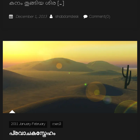
കനം തൂങ്ങിയ ശിര […]
Posted
Author
December 1, 2013
shabdamdesk
Comment(0)
on
2011 January-February
നബി
പ്രവാചകസ്നേഹം