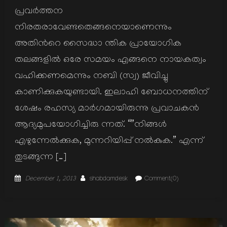
പ്രവര്‍ത്തന
നിരതരാവേണ്ടതെങ്ങനെയാണെന്നും
അതിന്‍റെ സൈദ്ധാ ന്തിക പ്രായോഗിക
തലങ്ങളില്‍ ഒരേ സമയം എങ്ങനെ നായകത്വം
വഹിക്കണമെന്നും നബി (സ്വ) ജീവിച്ചു
കാണിക്കുകയുണ്ടായി. ഇലാഹി ബോധനത്തിന്
ശേഷം രഹസ്യ മാര്‍ഗമായിരുന്നു പ്രവാചകന്‍
ആദ്യമുപയോഗിച്ചിരു ന്നത്. “”നിങ്ങള്‍
എഴുന്നേല്‍ക്കുക, മുന്നറിയിപ്പ് നല്‍കുക.” എന്ന്
തുടങ്ങുന്ന […]
Posted
Author
December 1, 2013
shabdamdesk
Comment(0)
on