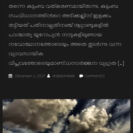
തന്നെ കുടുംബ വത്കരണമായിരുന്നു. കുടുംബ
സംവിധാനത്തിന്‍റെ അടിക്കല്ലിന് ഇളക്കം
തട്ടിയത് പതിനാല്പതിനഞ്ച് നൂറ്റാണ്ടുകളില്‍
പാശ്ചാത്യ യൂറോപ്യന്‍ നാടുകളിലുണ്ടായ
നവോത്ഥാനത്തോടെയും അതെ തുടര്‍ന്നു വന്ന
വ്യാവസായിക
വിപ്ലവത്തോടെയുമാണ്.ധനാര്‍ജ്ജന വ്യഗ്രത […]
Posted
Author
December 1, 2013
shabdamdesk
Comment(0)
on