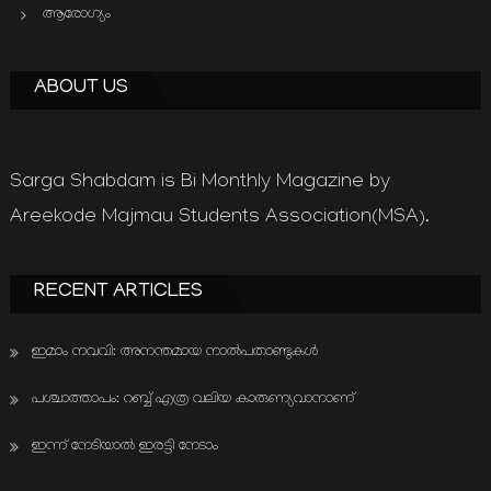
ആരോഗ്യം
ABOUT US
Sarga Shabdam is Bi Monthly Magazine by
Areekode Majmau Students Association(MSA).
RECENT ARTICLES
ഇമാം നവവി: അനന്തമായ നാൽപതാണ്ടുകൾ
പശ്ചാത്താപം: റബ്ബ് എത്ര വലിയ കാരുണ്യവാനാണ്
ഇന്ന് നേടിയാൽ ഇരട്ടി നേടാം