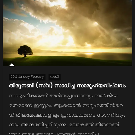
2011 January-February
നബി
തിരുനബി (സ്വ) സാധിച്ച സാമൂഹ്യവിപ്ലവം
സാമൂഹികതക്ക് അമിതപ്രാധാന്യം നല്‍കിയ
മതമാണ് ഇസ്ലാം. ആകയാല്‍ സമൂഹത്തിന്‍റെ
നിഖിലമേഖലകളിലും പ്രവാചകരുടെ സാന്നിദ്ധ്യം
നാം അനുഭവിച്ചറിയുന്നു. ലോകത്ത് തിരുനബി