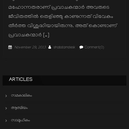
മഹോന്നതരാണ് പ്രവാചകന്മാര്‍ അവരുടെ
ജീവിതത്തില്‍ തെളിഞ്ഞു കാണുന്നത് വിവേകം
തീര്‍ത്ത വിശുദ്ധിയായിരുന്നു. അത് കൊണ്ടാണ്
പ്രവാചകന്മാര്‍ […]
Posted
Author
November 29, 2013
shabdamdesk
Comment(0)
on
ARTICLES
സമകാലികം
ആത്മിയം
സാമൂഹികം