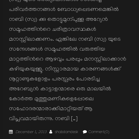
(സ്വ) യുടെ അധ്യാപനങ്ങള്‍ സാധിച്ച
പരിവര്‍ത്തനങ്ങള്‍ ബോധ്യപ്പെടണമെങ്കില്‍
നബി (സ്വ) ക്കു തൊട്ടുമുന്പുള്ള അറ്യേന്‍
സമൂഹത്തിന്‍റെ ചരിത്രാവസ്ഥകള്‍
മനസ്സിലാക്കണം. എങ്കിലേ നബി (സ്വ) യുടെ
സന്ദേശങ്ങള്‍ സമൂഹത്തില്‍ വരുത്തിയ
മാറ്റത്തിന്‍റെ ആഴവും പരപ്പും മനസ്സിലാക്കാന്‍
കഴിയുകയുള്ളൂ. നിസ്സാരമായ കാരണങ്ങള്‍ക്ക്
നൂറ്റാണ്ടുകളോളം പരസ്പരം പോരടിച്ച
അറേബ്യന്‍ കാട്ടാളന്മാരെ ഒരു മാലയില്‍
കോര്‍ത്ത മുത്തുമണികളെപ്പോലെ
സഹോദരന്മാരാക്കിമാറ്റിയത് ആ
വിപ്ലവമായിരുന്നു. നബി […]
Posted
Author
December 1, 2013
shabdamdesk
Comment(0)
on