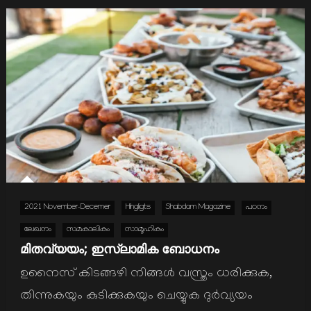
2021 November-Decemer
Hihgligts
Shabdam Magazine
പഠനം
ലേഖനം
സമകാലികം
സാമൂഹികം
മിതവ്യയം; ഇസ്ലാമിക ബോധനം
ഉനൈസ് കിടങ്ങഴി നിങ്ങള്‍ വസ്ത്രം ധരിക്കുക,
തിന്നുകയും കുടിക്കുകയും ചെയ്യുക ദുര്‍വ്യയം