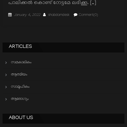
പാലിക്കല്‍ കൊണ്ട് നേട്ടമേ ലഭിക്കൂ. […]
Posted
Author
January 4, 2022
shabdamdesk
Comment(0)
on
ARTICLES
സമകാലികം
ആത്മിയം
സാമൂഹികം
ആരോഗ്യം
ABOUT US