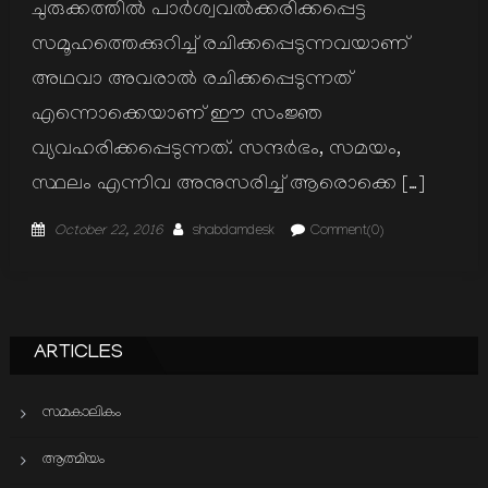
ചുരുക്കത്തില്‍ പാര്‍ശ്വവല്‍ക്കരിക്കപ്പെട്ട
സമൂഹത്തെക്കുറിച്ച് രചിക്കപ്പെടുന്നവയാണ്
അഥവാ അവരാല്‍ രചിക്കപ്പെടുന്നത്
എന്നൊക്കെയാണ് ഈ സംജ്ഞ
വ്യവഹരിക്കപ്പെടുന്നത്. സന്ദര്‍ഭം, സമയം,
സ്ഥലം എന്നിവ അനുസരിച്ച് ആരൊക്കെ […]
Posted
Author
October 22, 2016
shabdamdesk
Comment(0)
on
ARTICLES
സമകാലികം
ആത്മിയം