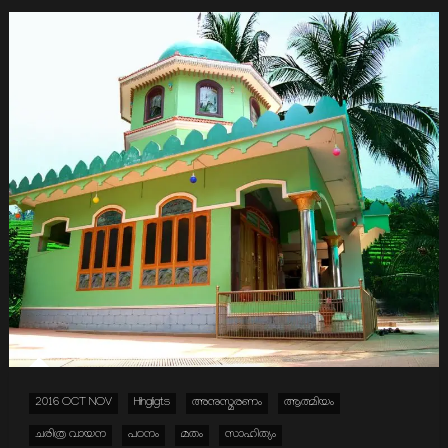
2016 OCT NOV
Hihgligts
അനുസ്മരണം
ആത്മിയം
ചരിത്ര വായന
പഠനം
മതം
സാഹിത്യം