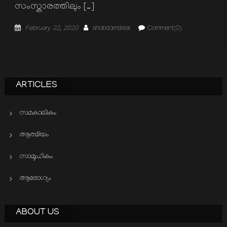
സംസ്കാരത്തിലും […]
Posted
Author
February 22, 2020
shabdamdesk
Comment(0)
on
ARTICLES
സമകാലികം
ആത്മിയം
സാമൂഹികം
ആരോഗ്യം
ABOUT US