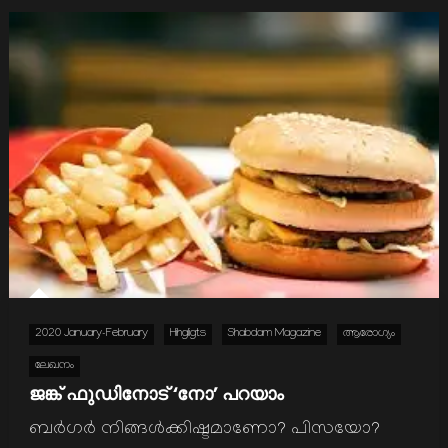
2020 January-February
Hihgligts
Shabdam Magazine
ആരോഗ്യം
ലേഖനം
ജങ്ക് ഫുഡിനോട് ‘നോ’ പറയാം
ബര്‍ഗര്‍ നിങ്ങള്‍ക്കിഷ്ടമാണോ? പിസയോ?