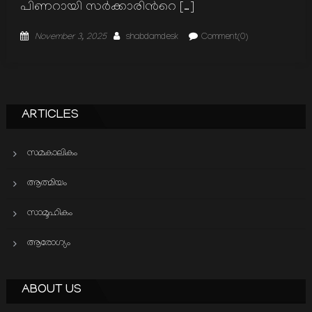
പിണറായി സര്‍ക്കാരിന്‍റെ […]
Posted
Author
November 3, 2025
shabdamdesk
Comment(0)
on
ARTICLES
സമകാലികം
ആത്മിയം
സാമൂഹികം
ആരോഗ്യം
ABOUT US