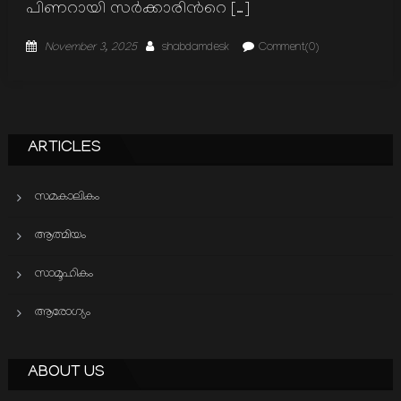
പിണറായി സര്‍ക്കാരിന്‍റെ […]
Posted
Author
November 3, 2025
shabdamdesk
Comment(0)
on
ARTICLES
സമകാലികം
ആത്മിയം
സാമൂഹികം
ആരോഗ്യം
ABOUT US