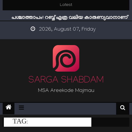
Skip
Latest
ഇമാം നവവി: അനന്തമായ നാൽപതാണ്ടുകൾ
to
പശ്ചാത്താപം: റബ്ബ് എത്ര വലിയ കാരുണ്യവാനാണ്
content
ഇന്ന് നേടിയാൽ ഇരട്ടി നേടാം
2026, August 07, Friday
“ട്രംപ് 2.0” അധികാരത്തിന്‍റെ നിഴലിലെ എപ്സ്റ്റീന്‍
രഹസ്യങ്ങള്‍
സൂക്ഷിക്കുക! കുറ്റകൃത്യങ്ങളാണിന്ന് ട്രെന്‍ഡ്
ഇമാം നവവി: അനന്തമായ നാൽപതാണ്ടുകൾ
SARGA SHABDAM
MSA Areekode Majmau
TAG:
വന്യ ജീവി സംഘര്‍ഷം