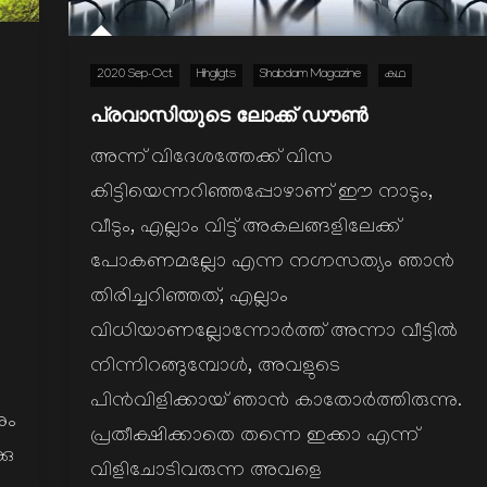
2020 Sep-Oct
Hihgligts
Shabdam Magazine
കഥ
പ്രവാസിയുടെ ലോക്ക് ഡൗൺ
അന്ന് വിദേശത്തേക്ക് വിസ
കിട്ടിയെന്നറിഞ്ഞപ്പോഴാണ് ഈ നാടും,
വീടും, എല്ലാം വിട്ട് അകലങ്ങളിലേക്ക്
പോകണമല്ലോ എന്ന നഗ്നസത്യം ഞാൻ
തിരിച്ചറിഞ്ഞത്, എല്ലാം
വിധിയാണല്ലോന്നോർത്ത് അന്നാ വീട്ടിൽ
നിന്നിറങ്ങുമ്പോൾ, അവളുടെ
‍
പിൻവിളിക്കായ് ഞാൻ കാതോർത്തിരുന്നു.
ും
പ്രതീക്ഷിക്കാതെ തന്നെ ഇക്കാ എന്ന്
കു
വിളിചോടിവരുന്ന അവളെ