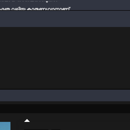
ബ് എത്ര വലിയ കാരുണ്യവാനാണ്
്ടി നേടാം
ത്തിന്‍റെ നിഴലിലെ എപ്സ്റ്റീന്‍ രഹസ്യങ്ങള്‍
ത്യങ്ങളാണിന്ന് ട്രെന്‍ഡ്
്തമായ നാൽപതാണ്ടുകൾ