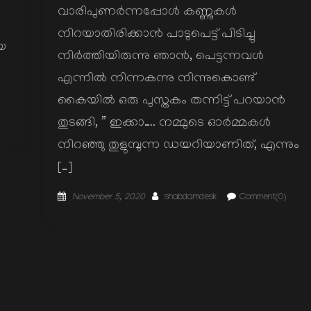
വാരിപുണർന്നപ്പോൾ കണ്ണുകൾ
നിറയാതിരിക്കാൻ പാടുപെട്ട് പിടിച്ചു
ിയ
നിർത്തിയിരുന്നു ഞാൻ, പെട്ടന്നവൾ
എന്നിൽ നിന്നകന്നു നിന്നുകൊണ്ട്
കൈയിൽ ഒരു പുസ്തകം തന്നിട്ട് പറയാൻ
തുടങ്ങി, ” ഇക്കാ….. നമ്മുടെ ഓർമ്മകൾ
നിറഞ്ഞു തുളുമ്പുന്ന ഡയറിയാണിത്, എന്നും
[…]
Posted
Author
November 5, 2020
shabdamdesk
Comment(0)
on