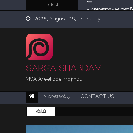
Skip
Latest
പശ്ചാത്താപം: റബ്
to
ഇന്ന് നേടിയാൽ ഇരട
2026, August 06, Thursday
content
“ട്രംപ് 2.0” അധികാര
സൂക്ഷിക്കുക! കുറ്റകൃ
ഇമാം നവവി: അനന
SARGA SHABDAM
MSA Areekode Majmau
ലക്കങ്ങള്‍
CONTACT US
കഥ