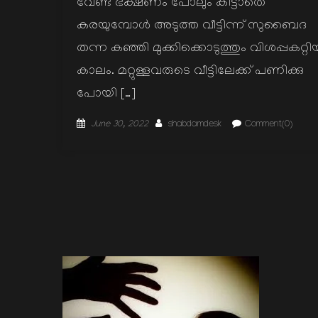
വേണ്ട ഭക്ഷണം പോലും കിട്ടാതെ
കരയുമ്പോള്‍ അടുത്ത വീട്ടിന്ന് സുബൈദ
തന്ന കഞ്ഞി മുക്കിക്കൊടുത്തും വിശപ്പകറ്റ
കാലം. മറ്റുള്ളവരുടെ വീട്ടിലേക്ക് പണിക്കു
പോയി […]
Posted
Author
June 30, 2022
shabdamdesk
Comment(0)
on