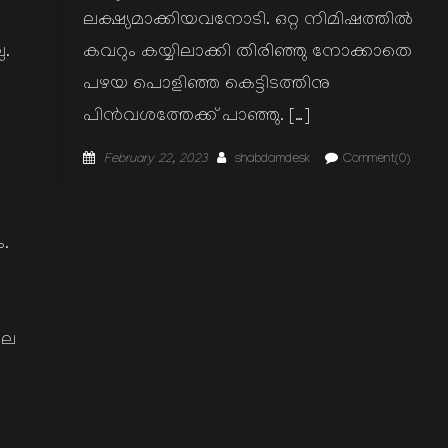
ലക്ഷ്യമാക്കിയവനോടി. ഒറ്റ നിമിഷത്തിൽ
കവറും കയ്യിലാക്കി തിരിഞ്ഞു നോക്കാതെ
.
പഴയ പൊളിഞ്ഞ കെട്ടിടത്തിനു
പിൻവശത്തേക്ക് പാഞ്ഞു. […]
Posted
Author
February 22, 2023
shabdamdesk
Comment(0)
on
.
ലെ