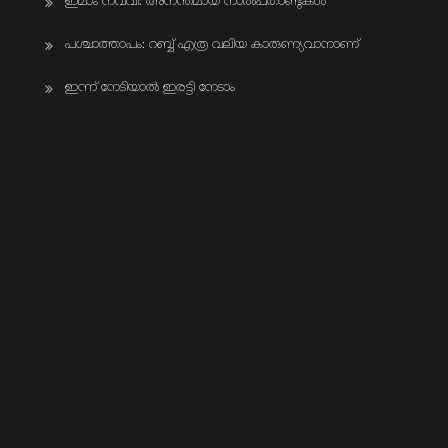
ഇമാം നവവി: അനന്തമായ നാൽപതാണ്ടുകൾ
പശ്ചാത്താപം: റബ്ബ് എത്ര വലിയ കാരുണ്യവാനാണ്
ഇന്ന് നേടിയാൽ ഇരട്ടി നേടാം