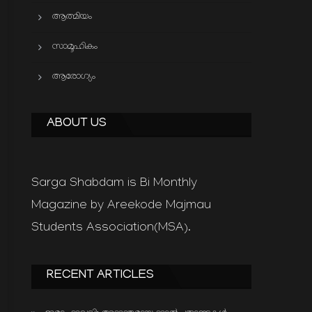
ആത്മിയം
സാമൂഹികം
ആരോഗ്യം
ABOUT US
Sarga Shabdam is Bi Monthly
Magazine by Areekode Majmau
Students Association(MSA).
RECENT ARTICLES