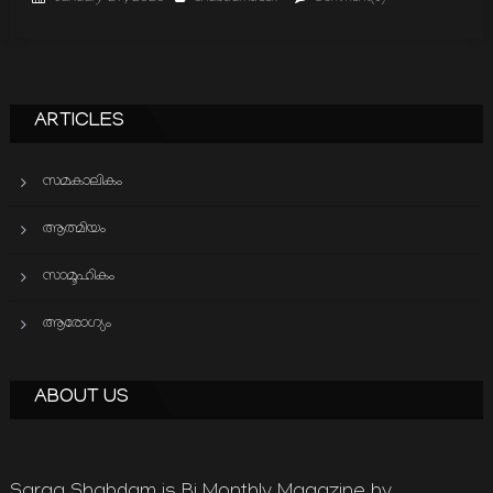
on
ARTICLES
സമകാലികം
ആത്മിയം
സാമൂഹികം
ആരോഗ്യം
ABOUT US