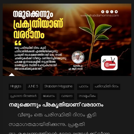
Hihgligts
JUNE 5
Shabdam Magazine
പഠനം
പരിസ്ഥിതി ദിനം
പ്രധാന ദിനങ്ങള്‍
ലേഖനം
വായന
സാമൂഹികം
നമുക്കെന്നും പ്രകൃതിയാണ് വരദാനം
വീണ്ടും ഒരു പരിസ്ഥിതി ദിനം കൂടി
സമാഗതമായിരിക്കുന്നു. പ്രകൃതി