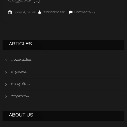
അതുമായി […]
Posted
Author
June 4, 2024
shabdamdesk
Comments(2)
on
ARTICLES
സമകാലികം
ആത്മിയം
സാമൂഹികം
ആരോഗ്യം
ABOUT US