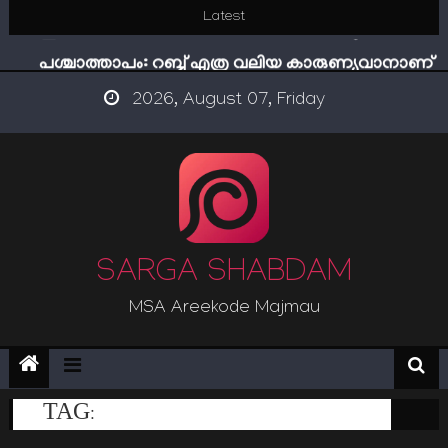
Skip
Latest
ഇമാം നവവി: അനന്തമായ നാൽപതാണ്ടുകൾ
to
പശ്ചാത്താപം: റബ്ബ് എത്ര വലിയ കാരുണ്യവാനാണ്
content
ഇന്ന് നേടിയാൽ ഇരട്ടി നേടാം
2026, August 07, Friday
“ട്രംപ് 2.0” അധികാരത്തിന്‍റെ നിഴലിലെ എപ്സ്റ്റീന്‍
രഹസ്യങ്ങള്‍
സൂക്ഷിക്കുക! കുറ്റകൃത്യങ്ങളാണിന്ന് ട്രെന്‍ഡ്
ഇമാം നവവി: അനന്തമായ നാൽപതാണ്ടുകൾ
SARGA SHABDAM
MSA Areekode Majmau
TAG:
PRACASAM MALAYALAM POEM