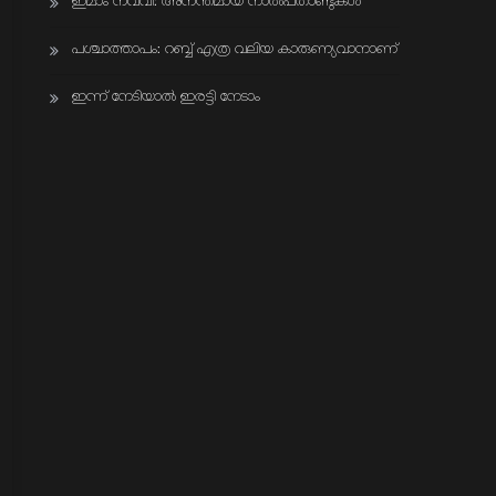
ഇമാം നവവി: അനന്തമായ നാൽപതാണ്ടുകൾ
പശ്ചാത്താപം: റബ്ബ് എത്ര വലിയ കാരുണ്യവാനാണ്
ഇന്ന് നേടിയാൽ ഇരട്ടി നേടാം