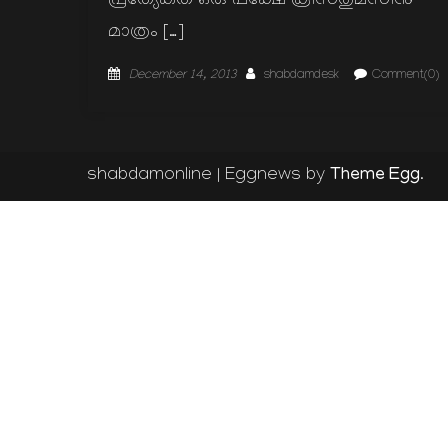
പ്രത്യേകത ഒരു പക്ഷേ ക്രിസ്തുമസിനു
മാത്രം […]
Posted
Author
December 14, 2013
shabdamdesk
Comment(0)
on
Theme Egg
shabdamonline
|
Eggnews by
.