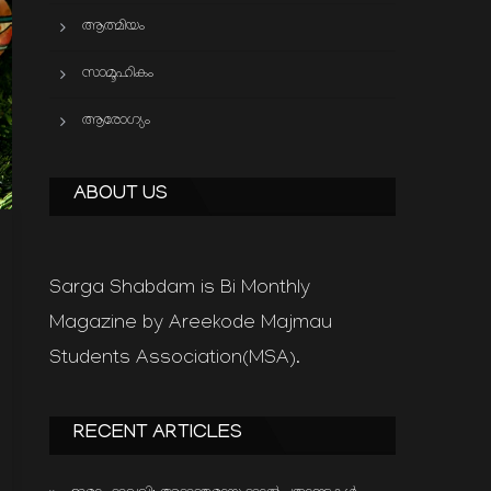
ആത്മിയം
സാമൂഹികം
ആരോഗ്യം
ABOUT US
Sarga Shabdam is Bi Monthly
Magazine by Areekode Majmau
Students Association(MSA).
RECENT ARTICLES