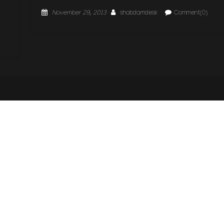
Posted
Author
November 29, 2013
shabdamdesk
Comment(0)
on