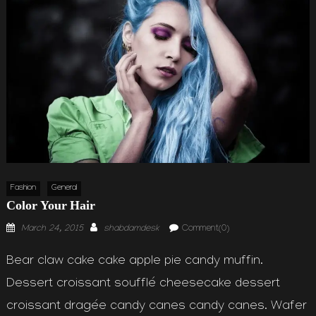
Fashion
General
Color Your Hair
Posted
Author
March 24, 2015
shabdamdesk
Comment(0)
on
Bear claw cake cake apple pie candy muffin.
Dessert croissant soufflé cheesecake dessert
croissant dragée candy canes candy canes. Wafer