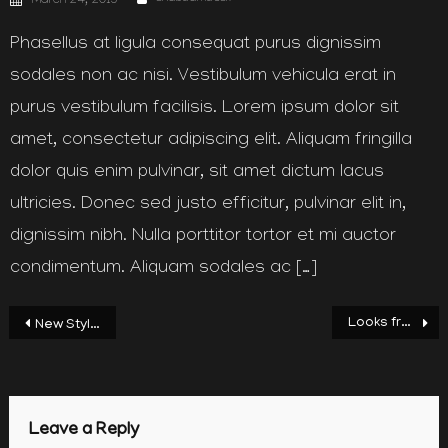
March 24, 2015
on
Phasellus at ligula consequat purus dignissim
sodales non ac nisi. Vestibulum vehicula erat in
purus vestibulum facilisis. Lorem ipsum dolor sit
amet, consectetur adipiscing elit. Aliquam fringilla
dolor quis enim pulvinar, sit amet dictum lacus
ultricies. Donec sed justo efficitur, pulvinar elit in,
dignissim nibh. Nulla porttitor tortor et mi auctor
condimentum. Aliquam sodales ac […]
Post
Looks from the Roswana, 2015
New Styling Collections
navigation
Leave a Reply