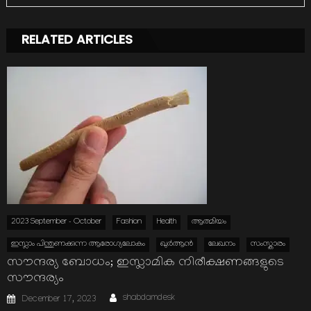
RELATED ARTICLES
2023 September - October
Fashion
Health
ആത്മിയം
ഇസ്ലാം പിന്തുണക്കുന്ന ആരോഗ്യലോകം
ഖുര്‍ആന്‍
ലേഖനം
സംസ്കാരം
സൗന്ദര്യ ബോധം; ഇസ്ലാമിക നിരീക്ഷണങ്ങളുടെ
സൗന്ദര്യം
Author
Posted
shabdamdesk
December 17, 2023
on