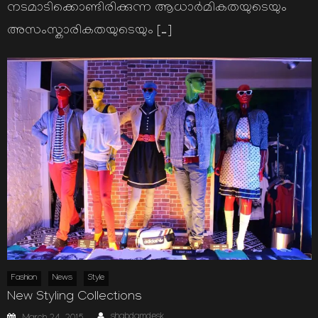
നടമാടിക്കൊണ്ടിരിക്കുന്ന ആധാര്‍മികതയുടെയും
അസംസ്കാരികതയുടെയും […]
Fashion
News
Style
New Styling Collections
Author
Posted
shabdamdesk