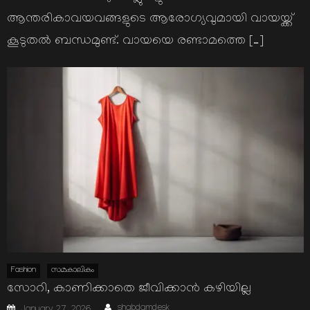
ആന്തരികാവയവങ്ങളുടെ ആരോഗ്യവുമായി വായയ്ക്ക്
കൂടുതല്‍ ബന്ധമുണ്ട്. വായയെ രണ്ടാമത്തെ […]
Fashion
സമകാലികം
സോറി, കാണിക്കാതെ ജീവിക്കാൻ കഴിയില്ല
Author
Posted
shabdamdesk
January 27, 2026