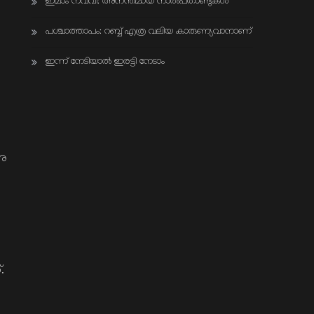
ഇമാം നവവി: അനന്തമായ നാൽപതാണ്ടുകൾ
പശ്ചാത്താപം: റബ്ബ് എത്ര വലിയ കാരുണ്യവാനാണ്
ഇന്ന് നേടിയാൽ ഇരട്ടി നേടാം
നു
.