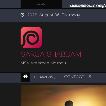
Skip
Latest
പശ്ചാത്താപം: റബ്
to
ഇന്ന് നേടിയാൽ ഇരട
2026, August 06, Thursday
content
“ട്രംപ് 2.0” അധികാര
സൂക്ഷിക്കുക! കുറ്റകൃ
ഇമാം നവവി: അനന
SARGA SHABDAM
MSA Areekode Majmau
ലക്കങ്ങള്‍
CONTACT US