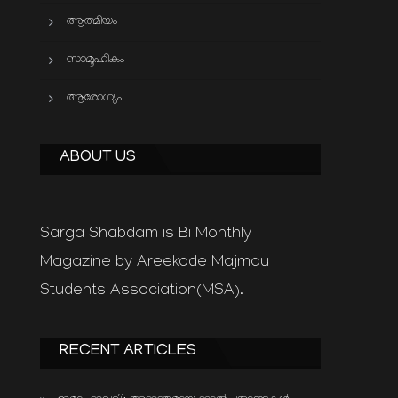
ആത്മിയം
സാമൂഹികം
ആരോഗ്യം
ABOUT US
Sarga Shabdam is Bi Monthly
Magazine by Areekode Majmau
Students Association(MSA).
RECENT ARTICLES