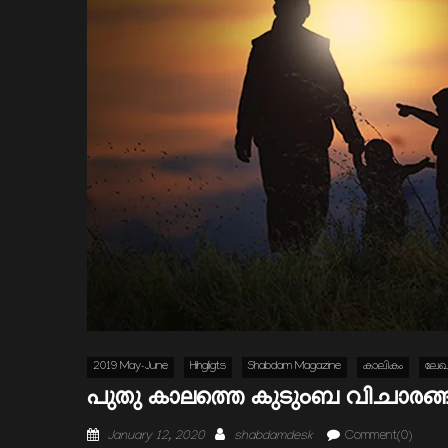
2019 May-June
Hihgligts
Shabdam Magazine
കാലികം
ലേ
പുതു കാലത്തെ കുടുംബ വിചാരങ്ങ
Posted
Author
January 12, 2020
shabdamdesk
Comment(0)