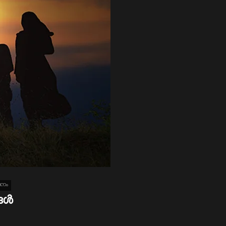
ഖനം
ള്‍