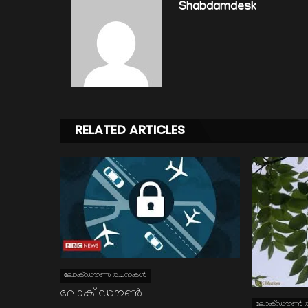
Shabdamdesk
RELATED ARTICLES
ലോക്ഡൗണ്‍ രചനകള്‍
ലോക് ഡൗൺ
ലോക്ഡൗണ്‍ 