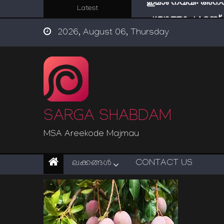
Skip
Latest
പശ്ചാത്താപം: റബ്
to
ഇന്ന് നേടിയാൽ ഇരട
2026, August 06, Thursday
content
“ട്രംപ് 2.0” അധികാര
സൂക്ഷിക്കുക! കുറ്റകൃ
ഇമാം നവവി: അനന
SARGA SHABDAM
MSA Areekode Majmau
ലക്കങ്ങള്‍
CONTACT US