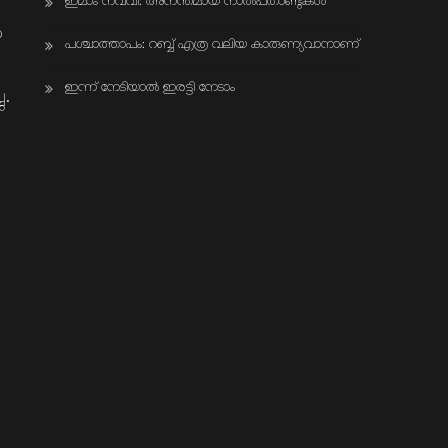
ഇമാം നവവി: അനന്തമായ നാൽപതാണ്ടുകൾ
ൾ
പശ്ചാത്താപം: റബ്ബ് എത്ര വലിയ കാരുണ്യവാനാണ്
ഇന്ന് നേടിയാൽ ഇരട്ടി നേടാം
ു.
പ