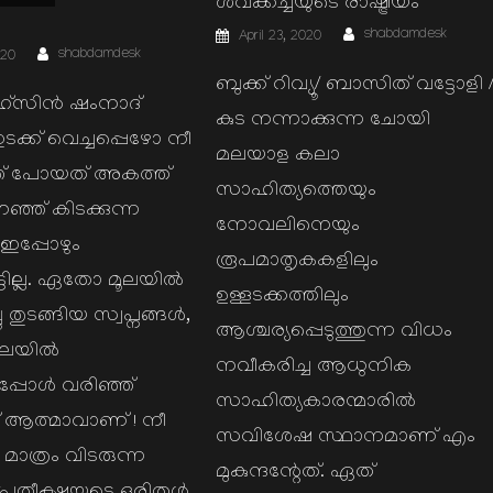
ശവക്കച്ചയുടെ രാഷ്ട്രീയം
Author
Posted
shabdamdesk
April 23, 2020
on
Author
shabdamdesk
020
ബുക്ക് റിവ്യൂ/ ബാസിത് വട്ടോളി 
ഹ്സിൻ ഷംനാദ്
കുട നന്നാക്കുന്ന ചോയി
ടക്ക് വെച്ചപ്പെഴോ നീ
മലയാള കലാ
് പോയത് അകത്ത്
സാഹിത്യത്തെയും
ണഞ്ഞ് കിടക്കുന്ന
നോവലിനെയും
ഇപ്പോഴും
രൂപമാതൃകകളിലും
്ടില്ല. ഏതോ മൂലയിൽ
ഉള്ളടക്കത്തിലും
ു തുടങ്ങിയ സ്വപ്നങ്ങൾ,
ആശ്ചര്യപ്പെടുത്തുന്ന വിധം
 വലയിൽ
നവീകരിച്ച ആധുനിക
യപ്പോൾ വരിഞ്ഞ്
സാഹിത്യകാരന്മാരിൽ
് ആത്മാവാണ് ! നീ
സവിശേഷ സ്ഥാനമാണ് എം
മാത്രം വിടരുന്ന
മുകുന്ദന്റേത്. ഏത്