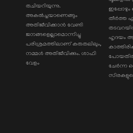
പൂക്കളിൽ
രുചിയറിയുന്നു.
ഇപ്പോഴും 
അകൽച്ചയാണെങ്ങും
തീർത്ത 
അതിജീവിക്കാൻ വേണ്ടി
തടവറയി
ജനങ്ങളെല്ലാമൊന്നിച്ചു
ഹൃദയം
പരിശ്രമത്തിലാണ് കരുതലിലും,
കാത്തിരിക
നമ്മൾ അതിജീവിക്കും. ശാഫി
പോയതിൽ 
വേളം
ചേർന്ന ഒര
സിരകളുടെ