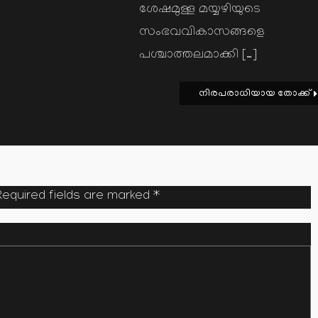
ശേഷമുള്ള മയ്യഴിയുടെ
സംഭവവികാസങ്ങളെ
പശ്ചാത്തലമാക്കി […]
നിരപരാധിയായ തോക്ക്
Required fields are marked
*