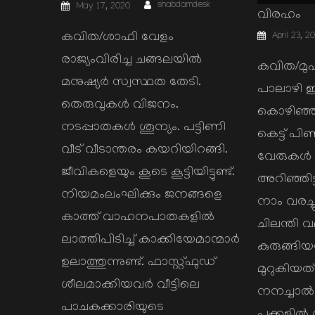
Author
Posted
shabdamdesk
May 17, 2020
on
വിരഹം
Posted
കവിത/ശാഫി വേളം
April 23, 2
on
രാജ്യംവിരിച്ച ചങ്ങലയിൽ
കവിത/മു
മനുഷ്യർ സ്വസ്ഥത തേടി.
പാലാഴി ഇ
തെരുവുകൾ വിജനം.
കൊഴിഞ്ഞ
നടപ്പാതകൾ ശൂന്യം. പട്ടിണി
കെട്ട് പി
വീട് വീടാന്തരം കയറിയിറങ്ങി.
വേരുകൾ 
ജീവികളെയും കൂടെ കൂട്ടിയിട്ടുണ്ട്.
അറിഞ്ഞിട
നിയമംലംഘിക്കും ജനങ്ങളെ
നാം വരച്ച
കാത്ത് വാഹനപാതകളിൽ
ചിലന്തി
ലാത്തിപിടിച്ച് കാക്കിയേമാന്മാർ
കുരുങ്ങി
ഉലാത്തുന്നുണ്ട്. ഫാസ്റ്റ്ഫുഡ്
മുറുകിയത
ശീലമാക്കിയവർ വീട്ടിലെ
നനച്ചാൽ 
പാചകക്കാരിയുടെ