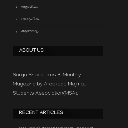
ആത്മിയം
സാമൂഹികം
ആരോഗ്യം
ABOUT US
Sarga Shabdam is Bi Monthly
Magazine by Areekode Majmau
Students Association(MSA).
RECENT ARTICLES