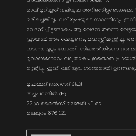
അവിടെതന്നെ ഉണ്ടാകണമെന്ന്.
മാവ് മുറിച്ചത് വലിയുപ്പ അറിഞ്ഞിട്ടുണ്ടാക
മരിച്ചെങ്കിലും വലിയുപ്പയുടെ സാന്നിധ്യം ഇവി
വേദനിച്ചിട്ടുണ്ടാകും. ആ വേദന തന്നെ വേട്ട
പ്രായശ്ചിത്തം ചെയ്യണം, മനസ്സ് മന്ത്രിച്ചു. അ
നടന്നു. ചുറ്റും നോക്കി. നിലത്ത് കിടന്ന ഒരു
മൂവാണ്ടനോളം വലുതാകും. ഇതൊരു പ്രായശ്ചിത
മന്ത്രിച്ചു. ഇനി വലിയുപ്പ ശാന്തമായി ഉറങ്ങട്ട
മുഹമ്മദ്‌ ജുനൈദ് ടിപി
തച്ചപറമ്പിൽ (H)
22-)o മൈൽസ് മഞ്ചേരി പി ഓ
മലപ്പുറം 676 121