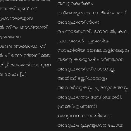
 പ്രതീക്ഷയുടെ ഒരിതൾ
തലമുറകൾക്കും
ബാക്കിയുണ്ട്. നീ
സ്വീകാര്യമാകുന്ന രീതിയാണ്
ഏകാന്തതയുടെ
അദ്ദേഹത്തിൻറെ
ൽ നിരപരാധിയായി
രചനാശൈലി. നോവൽ, കഥ
 ആരെയോ
,പഠനങ്ങൾ തുടങ്ങിയ
്കുന്നു അങ്ങനെ. നീ
സാഹിതീയ മേഖലകളിലെല്ലാം
പിന്നെ നീയലിഞ്ഞ്
തന്റെ കയ്യൊപ്പ് ചാർത്താൻ
ിറ്റ് രക്തത്തിനായുള്ള
അദ്ദേഹത്തിന് സാധിച്ചു.
 ദാഹം […]
അതിനിടയ്ക്ക് ധാരാളം
അവാർഡുകളും പുരസ്കാരങ്ങളും
അദ്ദേഹത്തെ തേടിയെത്തി.
ഫ്രഞ്ച് എംബസി
ഉദ്യോഗസ്ഥനായിരുന്ന
അദ്ദേഹം ഫ്രഞ്ചുകാർ പോയ