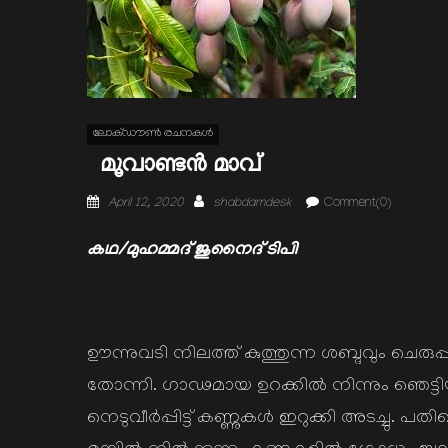
ലോക്ഡൗണ്‍ രചനകള്‍
മൂവാണ്ടൻ മാവ്
Posted
Author
April 12, 2020
shabdamdesk
Comment(0)
on
കഥ/മുഹമ്മദ്‌ ജുനൈദ് ടിപി
ഊന്നുവടി നിലത്ത് കുത്തുന്ന ശബ്ദവും ചെരു
തോന്നി. ഗാഢമായ ഉറക്കിൽ നിന്നും ഞെട്ടിയുണർന
നെടുവീർപ്പിട്ട് കണ്ണുകൾ ഇറുക്കി അടച്ചു. പ