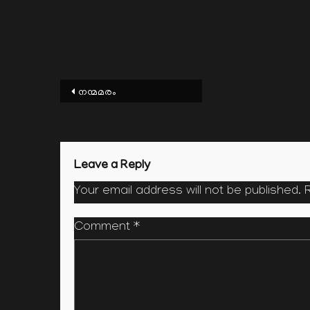
Post
നന്മമരം
navigation
Leave a Reply
Your email address will not be published.
Comment
*