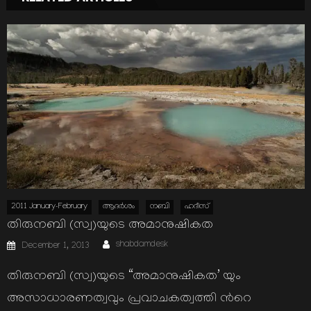
2011 January-February
ആദര്‍ശം
നബി
ഹദീസ്
തിരുനബി (സ്വ)യുടെ അമാനുഷികത
Author
Posted
shabdamdesk
December 1, 2013
on
തിരുനബി (സ്വ)യുടെ “അമാനുഷികത’ യും
അസാധാരണത്വവും പ്രവാചകത്വത്തി ന്‍റെ