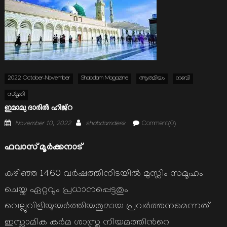
2022 October-November
Shabdam Magazine
ആത്മിയം
നബി
സ്മൃതി
ഇമാമു ദാരില്‍ ഹിജ്റ
Posted
Author
November 10, 2022
shabdamdesk
Comment(0)
on
ഫവാസ് മൂര്‍ക്കനാട്
കഴിഞ്ഞ 1460 വര്‍ഷത്തിനിടയില്‍ മുസ്ലിം സമൂഹം
ചെയ്ത ഏറ്റവും പ്രധാനപ്പെട്ടതും
വെല്ലുവിളിയുയര്‍ത്തിയതുമായ പ്രവര്‍ത്തനമെന്നത്
ഇസ്ലാമിക കര്‍മ ശാസ്ത്ര നിയമത്തിന്‍റെ