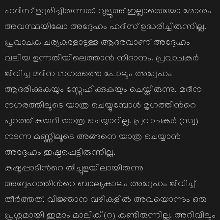
ഹദീസ് ഉദ്ദരിച്ചിരുന്നത്. വുളൂഅ് ഇല്ലാതെയോ മോശം
അവസ്ഥയിലോ അദ്ദേഹം ഹദീസ് ഉദ്ധരിച്ചിരുന്നില്ല.
പ്രവാചക ചര്യകളോടുള്ള ആദരവാണ് അദ്ദേഹം
വലിയ ഉന്നതിയിലെത്താന്‍ നിദാനം. പ്രവാചകര്‍
ജീവിച്ച മദീന നഗരത്തെ പോലും അദ്ദേഹം
ആദരിക്കുകയും സ്നേഹിക്കുകയും ചെയ്തിരുന്നു. മദീന
നഗരത്തിലൂടെ യാത്ര ചെയ്യുമ്പോള്‍ മൃഗത്തിന്‍റെ
പുറത്ത് കയറി യാത്ര ചെയ്യാറില്ല. പ്രവാചകര്‍ (സ്വ)
നടന്ന മണ്ണിലൂടെ അങ്ങനെ യാത്ര ചെയ്യാന്‍
അദ്ദേഹം ഇഷ്ടപ്പെട്ടിരുന്നില്ല.
കഷ്ടപ്പാടിന്‍റെ തീച്ചൂളയിലായിരുന്നു
അദ്ദേഹത്തിന്‍റെ ബാല്യകാലം അദ്ദേഹം ജീവിച്ച്
തീര്‍ത്തത്. വിജ്ഞാന വഴികളില്‍ അവയൊന്നും ഒരു
പ്രശ്നമായി ഇമാം മാലിക് (റ) കണ്ടിരുന്നില്ല. അറിവിലും