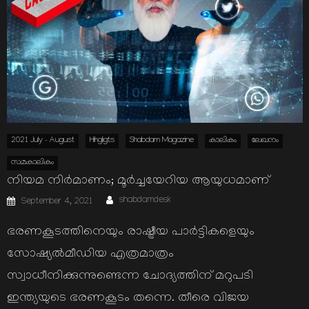
2021 July - August
Hihgligts
Shabdam Magazine
കാലികം
ലേഖനം
സമകാലികം
നിയമ നിര്‍മാണം; മൂര്‍ച്ചയേറിയ ആയുധമാണ്
Author
Posted
shabdamdesk
September 4, 2021
on
ഭരണകൂടത്തിനെയും രാഷ്ട്രീയ പാര്‍ട്ടികളെയും
സോഷ്യല്‍മീഡിയ എത്രമാത്രം
സ്വാധീനിക്കുന്നുണ്ടെന്ന ചോദ്യത്തിന് മറുപടി
ഇന്ത്യയുടെ ഭരണകൂടം തന്നെ. തീരെ വിജയ