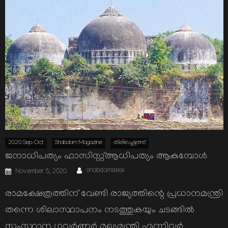
2020 Sep-Oct
Shabdam Magazine
തിരിച്ചെഴുത്ത്
ജനാധിപത്യം ഫാസിസ്റ്റ്ആധിപത്യം ആകുമ്പോൾ
Author
Posted
shabdamdesk
November 5, 2020
on
രാമക്ഷേത്രത്തിന് വേണ്ടി രാജ്യത്തിന്റെ പ്രധാനമന്ത്രി
തന്നെ ശിലാസ്ഥാപനം നടത്തുകയും ചടങ്ങിൽ
സംസ്ഥാന ഗവർണർ മുഖ്യമന്ത്രി എന്നിവർ