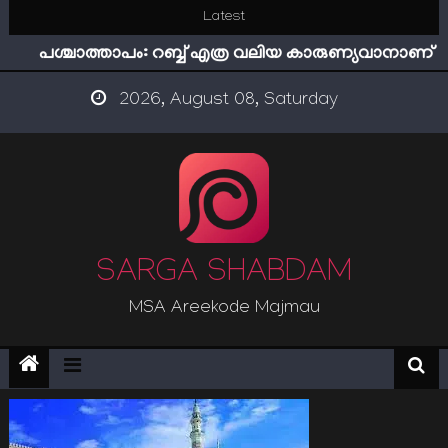
Skip
Latest
ഇമാം നവവി: അനന്തമായ നാൽപതാണ്ടുകൾ
to
പശ്ചാത്താപം: റബ്ബ് എത്ര വലിയ കാരുണ്യവാനാണ്
content
ഇന്ന് നേടിയാൽ ഇരട്ടി നേടാം
2026, August 08, Saturday
“ട്രംപ് 2.0” അധികാരത്തിന്‍റെ നിഴലിലെ എപ്സ്റ്റീന്‍
രഹസ്യങ്ങള്‍
സൂക്ഷിക്കുക! കുറ്റകൃത്യങ്ങളാണിന്ന് ട്രെന്‍ഡ്
ഇമാം നവവി: അനന്തമായ നാൽപതാണ്ടുകൾ
SARGA SHABDAM
MSA Areekode Majmau