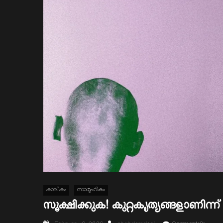
കാലികം
സാമൂഹികം
സൂക്ഷിക്കുക! കുറ്റകൃത്യങ്ങളാണിന്ന് 
Posted
Author