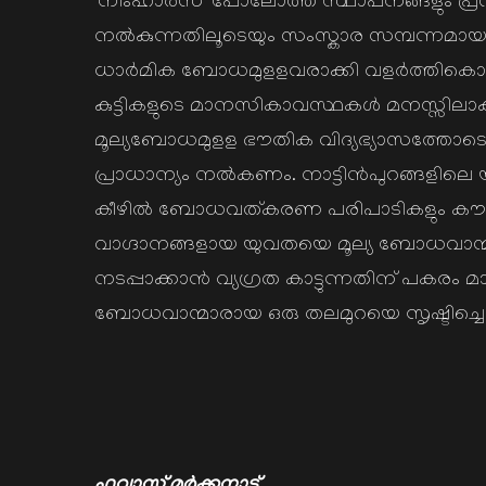
‘നിംഹാര്‍സ്’ പോലോത്ത സ്ഥാപനങ്ങളും പ്രവര്‍ത്ത
നല്‍കുന്നതിലൂടെയും സംസ്കാര സമ്പന്നമായ കു
ധാര്‍മിക ബോധമുളളവരാക്കി വളര്‍ത്തികൊണ്ട
കുട്ടികളുടെ മാനസികാവസ്ഥകള്‍ മനസ്സിലാക്
മൂല്യബോധമുളള ഭൗതിക വിദ്യഭ്യാസത്തോടൊപ്പ
പ്രാധാന്യം നല്‍കണം. നാട്ടിന്‍പുറങ്ങളില
കീഴില്‍ ബോധവത്കരണ പരിപാടികളും കൗണ്‍സ
വാഗ്ദാനങ്ങളായ യുവതയെ മൂല്യ ബോധവാന്മാരാക
നടപ്പാക്കാന്‍ വ്യഗ്രത കാട്ടുന്നതിന് പകരം മ
ബോധവാന്മാരായ ഒരു തലമുറയെ സൃഷ്ടിച്ചെടു
ഫവാസ് മൂര്‍ക്കനാട്