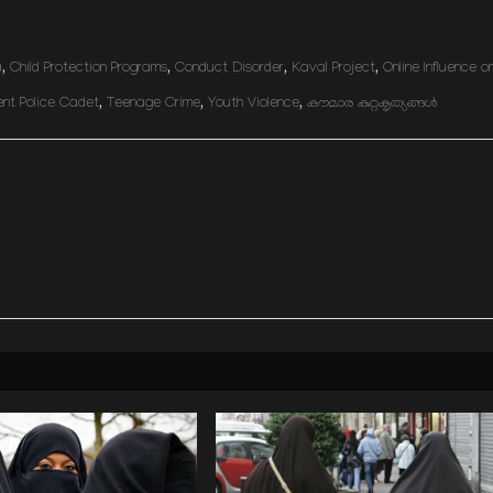
a
,
Child Protection Programs
,
Conduct Disorder
,
Kaval Project
,
Online Influence o
nt Police Cadet
,
Teenage Crime
,
Youth Violence
,
കൗമാര കുറ്റകൃത്യങ്ങള്‍