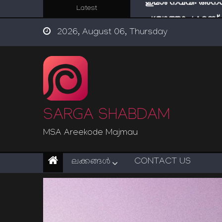
Skip
Latest
പശ്ചാത്താപം: റബ്
to
ഇന്ന് നേടിയാൽ ഇരട
2026, August 06, Thursday
content
“ട്രംപ് 2.0” അധികാര
സൂക്ഷിക്കുക! കുറ്റകൃ
ഇമാം നവവി: അനന
SARGA SHABDAM
MSA Areekode Majmau
ലക്കങ്ങള്‍
CONTACT US