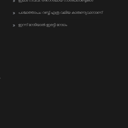
ഇമാം നവവി: അനന്തമായ നാൽപതാണ്ടുകൾ
പശ്ചാത്താപം: റബ്ബ് എത്ര വലിയ കാരുണ്യവാനാണ്
ഇന്ന് നേടിയാൽ ഇരട്ടി നേടാം