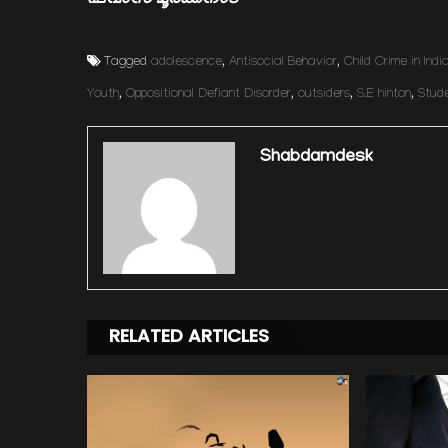
Tagged
adolescence
,
Antisocial Behavior
,
Child Crime in Indi
Youth
,
Oppositional Defiant Disorder
,
outsiders
,
S.E hinton
,
Stude
Shabdamdesk
RELATED ARTICLES