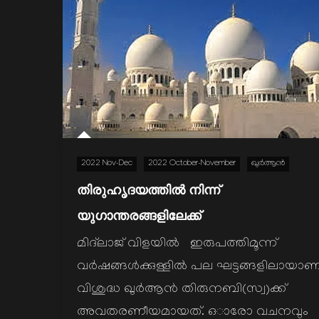
2022 Nov-Dec
2022 October-November
ഖുര്‍ആന്‍
തിരുഹൃദയത്തില്‍ നിന്ന്
യുഗാന്തരങ്ങളിലേക്ക്
മിദ്‌ലാജ് വിളയില്‍ ഇരുപത്തിമൂന്ന്
വർഷങ്ങൾക്കുള്ളിൽ പല ഘട്ടങ്ങളിലായാണ
വിശുദ്ധ ഖുർആൻ തിരുനബി(സ്വ)ക്ക്
അവതരണീയമായത്. ഒാരോ വചനവും