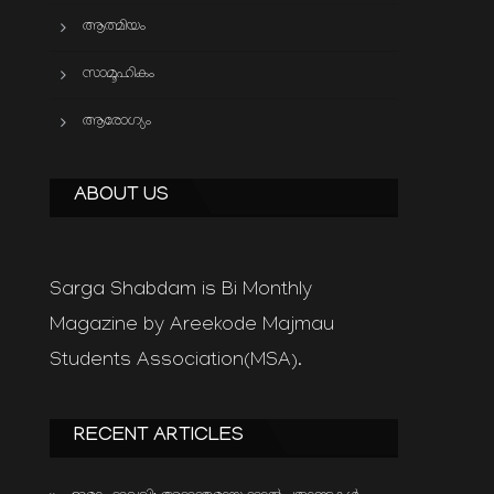
ആത്മിയം
സാമൂഹികം
ആരോഗ്യം
ABOUT US
Sarga Shabdam is Bi Monthly
Magazine by Areekode Majmau
Students Association(MSA).
RECENT ARTICLES