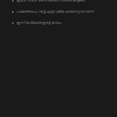
ഇമാം നവവി: അനന്തമായ നാൽപതാണ്ടുകൾ
പശ്ചാത്താപം: റബ്ബ് എത്ര വലിയ കാരുണ്യവാനാണ്
ഇന്ന് നേടിയാൽ ഇരട്ടി നേടാം