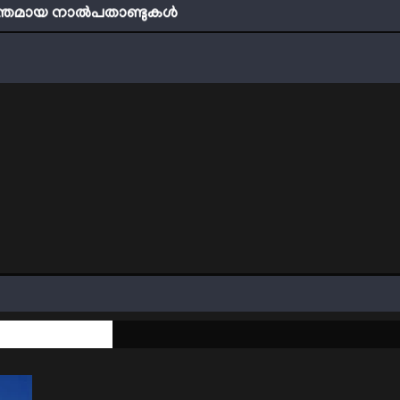
്തമായ നാൽപതാണ്ടുകൾ
ബ് എത്ര വലിയ കാരുണ്യവാനാണ്
്ടി നേടാം
ത്തിന്‍റെ നിഴലിലെ എപ്സ്റ്റീന്‍ രഹസ്യങ്ങള്‍
ത്യങ്ങളാണിന്ന് ട്രെന്‍ഡ്
്തമായ നാൽപതാണ്ടുകൾ
രങ്ങളിലേക്ക്