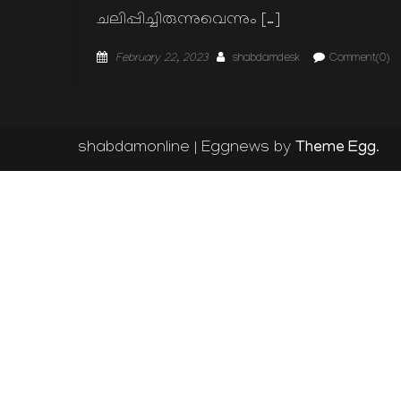
ചലിപ്പിച്ചിരുന്നുവെന്നും […]
Posted
Author
February 22, 2023
shabdamdesk
Comment(0)
on
Theme Egg
shabdamonline
|
Eggnews by
.