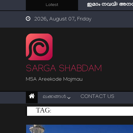
ഇമാം നവവി: അനന
Skip
Latest
പശ്ചാത്താപം: റബ്
to
ഇന്ന് നേടിയാൽ ഇരട
2026, August 07, Friday
content
“ട്രംപ് 2.0” അധികാര
സൂക്ഷിക്കുക! കുറ്റകൃ
ഇമാം നവവി: അനന
SARGA SHABDAM
MSA Areekode Majmau
ലക്കങ്ങള്‍
CONTACT US
TAG:
തിരുഹൃദയത്തില്‍ നിന്ന് യുഗാന്ത