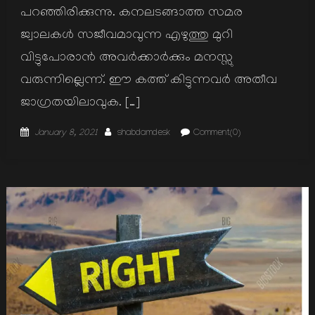
പറഞ്ഞിരിക്കുന്നു. കനലടങ്ങാത്ത സമര
ജ്വാലകള്‍ സജീവമാവുന്ന എഴുത്തു മുറി
വിട്ടുപോരാന്‍ അവര്‍ക്കാര്‍ക്കും മനസ്സു
വരുന്നില്ലെന്ന്. ഈ കത്ത് കിട്ടുന്നവര്‍ അതീവ
ജാഗ്രതയിലാവുക. […]
Posted
Author
January 8, 2021
shabdamdesk
Comment(0)
on