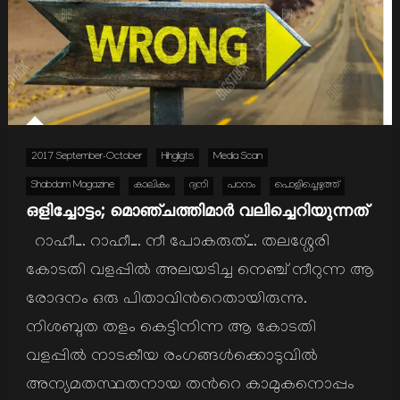
2017 September-October
Hihgligts
Media Scan
Shabdam Magazine
കാലികം
ദ്വനി
പഠനം
പൊളിച്ചെഴുത്ത്
ഒളിച്ചോട്ടം; മൊഞ്ചത്തിമാര്‍ വലിച്ചെറിയുന്നത്
റാഹീ…. റാഹീ…. നീ പോകരുത്…. തലശ്ശേരി
കോടതി വളപ്പില്‍ അലയടിച്ച നെഞ്ച് നീറുന്ന ആ
രോദനം ഒരു പിതാവിന്‍റെതായിരുന്നു.
നിശബ്ദത തളം കെട്ടിനിന്ന ആ കോടതി
വളപ്പില്‍ നാടകീയ രംഗങ്ങള്‍ക്കൊടുവില്‍
അന്യമതസ്ഥതനായ തന്‍റെ കാമുകനൊപ്പം