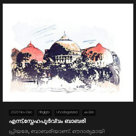
2020 Nov-Dec
Hihgligts
Uncategorized
കവിത
എന്ന്,സ്നേഹപൂര്‍വ്വം ബാബരി
പ്രിയരേ, ബാബരിയാണ്. ഔദാര്യമായി