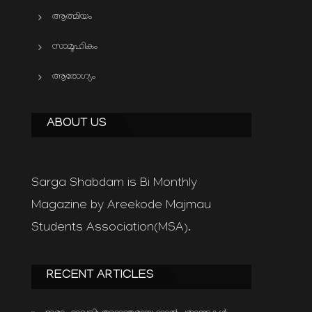
ആത്മിയം
സാമൂഹികം
ആരോഗ്യം
ABOUT US
Sarga Shabdam is Bi Monthly
Magazine by Areekode Majmau
Students Association(MSA).
RECENT ARTICLES