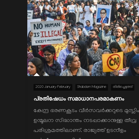
2020 January-February
Shabdam Magazine
തിരിച്ചെഴുത്ത്
പ്രതിഷേധം സമാധാനപരമാകണം
കേന്ദ്ര ഭരണകൂടം വീര്‍സവര്‍ക്കറുടെ മുസ്ലി
ഉന്മൂലന സിദ്ധാന്തം നടപ്പാക്കാനുള്ള തീവ്ര
പരിശ്രമത്തിലാണ്. രാജ്യത്ത് ഉടനീളം