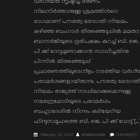
വര്‍ഗീയത സൃഷ്ടിച്ച് ഭരണം
നിലനിര്‍ത്താനുള്ള ശ്രമത്തിന്‍റെ
ഭാഗമാണ് പൗരത്വ ഭേദഗതി നിയമം.
കഴിഞ്ഞ ബംഗാള്‍ തിരഞ്ഞെടുപ്പില്‍ മമതാ
ബാനര്‍ജിയുടെ ഭൂരിപക്ഷം കുറച്ച് ബി. ജെ.
പി ക്ക് നേട്ടമുണ്ടാക്കാന്‍ സാധിച്ചതിനു
പിന്നില്‍ തിരഞ്ഞെടുപ്പ്
പ്രചാരണത്തിലുടെനീളം നടത്തിയ വര്‍ഗീ
പരാമര്‍ശങ്ങളായിരുന്നു. പൗരത്വ ഭേദഗത
നിയമം രാജ്യത്ത് നടപ്പിലാക്കുമെന്നുള്ള
നരേന്ദ്രമോദിയുടെ പരാമര്‍ശം
ബംഗ്ലാദേശില്‍ നിന്നും കുടിയേറിയ
ഹിന്ദുസമൂഹത്തെ ബി. ജെ. പി ക്ക് വോട്ട് […
Posted
Author
February 22, 2020
shabdamdesk
Comment(0)