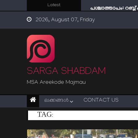
Skip
Latest
പശ്ചാത്താപം: റബ്
to
ഇന്ന് നേടിയാൽ ഇരട
2026, August 07, Friday
content
“ട്രംപ് 2.0” അധികാര
സൂക്ഷിക്കുക! കുറ്റകൃ
ഇമാം നവവി: അനന
SARGA SHABDAM
MSA Areekode Majmau
ലക്കങ്ങള്‍
CONTACT US
TAG:
പ്രതിഷേധം സമാധാനപരമാക