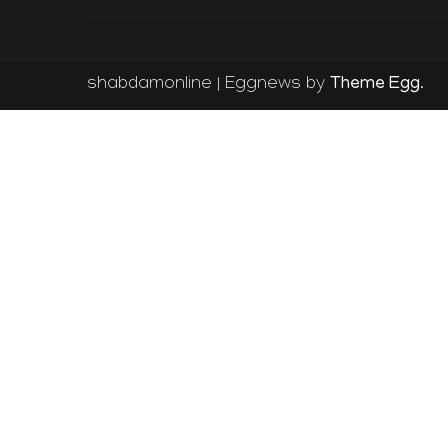
on
Theme Egg
shabdamonline
|
Eggnews by
.