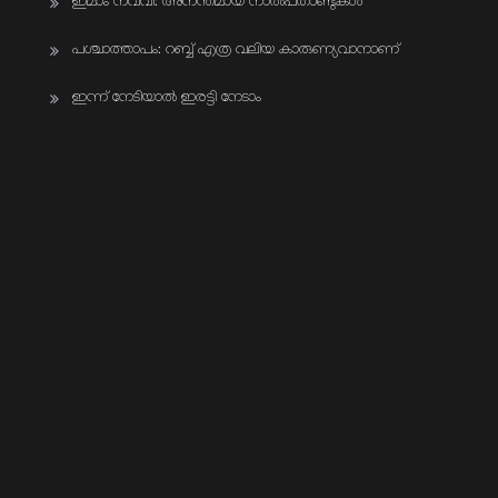
ഇമാം നവവി: അനന്തമായ നാൽപതാണ്ടുകൾ
പശ്ചാത്താപം: റബ്ബ് എത്ര വലിയ കാരുണ്യവാനാണ്
ഇന്ന് നേടിയാൽ ഇരട്ടി നേടാം