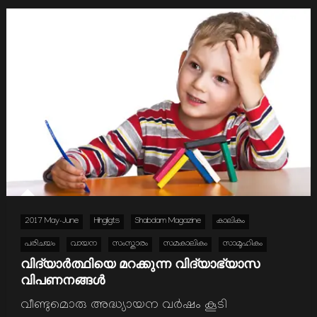
2017 May-June
Hihgligts
Shabdam Magazine
കാലികം
പരിചയം
വായന
സംസ്കാരം
സമകാലികം
സാമൂഹികം
വിദ്യാർത്ഥിയെ മറക്കുന്ന വിദ്യാഭ്യാസ
വിപണനങ്ങള്‍
വീണ്ടുമൊരു അദ്ധ്യായന വര്‍ഷം കൂടി