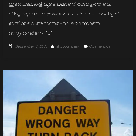
ഇടപെടലുകളിലൂടെയുമാണ് കേരളത്തിലെ
വിദ്യാഭ്യാസം ഇത്രയേറെ പടര്‍ന്നു പന്തലിച്ചത്.
ഇതിന്‍റെ അനന്തരഫലമെന്നോണം
സമൂഹത്തിലെ […]
Posted
Author
September 8, 2017
shabdamdesk
Comment(0)
on