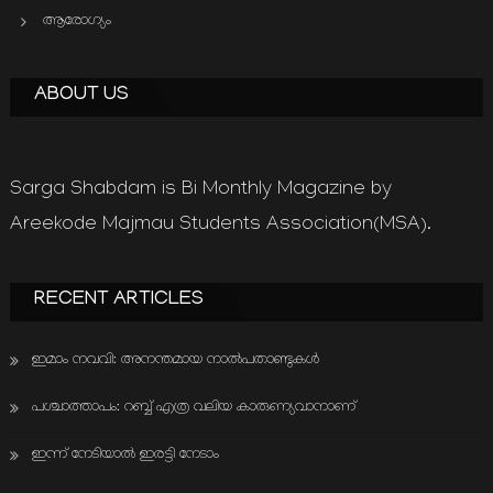
ആരോഗ്യം
ABOUT US
Sarga Shabdam is Bi Monthly Magazine by
Areekode Majmau Students Association(MSA).
RECENT ARTICLES
ഇമാം നവവി: അനന്തമായ നാൽപതാണ്ടുകൾ
പശ്ചാത്താപം: റബ്ബ് എത്ര വലിയ കാരുണ്യവാനാണ്
ഇന്ന് നേടിയാൽ ഇരട്ടി നേടാം