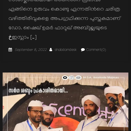
സാംസ്കാരികമായി അതിന്‍റെ പ്രഭാവം
എങ്ങിനെ ഉരുവം കൊണ്ടു എന്നതിന്‍റെ ചരിത്ര
വഴിത്തിരിവുകളെ അപഗ്രഥിക്കുന്ന പുസ്തകമാണ്
ഡോ. ഷൈഖ് ഉമര്‍ ഫാറൂഖ് അബ്ദുല്ലയുടെ
څഇസ്ലാം […]
Posted
Author
September 8, 2022
shabdamdesk
Comment(0)
on