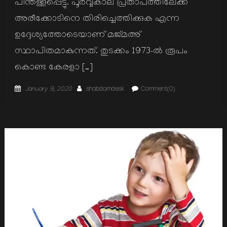
പിന്തള്ളപ്പെട്ടു. പൂര്‍വ്വകാല പ്രതാപത്തിലേക്ക്
അരീക്കോടിനെ തിരിച്ചെത്തിക്കുക എന്ന
ഉദ്ദേശ്യത്തോടെയാണ് മജ്മഅ്
സ്ഥാപിതമാകുന്നത്. തുടക്കം 1973-ല്‍ രൂപം
കൊണ്ട കേരളാ […]
Posted
Author
January 9, 2020
shabdamdesk
Comment(0)
on