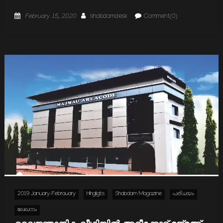
Posted
Author
February 15, 2020
shabdamdesk
Comment(0)
on
2019 January-Febrauary
Hihgligts
Shabdam Magazine
പരിചയം
ലേഖനം