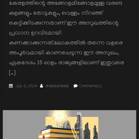
കേരളത്തിന്റെ അങ്ങോളമിങ്ങോളമുള്ള വരണ്ട
കുളങ്ങളും തോടുകളും, വെള്ളം നിറഞ്ഞ്
കെട്ടിക്കിടക്കുന്നതാണ് ഈ അസുഖത്തിന്റെ
പ്രധാന ഉറവിടമായി
കണക്കാക്കുന്നത്.ലോകത്തിൽ തന്നെ വളരെ
അപൂർവമായി കാണപ്പെടുന്ന ഈ അസുഖം,
ഏകദേശം 15 ഓളം രാജ്യങ്ങളിലാണ് ഇതുവരെ
[…]
Posted
Author
July 5, 2024
shabdamdesk
Comments(2)
on