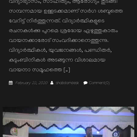
വിദ്യാഭ്യാസം, സാഹിത്യം, ആരോഗ്യം തുടങ്ങി
സമ്പന്നമായ ഉള്ളടക്കമാണ് സര്‍ഗ ശബ്ദത്തെ
വേറിട്ട് നിര്‍ത്തുന്നത്. വിദ്യാര്‍ത്ഥികളുടെ
രചനകള്‍ക്കു പുറമെ ശ്രദ്ധേയ എഴുത്തുകാരും
വായനക്കാരോട് സംവദിക്കാനെത്തുന്നു.
വിദ്യാര്‍ത്ഥികള്‍, യുവജനങ്ങള്‍, പണ്ഡിതര്‍,
കുടുംബിനികള്‍ അടങ്ങുന്ന വിശാലമായ
വായനാ സമൂഹത്തെ […]
Posted
Author
February 22, 2020
shabdamdesk
Comment(0)
on