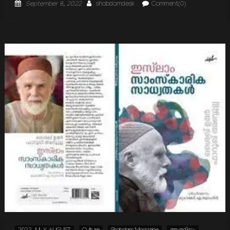
Posted
Author
September 8, 2022
shabdamdesk
Comment(0)
on