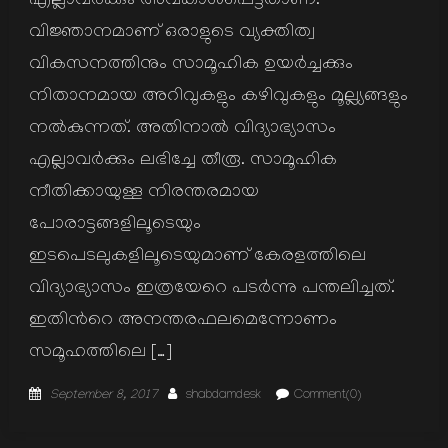
എല്ലാവര്‍ക്കും അവകാശപ്പെട്ടതാണ്.
വിജ്ഞാനമാണ് ഒരാളുടെ വ്യക്തിത്വ
വികസനത്തിനും സാമൂഹിക ഉയര്‍ച്ചക്കും
നിതാനമായ അറിവുകളും കഴിവുകളും മൂല്ല്യങ്ങളും
നല്‍കുന്നത്. അതിനാല്‍ വിദ്യാഭ്യാസം
എല്ലാവര്‍ക്കും ലഭിച്ചേ തീരൂ. സാമൂഹിക
നീതിക്കായുള്ള നിരന്തരമായ
പോരാട്ടങ്ങളിലൂടെയും
ഇടപെടലുകളിലൂടെയുമാണ് കേരളത്തിലെ
വിദ്യാഭ്യാസം ഇത്രയേറെ പടര്‍ന്നു പന്തലിച്ചത്.
ഇതിന്‍റെ അനന്തരഫലമെന്നോണം
സമൂഹത്തിലെ […]
Posted
Author
September 8, 2017
shabdamdesk
Comment(0)
on