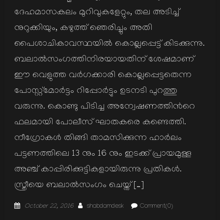
ദേഹമാസകലം മുറിവുകളേറ്റും, തല അടിച്ച്
നുറുക്കിയും, കഴുത്ത് ഞെരിച്ചും അതി
പൈശാചികാവസ്ഥയില്‍ കൊല്ലപ്പെട്ട് കിടക്കുന്നു.
ബലാല്‍സംഗത്തിനിരയായതിന് ശേഷമാണ്
ഈ വെളുത്ത വര്‍ഗക്കാരി കൊല്ലപ്പെട്ടതെന്ന
പോസ്റ്റ്മോര്‍ട്ടം റിപ്പോര്‍ട്ടും ഉടനടി പുറത്തു
വരുന്നു. കൊണ്ടു പിടിച്ച അന്വേഷണത്തിന്‍റെ
ഫലമായി പോലീസ് ഘാതകരെ കണ്ടെത്തി.
നീഗ്രോകള്‍ തിങ്ങി താമസിക്കുന്ന ഹാര്‍ലം
പട്ടണത്തിലെ 13 നും 16 നും ഇടക്ക് പ്രായമുള്ള
അഞ്ച് കാപ്പിരിക്കുട്ടികളായിരുന്നു പ്രതികള്‍.
സ്ത്രീയെ ബലാല്‍സംഗം ചെയ്ത് […]
Posted
Author
October 22, 2016
shabdamdesk
Comment(0)
on