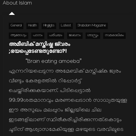
About Islam
General
Health
Hihgligts
Latest
Shabdam Magazine
ആരോഗ്യം
പഠനം
പരിചയം
ലേഖനം
ശാസ്ത്രം
സമകാലികം
അമീബിക് മസ്തിഷ്ക ജ്വരം
;ഭയപ്പെടേണ്ടതുണ്ടോ?!
“Brain eating amoeba”
എന്നറിയപ്പെടുന്ന അമേബിക് മസ്തിഷ്ക ജ്വരം
വീണ്ടും കേരളത്തിൽ റിപ്പോർട്ട്‌
ചെയ്തിരിക്കുകയാണ്. പിടിപ്പെട്ടാൽ
99.99ശതമാനവും മരണപ്പെടാൻ സാധ്യതയുള്ള
ഈ അസുഖം മലപ്പുറം ജില്ലയിലെ ചില
ഇടങ്ങളിലാണ് സ്ഥിരീകരിച്ചിരിക്കുന്നത്.കൊടും
ചൂടിന് ആശ്വാസമേകിയുള്ള മഴയുടെ വരവിലൂടെ