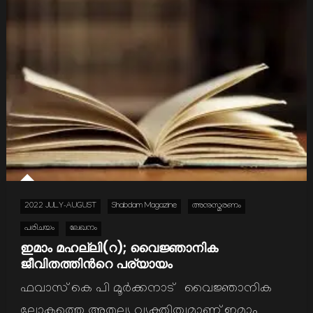
2022 JULY-AUGUST
Shabdam Magazine
അനുസ്മരണം
പരിചയം
ലേഖനം
ഇമാം മഹല്ലി(റ); വൈജ്ഞാനിക
ജീവിതത്തിന്‍റെ പര്യായം
ഫവാസ് കെ പി മൂര്‍ക്കനാട് വൈജ്ഞാനിക
ലോകത്തെ അതുല്യ വ്യക്തിത്വമാണ് ഇമാം