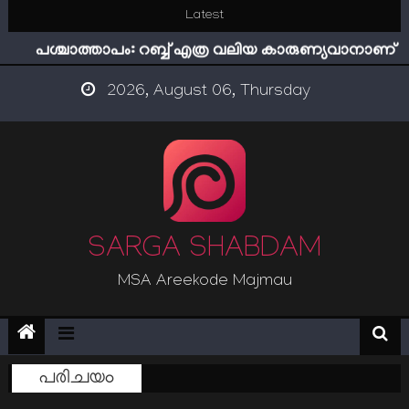
Skip
Latest
ഇമാം നവവി: അനന്തമായ നാൽപതാണ്ടുകൾ
to
പശ്ചാത്താപം: റബ്ബ് എത്ര വലിയ കാരുണ്യവാനാണ്
content
ഇന്ന് നേടിയാൽ ഇരട്ടി നേടാം
2026, August 06, Thursday
“ട്രംപ് 2.0” അധികാരത്തിന്‍റെ നിഴലിലെ എപ്സ്റ്റീന്‍
രഹസ്യങ്ങള്‍
സൂക്ഷിക്കുക! കുറ്റകൃത്യങ്ങളാണിന്ന് ട്രെന്‍ഡ്
ഇമാം നവവി: അനന്തമായ നാൽപതാണ്ടുകൾ
SARGA SHABDAM
MSA Areekode Majmau
പരിചയം