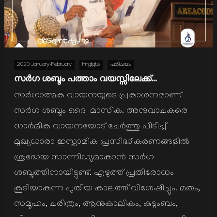
2020 January-February
Hihgligts
പരിചയം
സര്‍ഗ ശബ്ദം പത്താം വയസ്സിലേക്ക്…
സര്‍ഗാത്മക വായനയുടെ പ്രകാശനമാണ്
സര്‍ഗ ശബ്ദം ദ്വൈ മാസിക. അനുവാചകരെ
ധാര്‍മിക വായനയോട് ചേര്‍ത്തു പിടിച്ച്
മുഖ്യധാരാ ഇസ്ലാമിക പ്രസിദ്ധീകരണങ്ങളില്‍
ശ്രദ്ധേയ സാന്നിധ്യമാകാന്‍ സര്‍ഗ
ശബ്ദത്തിനായിട്ടുണ്ട്. എഴുത്ത് പ്രതിരോധം
കൂടിയാകുന്ന പുതിയ കാലത്ത് വിശേഷിച്ചും. മതം,
സമൂഹം, ചരിത്രം, ആനുകാലികം, കുടുംബം,