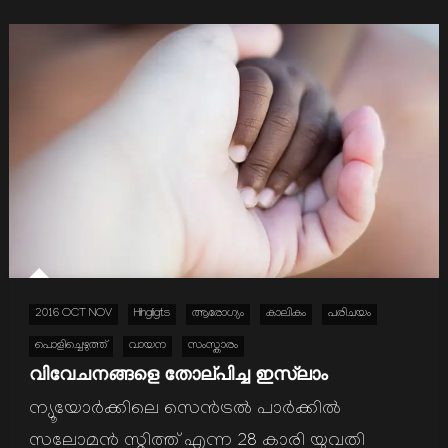
2016 OCT NOV
Hihgligts
ആരോഗ്യം
കാലികം
പരിചയം
പൊളിച്ചെഴുത്ത്
വായന
സംസ്കാരം
വിവേചനങ്ങളെ തോല്പിച്ച ഇസ്ലാം
ന്യൂയോര്‍ക്കിലെ സെന്‍ട്രല്‍ പാര്‍ക്കില്‍
സലോമന്‍ സ്മിത്ത് എന്ന 28 കാരി യുവതി