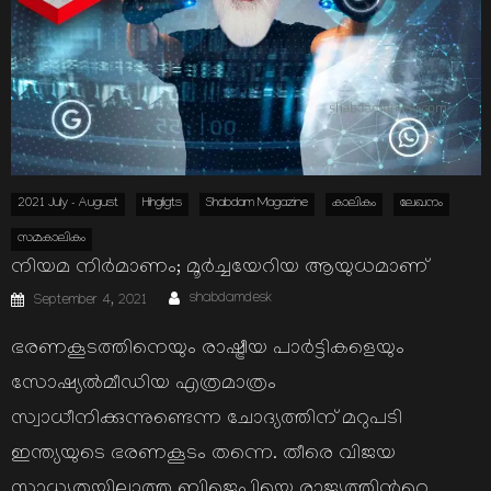
2021 July - August
Hihgligts
Shabdam Magazine
കാലികം
ലേഖനം
സമകാലികം
നിയമ നിര്‍മാണം; മൂര്‍ച്ചയേറിയ ആയുധമാണ്
Author
Posted
shabdamdesk
September 4, 2021
on
ഭരണകൂടത്തിനെയും രാഷ്ട്രീയ പാര്‍ട്ടികളെയും
സോഷ്യല്‍മീഡിയ എത്രമാത്രം
സ്വാധീനിക്കുന്നുണ്ടെന്ന ചോദ്യത്തിന് മറുപടി
ഇന്ത്യയുടെ ഭരണകൂടം തന്നെ. തീരെ വിജയ
സാധ്യതയില്ലാത്ത ബിജെപിയെ രാജ്യത്തിന്‍റെ