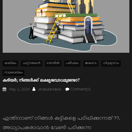
കാലികം
ചാറ്റ് ലൈൻ
തൊഴില്‍
പരിചയം
ലേഖനം
വിദ്യഭ്യാസം
സമകാലികം
കരിയര്‍; നിങ്ങള്‍ക്ക് ലക്ഷ്യബോധമുണ്ടോ?
Posted
Author
May 1, 2024
shabdamdesk
Comment(0)
on
എന്തിനാണ് നിങ്ങള്‍ കുട്ടികളെ പഠിപ്പിക്കുന്നത് ??.
അധ്യാപകരാവാന്‍ വേണ്ടി പഠിക്കുന്ന