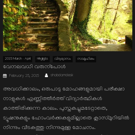
2015 March - April
Hihgligts
വിദ്യഭ്യാസം
സാമൂഹികം
വേനലവധി വരുന്പോള്‍
Author
Posted
shabdamdesk
February 25, 2015
on
അവധിക്കാലം, ഒരുപാടു മോഹങ്ങളുമായി പരീക്ഷാ
നാളുകള്‍ എണ്ണിത്തീര്‍ത്ത് വിദ്യാര്‍ത്ഥികള്‍
കാത്തിരിക്കുന്ന കാലം. പുസ്തകച്ചുമടേറ്റാതെ,
ട്യൂഷനുകളും ഹോംവര്‍ക്കുകളുമില്ലാതെ ക്ലാസ്മുറിയില്‍
നിന്നും വീടകത്തു നിന്നുമുള്ള മോചനം.