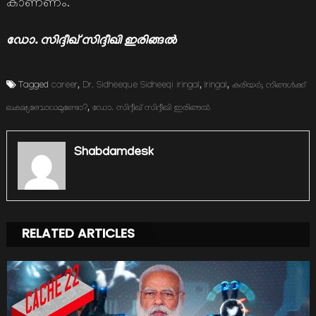
കാണണം.
ഡോ. സിദ്ദീഖ് സിദ്ദീഖി ഇരിങ്ങൽ
Tagged
career
,
Dr. Sidheeque Sidheeqi iringal
,
Iringal
,
കരിയര്‍; നിങ്ങള്‍ക്ക്
ലക്ഷ്യബോധമുണ്ടോ?
,
ഡോ. സിദ്ദീഖ് സിദ്ദീഖി ഇരിങ്ങൽ
Shabdamdesk
RELATED ARTICLES