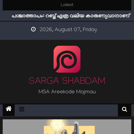
Skip
Latest
ഇമാം നവവി: അനന്തമായ നാൽപതാണ്ടുകൾ
to
പശ്ചാത്താപം: റബ്ബ് എത്ര വലിയ കാരുണ്യവാനാണ്
content
ഇന്ന് നേടിയാൽ ഇരട്ടി നേടാം
2026, August 07, Friday
“ട്രംപ് 2.0” അധികാരത്തിന്‍റെ നിഴലിലെ എപ്സ്റ്റീന്‍
രഹസ്യങ്ങള്‍
സൂക്ഷിക്കുക! കുറ്റകൃത്യങ്ങളാണിന്ന് ട്രെന്‍ഡ്
ഇമാം നവവി: അനന്തമായ നാൽപതാണ്ടുകൾ
SARGA SHABDAM
MSA Areekode Majmau