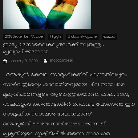
2018 September- October
Hihgligts
Shabdam Magazine
ലേഖനം
ഇന്ത്യ മനോവൈകല്യങ്ങള്‍ക്ക് സ്വതന്ത്രം
പ്രഖ്യാപിക്കുമ്പോള്‍
Author
Posted
shabdamdesk
January 8, 2020
on
മനുഷ്യന്‍ കേവല സാമൂഹികജീവി എന്നതിലപ്പുറം
സാര്‍വ്വത്രികവും കാലാതീതവുമായ ചില സദാചാര
മൂല്യവിചാരങ്ങളുടെ ആകെത്തുകയാണ്. കാല, ദേശ,
ഭാഷകളുടെ കുത്തൊഴുക്കില്‍ കൈവിട്ടു പോകാത്ത ഈ
സാമൂഹിക സദാചാര ബോധമാണ്
മനുഷ്യജീവിതത്തെ സാര്‍ത്ഥകമാക്കുന്നത്.
പ്രകൃതിയുടെ സൃഷ്ടിടിപ്പില്‍ തന്നെ സദാചാര