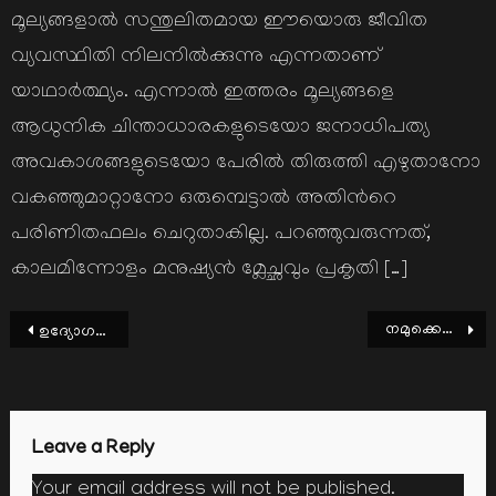
മൂല്യങ്ങളാല്‍ സന്തുലിതമായ ഈയൊരു ജീവിത
വ്യവസ്ഥിതി നിലനില്‍ക്കുന്നു എന്നതാണ്
യാഥാര്‍ത്ഥ്യം. എന്നാല്‍ ഇത്തരം മൂല്യങ്ങളെ
ആധുനിക ചിന്താധാരകളുടെയോ ജനാധിപത്യ
അവകാശങ്ങളുടെയോ പേരില്‍ തിരുത്തി എഴുതാനോ
വകഞ്ഞുമാറ്റാനോ ഒരുമ്പെട്ടാല്‍ അതിന്‍റെ
പരിണിതഫലം ചെറുതാകില്ല. പറഞ്ഞുവരുന്നത്,
കാലമിന്നോളം മനുഷ്യന്‍ മ്ലേച്ഛവും പ്രകൃതി […]
Post
നമുക്കെന്നും പ്രകൃതിയാണ് വരദാനം
ഉദ്യോഗസ്ഥരുടെ സകാത്: ചില ഉണർത്തലുകൾ
navigation
Leave a Reply
Your email address will not be published.