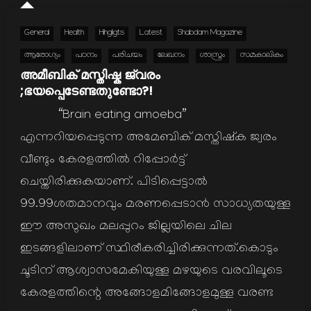
General
Health
Hihgligts
Latest
Shabdam Magazine
ആരോഗ്യം
പഠനം
പരിചയം
ലേഖനം
ശാസ്ത്രം
സമകാലികം
അമീബിക് മസ്തിഷ്ക ജ്വരം
;ഭയപ്പെടേണ്ടതുണ്ടോ?!
“Brain eating amoeba”
എന്നറിയപ്പെടുന്ന അമേബിക് മസ്തിഷ്ക ജ്വരം
വീണ്ടും കേരളത്തിൽ റിപ്പോർട്ട്‌
ചെയ്തിരിക്കുകയാണ്. പിടിപ്പെട്ടാൽ
99.99ശതമാനവും മരണപ്പെടാൻ സാധ്യതയുള്ള
ഈ അസുഖം മലപ്പുറം ജില്ലയിലെ ചില
ഇടങ്ങളിലാണ് സ്ഥിരീകരിച്ചിരിക്കുന്നത്.കൊടും
ചൂടിന് ആശ്വാസമേകിയുള്ള മഴയുടെ വരവിലൂടെ
കേരളത്തിന്റെ അങ്ങോളമിങ്ങോളമുള്ള വരണ്ട