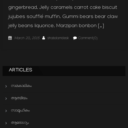
gingerbread. Jelly caramels carrot cake biscuit
jujubes soufflé muffin. Gummi bears bear claw
jelly beans liquorice. Marzipan bonbon […]
Posted
Author
March 20, 2015
shabdamdesk
Comment(0)
on
ARTICLES
സമകാലികം
ആത്മിയം
സാമൂഹികം
ആരോഗ്യം