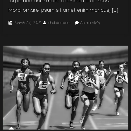
turpis non ante mollis bibendum a ac risus.
Morbi ornare ipsum sit amet enim rhoncus, […]
Posted
Author
March 24, 2015
shabdamdesk
Comment(0)
on