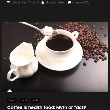
Posted
Author
December 17, 2023
shabdamdesk
Comment(0)
on
Drinks
Food
Health
Coffee is health food: Myth or fact?