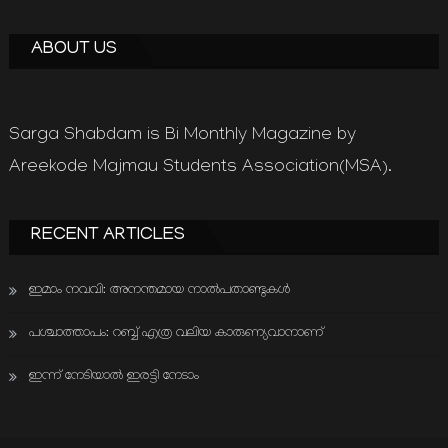
ABOUT US
Sarga Shabdam is Bi Monthly Magazine by
Areekode Majmau Students Association(MSA).
RECENT ARTICLES
ഇമാം നവവി: അനന്തമായ നാൽപതാണ്ടുകൾ
പശ്ചാത്താപം: റബ്ബ് എത്ര വലിയ കാരുണ്യവാനാണ്
ഇന്ന് നേടിയാൽ ഇരട്ടി നേടാം