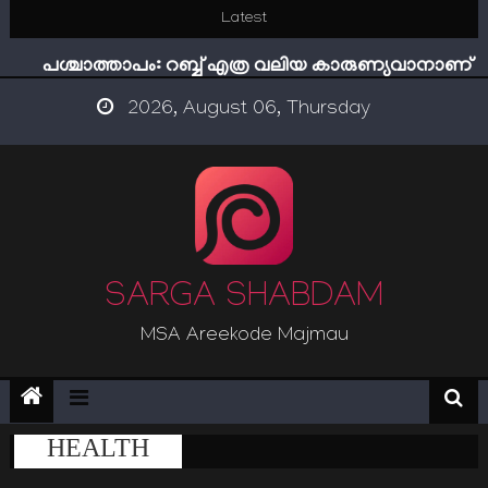
Skip
Latest
ഇമാം നവവി: അനന്തമായ നാൽപതാണ്ടുകൾ
to
പശ്ചാത്താപം: റബ്ബ് എത്ര വലിയ കാരുണ്യവാനാണ്
content
ഇന്ന് നേടിയാൽ ഇരട്ടി നേടാം
2026, August 06, Thursday
“ട്രംപ് 2.0” അധികാരത്തിന്‍റെ നിഴലിലെ എപ്സ്റ്റീന്‍
രഹസ്യങ്ങള്‍
സൂക്ഷിക്കുക! കുറ്റകൃത്യങ്ങളാണിന്ന് ട്രെന്‍ഡ്
ഇമാം നവവി: അനന്തമായ നാൽപതാണ്ടുകൾ
SARGA SHABDAM
MSA Areekode Majmau
HEALTH