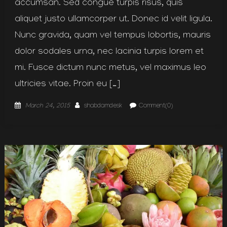
accumsan. Sed congue turpis risus, quis
aliquet justo ullamcorper ut. Donec id velit ligula.
Nunc gravida, quam vel tempus lobortis, mauris
dolor sodales urna, nec lacinia turpis lorem et
mi. Fusce dictum nunc metus, vel maximus leo
ultricies vitae. Proin eu […]
Posted
Author
March 24, 2015
shabdamdesk
Comment(0)
on