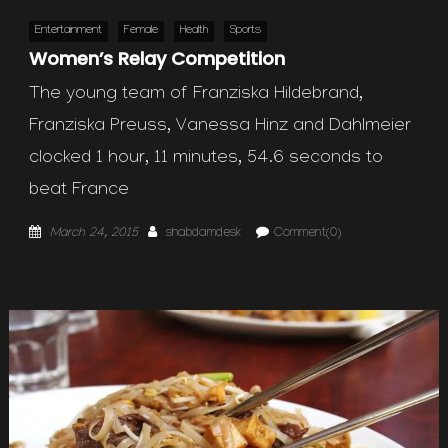
Entertainment
Female
Health
Sports
Women’s Relay Competition
The young team of Franziska Hildebrand,
Franziska Preuss, Vanessa Hinz and Dahlmeier
clocked 1 hour, 11 minutes, 54.6 seconds to
beat France
Posted
Author
March 24, 2015
shabdamdesk
Comment(0)
on