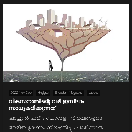
2022 Nov-Dec
Hihgligts
Shabdam Magazine
പഠനം
വികസനത്തിന്റെ വഴി ഇസ്‌ലാം
സാധൂകരിക്കുന്നത്‌
ഷാഹുല്‍ ഹമീദ് പൊന്മള വിഭവങ്ങളുടെ
അമിതചൂഷണം നിയന്ത്രിച്ചും പാരിസ്ഥത