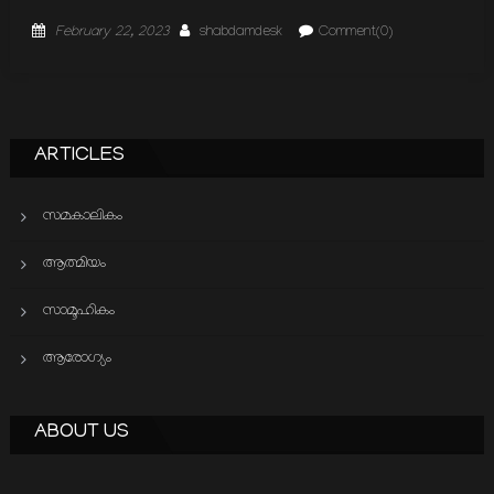
Posted
Author
February 22, 2023
shabdamdesk
Comment(0)
on
ARTICLES
സമകാലികം
ആത്മിയം
സാമൂഹികം
ആരോഗ്യം
ABOUT US