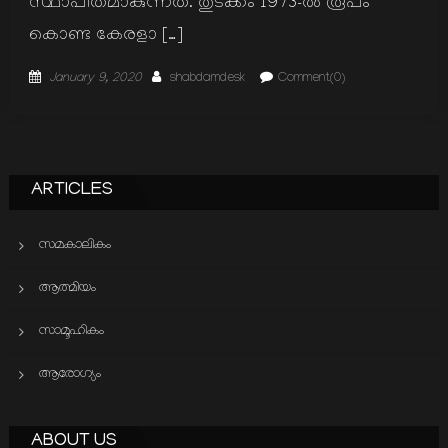
സ്ഥാപിതമാകുന്നത്. തുടക്കം 1973-ല്‍ രൂപം
കൊണ്ട കേരളാ […]
Posted
Author
January 9, 2020
shabdamdesk
Comment(0)
on
ARTICLES
സമകാലികം
ആത്മിയം
സാമൂഹികം
ആരോഗ്യം
ABOUT US