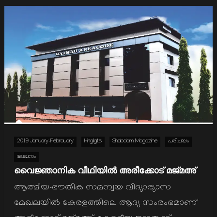
2019 January-Febrauary
Hihgligts
Shabdam Magazine
പരിചയം
ലേഖനം
വൈജ്ഞാനിക വീഥിയില്‍ അരീക്കോട് മജ്മഅ്
ആത്മീയ-ഭൗതിക സമന്വയ വിദ്യാഭ്യാസ
മേഖലയില്‍ കേരളത്തിലെ ആദ്യ സംരംഭമാണ്