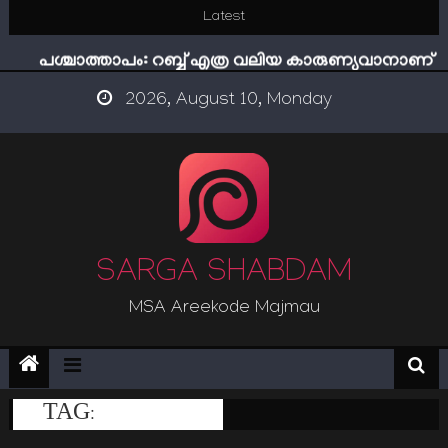
Skip
Latest
ഇമാം നവവി: അനന്തമായ നാൽപതാണ്ടുകൾ
to
പശ്ചാത്താപം: റബ്ബ് എത്ര വലിയ കാരുണ്യവാനാണ്
content
ഇന്ന് നേടിയാൽ ഇരട്ടി നേടാം
2026, August 10, Monday
“ട്രംപ് 2.0” അധികാരത്തിന്‍റെ നിഴലിലെ എപ്സ്റ്റീന്‍
രഹസ്യങ്ങള്‍
സൂക്ഷിക്കുക! കുറ്റകൃത്യങ്ങളാണിന്ന് ട്രെന്‍ഡ്
ഇമാം നവവി: അനന്തമായ നാൽപതാണ്ടുകൾ
SARGA SHABDAM
MSA Areekode Majmau
TAG:
AREECODE