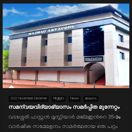
2021 November-Decemer
Hihgligts
News
ലേഖനം
സമന്വയവിദ്യാഭ്യാസം സമര്‍പ്പിത മുന്നേറ്റം
വടശ്ശേരി ഹസ്സന്‍ മുസ്ലിയാര്‍ മജ്മഇന്‍റെ 35-ാം
വാര്‍ഷിക സമ്മേളനം സമര്‍ത്ഥരായ ഒരു പറ്റം