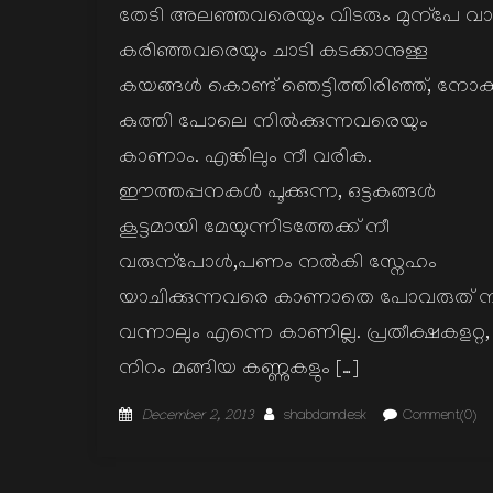
തേടി അലഞ്ഞവരെയും വിടരും മുന്പേ വാ
കരിഞ്ഞവരെയും ചാടി കടക്കാനുള്ള
കയങ്ങള്‍ കൊണ്ട് ഞെട്ടിത്തിരിഞ്ഞ്, നോക്
കുത്തി പോലെ നില്‍ക്കുന്നവരെയും
കാണാം. എങ്കിലും നീ വരിക.
ഈത്തപ്പനകള്‍ പൂക്കുന്ന, ഒട്ടകങ്ങള്‍
കൂട്ടമായി മേയുന്നിടത്തേക്ക് നീ
വരുന്പോള്‍,പണം നല്‍കി സ്നേഹം
യാചിക്കുന്നവരെ കാണാതെ പോവരുത് ന
വന്നാലും എന്നെ കാണില്ല. പ്രതീക്ഷകളറ്റ,
നിറം മങ്ങിയ കണ്ണുകളും […]
Posted
Author
December 2, 2013
shabdamdesk
Comment(0)
on