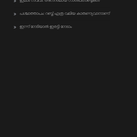
ഇമാം നവവി: അനന്തമായ നാൽപതാണ്ടുകൾ
പശ്ചാത്താപം: റബ്ബ് എത്ര വലിയ കാരുണ്യവാനാണ്
ഇന്ന് നേടിയാൽ ഇരട്ടി നേടാം