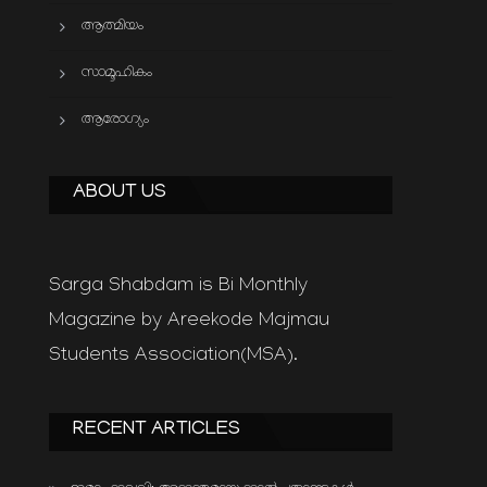
ആത്മിയം
സാമൂഹികം
ആരോഗ്യം
ABOUT US
Sarga Shabdam is Bi Monthly
Magazine by Areekode Majmau
Students Association(MSA).
RECENT ARTICLES