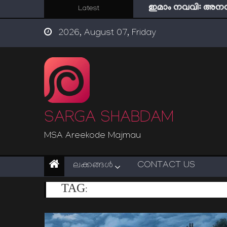
ഇമാം നവവി: അനന
Skip
Latest
പശ്ചാത്താപം: റബ്
to
ഇന്ന് നേടിയാൽ ഇരട
2026, August 07, Friday
content
“ട്രംപ് 2.0” അധികാര
സൂക്ഷിക്കുക! കുറ്റകൃ
ഇമാം നവവി: അനന
SARGA SHABDAM
MSA Areekode Majmau
ലക്കങ്ങള്‍
CONTACT US
TAG:
PRAVASAM MALAYALAM POEM