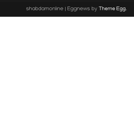
Theme Egg
shabdamonline
|
Eggnews by
.