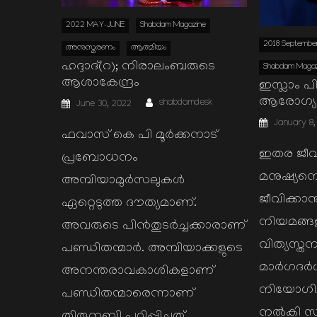
2022 MAY-JUNE
Shabdam Magazine
2018 September
അനുസ്മരണം
ആത്മിയം
ഹദ്ദാദ്(റ); നിരാലംബരുടെ
Shabdam Magaz
ആശാകേന്ദ്രം
ഇസ്ലാം പി
Author
Posted
ആരോഗ്
shabdamdesk
June 30, 2022
on
Posted
January 8,
on
ഫവാസ് കെ പി മൂര്‍ക്കനാട്
ഇതര ജീവി
പ്രബോധനം
മനുഷ്യനെ
അമ്പിയാമുര്‍സലുകള്‍
ജീവിക്കാനു
ഏറ്റെടുത്ത ദൗത്യമാണ്.
നിയമങ്ങളും
അവരുടെ പിന്‍തുടര്‍ച്ചക്കാരാണ്
വിത്യസ്തന
പണ്ഡിതന്മാര്‍. അമ്പിയാക്കളുടെ
മാര്‍ഗദര
അനന്തരാവകാശികളാണ്
നിയോഗിച്ച
പണ്ഡിതന്മാരെന്നാണ്
നല്‍കി സമ