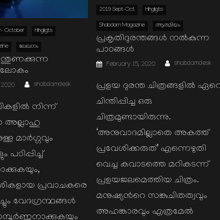
2019 Sept-Oct
Hihgligts
Shabdam Magazine
ആത്മിയം
- October
Hihgligts
പ്രകൃതിദുരന്തങ്ങള്‍ നല്‍കുന്ന
ine
ലേഖനം
പാഠങ്ങള്‍
ന്തുണക്കുന്ന
Author
Posted
shabdamdesk
February 15, 2020
on
യലോകം
Author
shabdamdesk
പ്രളയ ദുരന്ത ചിത്രങ്ങളില്‍ ഏറ
 2020
ചിന്തിപ്പിച്ച ഒരു
കളില്‍ നിന്ന്
ചിത്രമുണ്ടായിരുന്നു.
 അല്ലാഹു
‘അനുവാദമില്ലാതെ അകത്ത്
ള്ള മാര്‍ഗ്ഗവും
പ്രവേശിക്കരുത്’ എന്നെഴുതി
 പഠിപ്പിച്ച്
വെച്ച കവാടത്തെ മറികടന്ന്
ാക്കുകയും,
പ്രളയജലമെത്തിയ ചിത്രം.
്‍ശികളായ പ്രവാചകരെ
മനുഷ്യന്‍റെ സങ്കുചിതത്വവും
ും വേദഗ്രന്ഥങ്ങള്‍
അഹങ്കാരവും എത്രമേല്‍
്പൂര്‍ണ്ണനാക്കുകയും