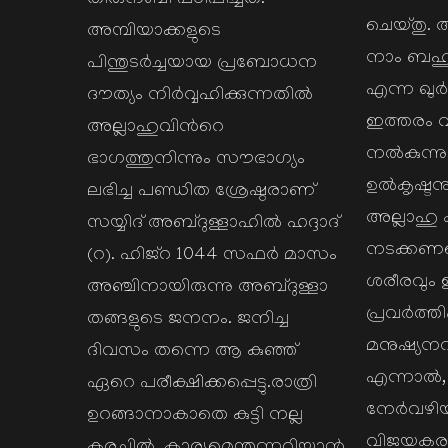
തിരുനബി പഠിപ്പിച്ചത്.
ചെയ്തു.
അമ്പിയാക്കളുടെ
നാം ബഹുമാ
പിന്തുടര്‍ച്ചയായ പ്രബോധന
എന്ന ഖു
ദൗത്യം നിര്‍വ്വഹിക്കുന്നതില്‍
ഇത്തരം 
അല്ലാഹുവിന്‍റെ
നല്‍കുന്നു
ഭാഗത്തുനിന്നും സൗഭാഗ്യം
ഉല്‍കൃഷ്ട
ലഭിച്ച പണ്ഡിത ശ്രേഷ്ഠരാണ്
അല്ലാഹു ക
സയ്യിദ് അബ്ദുള്ളാഹില്‍ ഹദ്ദാദ്
നടക്കണമെ
(റ). ഹിജ്റ 1044 സഫര്‍ മാസം
ശരീരവും
അഞ്ചിനായിരുന്നു അബ്ദുള്ളാ
പ്രവര്‍ത്ത
തങ്ങളുടെ ജനനം. ജനിച്ച
മനുഷ്യനവ
ദിവസം തന്നെ ആ കുഞ്ഞ്
എന്നാല
ഏറെ പരീക്ഷിക്കപ്പെട്ടു.രാത്രി
നേര്‍വഴിയ
ഉറങ്ങാനാകാതെ കുട്ടി നല്ല
വിജയകരമ