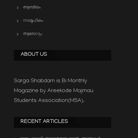
ആത്മിയം
സാമൂഹികം
ആരോഗ്യം
ABOUT US
Sarga Shabdam is Bi Monthly
Magazine by Areekode Majmau
Students Association(MSA).
RECENT ARTICLES