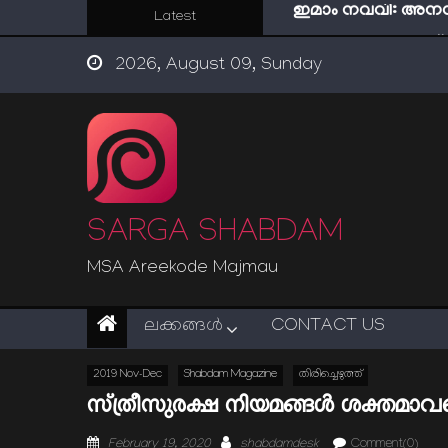
Skip
Latest
പശ്ചാത്താപം: റബ്
to
ഇന്ന് നേടിയാൽ ഇരട
2026, August 09, Sunday
content
“ട്രംപ് 2.0” അധികാര
സൂക്ഷിക്കുക! കുറ്റകൃ
ഇമാം നവവി: അനന
SARGA SHABDAM
MSA Areekode Majmau
ലക്കങ്ങള്‍
CONTACT US
2019 Nov-Dec
Shabdam Magazine
തിരിച്ചെഴുത്ത്
സ്ത്രീസുരക്ഷ നിയമങ്ങള്‍ ശക്തമാ
Posted
Author
February 19, 2020
shabdamdesk
Comment(0)