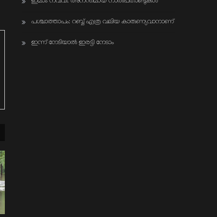
ഇമാം നവവി: അനന്തമായ നാൽപതാണ്ടുകൾ
പശ്ചാത്താപം: റബ്ബ് എത്ര വലിയ കാരുണ്യവാനാണ്
ഇന്ന് നേടിയാൽ ഇരട്ടി നേടാം