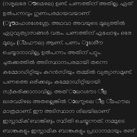
(റശൃലരേ ൗമെഴല) ഉണ്ട്. പണത്തിന് അതില്ല. ഏത്
ഉല്‍പന്നവും ഗുണപരമായവയാണ്
(ൂൗമഹശശേശ്ലേ). അഥവാ അവയുടെ മൂല്യത്തില്‍
ഏറ്റവ്യത്യാസങ്ങള്‍ വരും. പണത്തിന് എപ്പോഴും ഒരേ
മൂല്യം (്മഹൗല) ആണ്. പണം ുശിീൗേ
ചെയ്യാനാവില്ല, ഉല്‍പന്നം അതിന് പറ്റും.
ചുരുക്കത്തില്‍ അടിസ്ഥാനപരമായി തന്നെ
കമ്മോഡിറ്റിയും കറന്‍സിയും തമ്മില്‍ വ്യത്യാസമുണ്ട്.
പണത്തെ ഒരിക്കലും കമ്മോഡിറ്റിയായി
സ്വീകരിക്കാനാവില്ല. അത് ാലറശൗാ ീള
ലഃരവമിഴല അതല്ലെങ്കില്‍ ാലൗൃലെ ീള ്മഹൗല
മാത്രമാണ്. ഈ അടിസ്ഥാന ശിലയിലാണ്
ഇസ്ലാമിക് ബാങ്കിങും സ്ഥിതി ചെയ്യുന്നത്. നമ്മുടെ
ബാങ്കുകളും ഇസ്ലാമിക ബാങ്കുകളും പ്രധാനമായും രണ്ട്