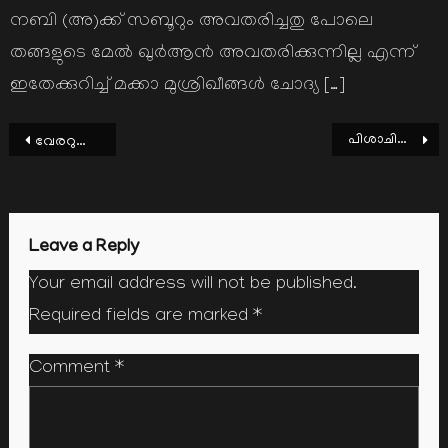
നബി (അ)ക്ക് സബൂറും അവതരിച്ചതു പോലെ
തങ്ങളുടെ മേല്‍ ഖുര്‍ആന്‍ അവതരിക്കുന്നില്ല എന്ന്
ഇതേക്കുറിച്ച് മക്കാ മുശ്രിഖീങ്ങള്‍ ചോദ്യ […]
Post
പിശാചിന്‍റെ വഴികള്‍
വേരറുത്ത ഹൃദയം
navigation
Leave a Reply
Your email address will not be published.
Required fields are marked
*
Comment
*