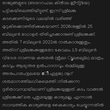
രാജ്യങ്ങളുടെ (ങശററഹല കിരീാല ഇീൗിൃ്യേ)
പട്ടികയിലെത്തിയിട്ടുണ്ട്. ഇന്ന് ശ്രീലങ്ക
കടക്കെണിയുടെ വലയില്‍ വരിഞ്ഞ്
മുറുകിക്കൊണ്ടിരിക്കുകയാണ്. 2026നുള്ളില്‍ 25
ബില്യണ്‍ ഡോളര്‍ തിരിച്ചടക്കാനുണ്ട് ശ്രീലങ്കക്ക്.
അതില്‍ 7 ബില്യണ്‍ 2022ല്‍ നല്‍കാനുള്ളതും.
അതിന് ശ്രീലങ്കക്കുള്ളതോ കേവലം 1.5 ബില്യണ്‍
വിദേശ നാണയ കരുതല്‍ (ളീൃലഃ ൃലലെൃ്ല) മാത്രം.
കടവും ആഭ്യന്തര ഉല്‍പാദനവും തമ്മിലുള്ള
അനുപാതം(ഉലയേ ീേ ഏഉജ) നൂറ്
ശതമാനത്തിലധികമെത്തി നില്‍ക്കുന്ന
ദുരിതാവസ്ഥയിലാണ് ശ്രീലങ്കയുള്ളത്. കടം വാങ്ങല്‍
ശ്രീലങ്കക്ക് ഒരു പുതുമയുള്ള കാര്യമല്ല. എന്നാല്‍
സാമ്പത്തിക കാര്യങ്ങളെ കൈകാര്യം ചെയ്യുന്നതില്‍