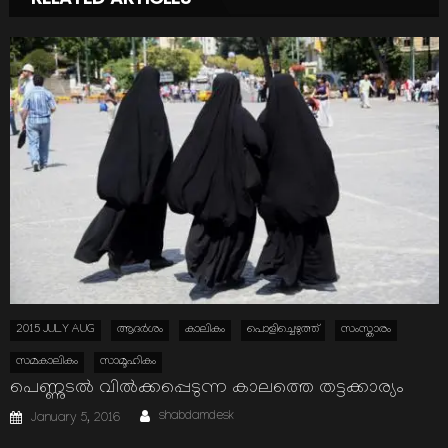
2015 JULY AUG
ആദര്‍ശം
കാലികം
പൊളിച്ചെഴുത്ത്
സംസ്കാരം
സമകാലികം
സാമൂഹികം
പെണ്ണുടല്‍ വില്‍ക്കപ്പെടുന്ന കാലത്തെ തട്ടക്കാര്യം
Author
Posted
shabdamdesk
January 5, 2016
on