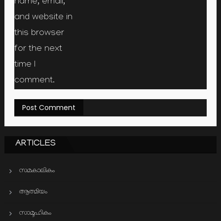
name, email,
and website in
this browser
for the next
time I
comment.
ARTICLES
സമകാലികം
ആത്മിയം
സാമൂഹികം