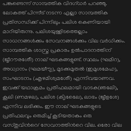
പങ്കുണ്ടെന്ന് സാമ്പത്തിക വിദഗ്ധര്‍ പറഞ്ഞു.
ലോകത്ത് പിന്നീട് നടന്ന എല്ലാ സാമ്പത്തിക
പ്രതിസന്ധിക്ക് പിന്നിലും പലിശ കെണിയായി
മാറിയിരുന്നു. പലിശയുള്ളിടത്തെല്ലാം
സാധനങ്ങള്‍ക്കും സേവനങ്ങള്‍ക്കും വില വര്‍ധിക്കും.
സാമ്പത്തിക ശാസ്ത്ര പ്രകാരം ഉല്‍പാദനത്തിന്
(ജൃീറൗരശേീി) നാല് ഘടകങ്ങളുണ്ട്. സ്ഥലം (ഘമിറ),
അധ്വാനം (ഘമയീൗൃ), മുടക്കുമുതല്‍ (ഇമുശമേഹ),
സംഘാടനം (ഛൃഴമിശ്വമശേീി) എന്നിവയാണവ.
ഇവക്ക് യഥാക്രമം പ്രതിഫലമായി വാടക(ഞലിേ),
കൂലി (ണമഴല), പലിശ (കിൃലേെേ), ലാഭം (ജൃീളശേ)
എന്നിവ ലഭിക്കും. ഈ നാല് ഘടകങ്ങളുടെ
പ്രതിഫലവും ഒരുമിച്ച് കൂടിയതാകും ഒരു
വസ്തുവിന്‍റെ/ സേവനത്തിന്‍റെ വില. ഒരോ വില