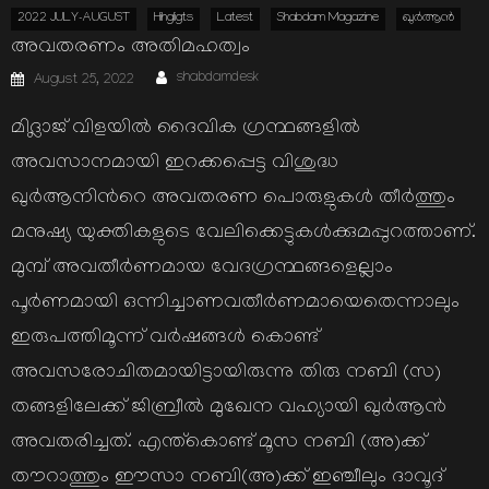
2022 JULY-AUGUST
Hihgligts
Latest
Shabdam Magazine
ഖുര്‍ആന്‍
അവതരണം അതിമഹത്വം
Author
Posted
shabdamdesk
August 25, 2022
on
മിദ്ലാജ് വിളയില്‍ ദൈവിക ഗ്രന്ഥങ്ങളില്‍
അവസാനമായി ഇറക്കപ്പെട്ട വിശുദ്ധ
ഖുര്‍ആനിന്‍റെ അവതരണ പൊരുളുകള്‍ തീര്‍ത്തും
മനുഷ്യ യുക്തികളുടെ വേലിക്കെട്ടുകള്‍ക്കുമപ്പുറത്താണ്.
മുമ്പ് അവതീര്‍ണമായ വേദഗ്രന്ഥങ്ങളെല്ലാം
പൂര്‍ണമായി ഒന്നിച്ചാണവതീര്‍ണമായെതെന്നാലും
ഇരുപത്തിമൂന്ന് വര്‍ഷങ്ങള്‍ കൊണ്ട്
അവസരോചിതമായിട്ടായിരുന്നു തിരു നബി (സ)
തങ്ങളിലേക്ക് ജിബ്രീല്‍ മുഖേന വഹ്യായി ഖുര്‍ആന്‍
അവതരിച്ചത്. എന്ത്കൊണ്ട് മൂസ നബി (അ)ക്ക്
തൗറാത്തും ഈസാ നബി(അ)ക്ക് ഇഞ്ചീലും ദാവൂദ്