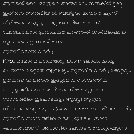
ആൗശെിലൈ മാത്രമെ അനുവാദം നല്‍കിയിട്ടുള്ളൂ.
ഇതിനെ അറബിയില്‍ ബയ്ഉന്‍ മബ്റൂര്‍ എന്ന്
വിളിക്കാം. ഏറ്റവും നല്ല തൊഴിലേതെന്ന്
ചോദിച്ചപ്പോള്‍ പ്രവാചകര്‍ പറഞ്ഞത് ധാര്‍മികമായ
വ്യാപാരം എന്നായിരുന്നു.
സുസ്ഥിരമായ വളര്‍ച്ച
(ൗമെെേശിമയശഹശ്യേ)യാണ് ലോകം ചര്‍ച്ച
ചെയ്യുന്ന മറ്റൊരു ആവശ്യം. സുസ്ഥിര വളര്‍ച്ചക്കേറ്റവും
ഉതകുന്ന നയങ്ങള്‍ ഇസ്ലാമിക സാമ്പത്തിക
ശാസ്ത്രത്തിന്‍റേതാണ്. ഹാനികരമല്ലാത്ത
സാമ്പത്തിക ഇടപാടുകളും ആസ്തി ആസ്പദ
നിക്ഷേപങ്ങളുമെല്ലാം (മലൈേ യമലെറ ശി്ലാലെേിേ)
സുസ്ഥിര സാമ്പത്തിക വളര്‍ച്ചയുടെ പ്രധാന
ഘടകങ്ങളാണ്. ആധുനിക ലോകം ആവശ്യപ്പെടുന്ന