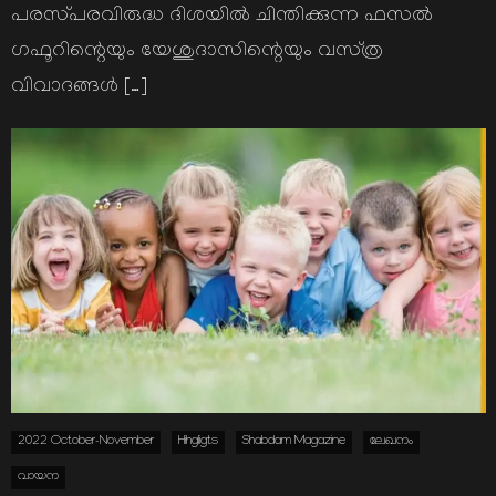
പരസ്‌പരവിരുദ്ധ ദിശയില്‍ ചിന്തിക്കുന്ന ഫസല്‍
ഗഫൂറിന്റെയും യേശുദാസിന്റെയും വസ്‌ത്ര
വിവാദങ്ങള്‍ […]
2022 October-November
Hihgligts
Shabdam Magazine
ലേഖനം
വായന