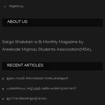
ആരോഗ്യം
ABOUT US
Sarga Shabdam is Bi Monthly Magazine by
Areekode Majmau Students Association(MSA).
RECENT ARTICLES
ഇമാം നവവി: അനന്തമായ നാൽപതാണ്ടുകൾ
പശ്ചാത്താപം: റബ്ബ് എത്ര വലിയ കാരുണ്യവാനാണ്
ഇന്ന് നേടിയാൽ ഇരട്ടി നേടാം