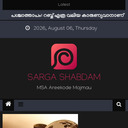
Skip
Latest
ഇമാം നവവി: അനന്തമായ നാൽപതാണ്ടുകൾ
to
പശ്ചാത്താപം: റബ്ബ് എത്ര വലിയ കാരുണ്യവാനാണ്
content
ഇന്ന് നേടിയാൽ ഇരട്ടി നേടാം
2026, August 06, Thursday
“ട്രംപ് 2.0” അധികാരത്തിന്‍റെ നിഴലിലെ എപ്സ്റ്റീന്‍
രഹസ്യങ്ങള്‍
സൂക്ഷിക്കുക! കുറ്റകൃത്യങ്ങളാണിന്ന് ട്രെന്‍ഡ്
ഇമാം നവവി: അനന്തമായ നാൽപതാണ്ടുകൾ
SARGA SHABDAM
MSA Areekode Majmau