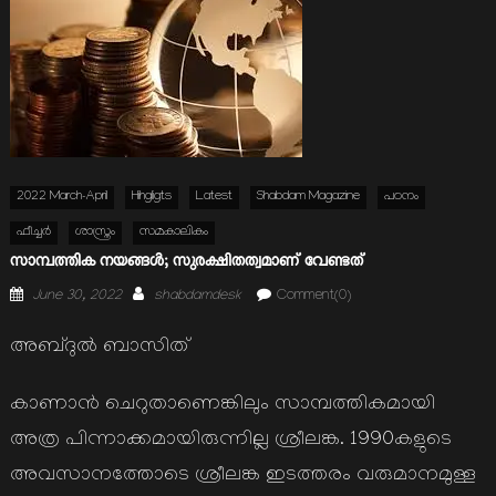
2022 March-April
Hihgligts
Latest
Shabdam Magazine
പഠനം
ഫീച്ചര്‍
ശാസ്ത്രം
സമകാലികം
സാമ്പത്തിക നയങ്ങള്‍; സുരക്ഷിതത്വമാണ് വേണ്ടത്
Posted
Author
June 30, 2022
shabdamdesk
Comment(0)
on
അബ്ദുല്‍ ബാസിത്
കാണാന്‍ ചെറുതാണെങ്കിലും സാമ്പത്തികമായി
അത്ര പിന്നാക്കമായിരുന്നില്ല ശ്രീലങ്ക. 1990കളുടെ
അവസാനത്തോടെ ശ്രീലങ്ക ഇടത്തരം വരുമാനമുള്ള