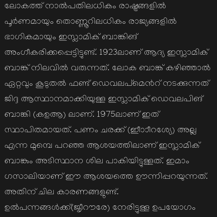
ലോകത്ത് നാല്‍പതിലധികം രാഷ്ട്രങ്ങളില്‍
പൂര്‍ണമായും തൊണ്ണൂറിലധികം രാജ്യങ്ങളില്‍
ഭാഗികമായും ഇസ്ലാമിക് ബാങ്കിങ്
അംഗീകരിക്കപ്പെട്ടിട്ടുണ്ട്. 1923ലാണ് ആദ്യ ഇസ്ലാമിക്
ബാങ്ക് നിലവില്‍ വരുന്നത്. ലോക ബാങ്ക് കഴിഞ്ഞാല്‍
ഏറ്റവും കൂടുതല്‍ ഫണ്ട് ഡെവലപ്മെന്‍റ് നടക്കുന്നത്
ജിദ്ദ ആസ്ഥാനമാക്കിയുള്ള ഇസ്ലാമിക് ഡെവലപിങ്
ബാങ്കി (കഉആ) ലാണ്. 1975ലാണ് ഇത്
സ്ഥാപിതമായത്. പണം ചരക്ക് (ഇീാാീറശ്യേ) അല്ല
എന്ന മുമ്പെ പറഞ്ഞ ആശയത്തിലാണ് ഇസ്ലാമിക്
ബാങ്കും അടിസ്ഥാന ശില പാകിയിട്ടുള്ളത്. ഇമാം
ഗസാലിയാണ് ഈ ആശയത്തെ ഊന്നിപ്പറയുന്നത്.
അതിന് ചില കാരണങ്ങളുണ്ട്.
ഉല്‍പന്നങ്ങള്‍ക്ക്(ജൃീറൗരേ) നേരിട്ടുള്ള ഉപയോഗം