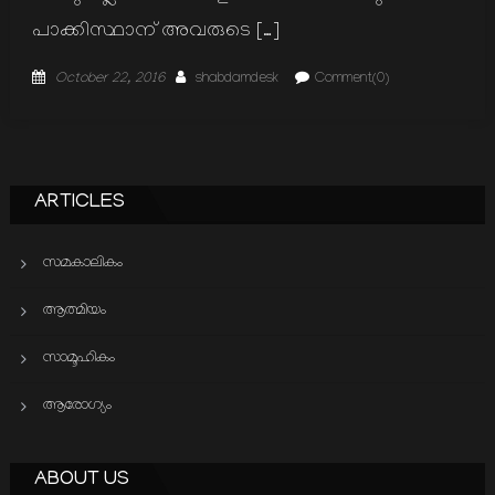
പാക്കിസ്ഥാന് അവരുടെ […]
Posted
Author
October 22, 2016
shabdamdesk
Comment(0)
on
ARTICLES
സമകാലികം
ആത്മിയം
സാമൂഹികം
ആരോഗ്യം
ABOUT US