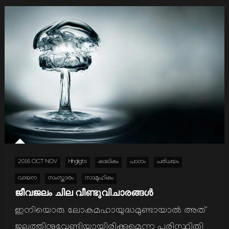
2016 OCT NOV
Hihgligts
കാലികം
പഠനം
പരിചയം
വായന
സംസ്കാരം
സാമൂഹികം
ജീവജലം ചില വീണ്ടുവിചാരങ്ങള്‍
ഇനിയൊരു ലോകമഹായുദ്ധമുണ്ടായാല്‍ അത്
ജലത്തിനുവേണ്ടിയായിരിക്കുമെന്ന പരിസ്ഥിതി