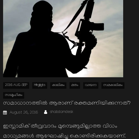
2016 AUG-SEP
Hihgligts
കാലികം
മതം
വായന
സമകാലികം
സാമൂഹികം
സമാധാനത്തില്‍ ആരാണ് രക്തമണിയിക്കുന്നത്?
Author
Posted
shabdamdesk
August 26, 2016
on
ഇസ്ലാമിക് തീവ്രവാദം മുമ്പെങ്ങുമില്ലാത്ത വിധം
മാധ്യമങ്ങള്‍ ആഘോഷിച്ചു കൊണ്ടിരിക്കുകയാണ്.