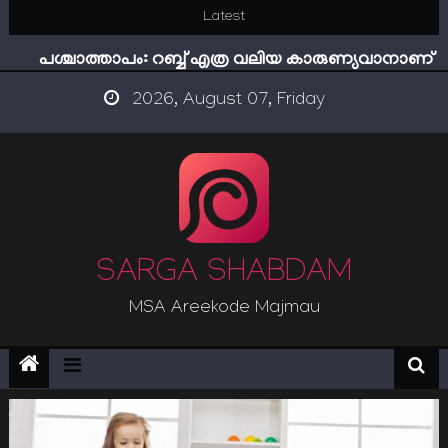
Skip
Latest
ഇമാം നവവി: അനന്തമായ നാൽപതാണ്ടുകൾ
to
പശ്ചാത്താപം: റബ്ബ് എത്ര വലിയ കാരുണ്യവാനാണ്
content
ഇന്ന് നേടിയാൽ ഇരട്ടി നേടാം
2026, August 07, Friday
“ട്രംപ് 2.0” അധികാരത്തിന്‍റെ നിഴലിലെ എപ്സ്റ്റീന്‍
രഹസ്യങ്ങള്‍
സൂക്ഷിക്കുക! കുറ്റകൃത്യങ്ങളാണിന്ന് ട്രെന്‍ഡ്
ഇമാം നവവി: അനന്തമായ നാൽപതാണ്ടുകൾ
SARGA SHABDAM
MSA Areekode Majmau