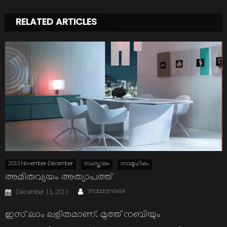
RELATED ARTICLES
2013 November-December
സംസ്കാരം
സാമൂഹികം
അമിതവ്യയം അത്യാപത്ത്
Author
Posted
shabdamdesk
December 13, 2013
on
ഇസ് ലാം ലളിതമാണ്. മുത്ത് നബിയും