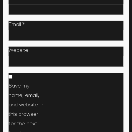
Email
*
Website
Save my
name, email,
and website in
this browser
for the next