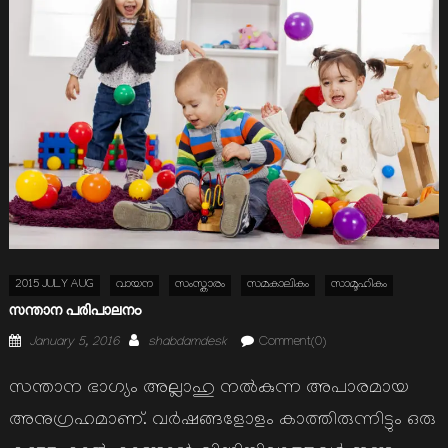
2015 JULY AUG
വായന
സംസ്കാരം
സമകാലികം
സാമൂഹികം
സന്താന പരിപാലനം
Posted
Author
January 5, 2016
shabdamdesk
Comment(0)
on
സന്താന ഭാഗ്യം അല്ലാഹു നല്‍കുന്ന അപാരമായ
അനുഗ്രഹമാണ്‌. വര്‍ഷങ്ങളോളം കാത്തിരുന്നിട്ടും ഒരു