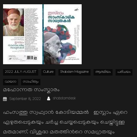
2022 JULY-AUGUST
Culture
Shabdam Magazine
ആത്മിയം
പരിചയം
വായന
സാഹിത്യം
മഹോന്നത സംസ്കാരം
Author
Posted
shabdamdesk
September 8, 2022
on
ഹംസത്തു സ്വഫ്വാന്‍ കോടിയമ്മല്‍ ഇസ്ലാം ഏറെ
എഴുതപ്പെടുകയും ചര്‍ച്ച ചെയ്യപ്പെടുകയും ചെയ്തിട്ടുള്ള
മതമാണ്. വിശുദ്ധ മതത്തിന്‍റെ സമഗ്രതയും