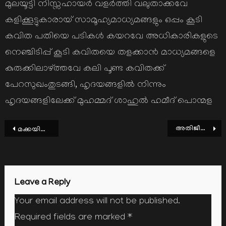
മുലയൂട്ടി നിസ്സഹായര്‍ വളര്‍ത്തി വലുതാക്കവേ
കളിക്കൂട്ടുകാരായ് സാമൂഹ്യമാധ്യമങ്ങളും ഒപ്പം കൂടി
കവിത പതിയെ പടികള്‍ കയറവേ അധികാരികളുടെ
നെഞ്ചിടിപ്പ് കൂടി കവിതയെ തളക്കാന്‍ മാധ്യമങ്ങളെ
കുരുക്കിലാഴ്ത്തവേ കലി പൂണ്ട കവിതക്ക്
പേറസുഖംതുടങ്ങി, ഹൃദയങ്ങളില്‍ നിന്നും
ഹൃദയങ്ങളിലേക്ക് മുഹമ്മദ് ശാഹുല്‍ ഹമീദ് പൊന്മള
Post
അതിജീവന കേരളം, തിരിച്ചറിവിന്‍റെയും
മക്കയിലുയര്‍ന്ന ബാങ്കൊലി മായാതെ..
navigation
Leave a Reply
Your email address will not be published.
Required fields are marked
*