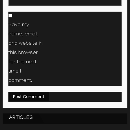
Save my
name, email,
and website in
this browser
for the next
time I
comment.
ARTICLES