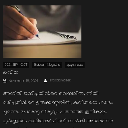
2021 SEP - OCT
Shabdam Magazine
എഴുത്തോല
കവിത
Author
Posted
shabdamdesk
November 18, 2021
on
അനീതി ജനിച്ചതിന്‍റെ വെമ്പലില്‍, നീതി
മരിച്ചതിന്‍റെ ഉല്‍ക്കണ്ഠയില്‍, കവിതയെ ഗര്‍ഭം
ചുമന്നു. പോരാട്ട വീര്യവും പതറാത്ത തൂലികയും
പൂര്‍ണ്ണമാം കവിതക്ക് പിറവി നല്‍കി അശരണര്‍