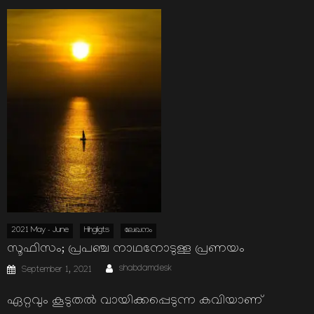
2021 May - June
Hihgligts
ലേഖനം
സൂഫിസം; പ്രപഞ്ച നാഥനോടുള്ള പ്രണയം
Author
Posted
shabdamdesk
September 1, 2021
on
ഏറ്റവും കൂടുതല്‍ വായിക്കപ്പെടുന്ന കവിയാണ്