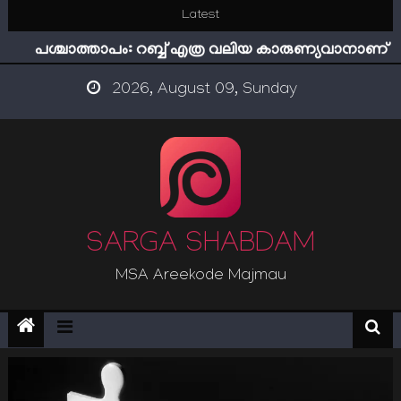
Skip
Latest
ഇമാം നവവി: അനന്തമായ നാൽപതാണ്ടുകൾ
to
പശ്ചാത്താപം: റബ്ബ് എത്ര വലിയ കാരുണ്യവാനാണ്
content
ഇന്ന് നേടിയാൽ ഇരട്ടി നേടാം
2026, August 09, Sunday
“ട്രംപ് 2.0” അധികാരത്തിന്‍റെ നിഴലിലെ എപ്സ്റ്റീന്‍
രഹസ്യങ്ങള്‍
സൂക്ഷിക്കുക! കുറ്റകൃത്യങ്ങളാണിന്ന് ട്രെന്‍ഡ്
ഇമാം നവവി: അനന്തമായ നാൽപതാണ്ടുകൾ
SARGA SHABDAM
MSA Areekode Majmau