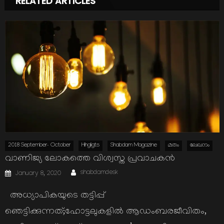
RELATED ARTICLES
2018 September- October
Hihgligts
Shabdam Magazine
മതം
ലേഖനം
വാണിജ്യ ലോകത്തെ വിശ്വസ്ത പ്രവാചകന്‍
Author
Posted
shabdamdesk
January 8, 2020
on
അധ്യാപികയുടെ തട്ടിപ്പ്
ഞെട്ടിക്കുന്നത്;ഹോട്ടലുകളില്‍ ആഡംബരജീവിതം,