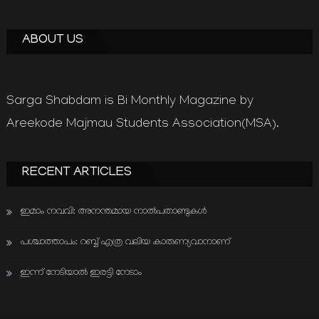
ABOUT US
Sarga Shabdam is Bi Monthly Magazine by
Areekode Majmau Students Association(MSA).
RECENT ARTICLES
ഇമാം നവവി: അനന്തമായ നാൽപതാണ്ടുകൾ
പശ്ചാത്താപം: റബ്ബ് എത്ര വലിയ കാരുണ്യവാനാണ്
ഇന്ന് നേടിയാൽ ഇരട്ടി നേടാം