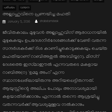
പരിചയം
വായന
അല്ലാഹുവിനെ പ്രണയിച്ച മഹതി
Author
Posted
shabdamdesk
January 5, 2016
on
ജീവിതകാലം മുഴുവന്‍ അല്ലാഹുവിന്‌ ആരാധനയില്‍
മുഴുകുകയും ഉപദേശനിര്‍ദേശങ്ങള്‍ക്ക്‌ വേണ്ടി വരുന്ന
സന്ദര്‍ശകര്‍ക്ക്‌ ദിശ കാണിച്ചുകൊടുക്കുകയും ചെയ്‌ത
മഹതിയാണ്‌ റാബിഅതുല്‍ അദവിയ്യ(റ). മിസ്‌റ്‌
ദേശത്തെ ഇസ്‌മാഈല്‍ എന്നവരുടെ മകളായ
റാബിഅ(റ) `ഉമ്മു അംറ’ എന്ന
സ്ഥാനപ്പേരിലായിരുന്നു അറിയപ്പെട്ടിരുന്നത്‌.
ആയുസ്സിന്റെ അല്‌പം പോലും അനാവശ്യമായി
കളയാതിരിക്കാനും എന്നാല്‍ തന്നെ ആശ്രയിച്ചു
വരുന്നവര്‍ക്ക്‌ ആവശ്യമുള്ളവ നല്‍കാനും