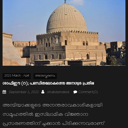
2021 March - April
അനുസ്മരണം
ശാഫിഈ (റ); പണ്ഡിതലോകത്തെ അനശ്വര പ്രതിഭ
Posted
Author
September 1, 2021
shabdamdesk
Comment(0)
on
അമ്പിയാക്കളുടെ അനന്തരാവകാശികളായി
സമൂഹത്തില്‍ ഇസ്‌ലാമിക വിജ്ഞാന
പ്രസരണത്തിന് ചുക്കാന്‍ പിടിക്കുന്നവരാണ്