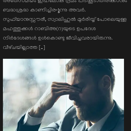
അതേസമയം ഇഹലോക ഭ്രമം പിടികൂടാതിരിക്കാനും
ബദ്ധശ്രദ്ധ കാണിച്ചിര-ുന്നു അവര്‍.
സുഫ്‌യാനുസ്സൗരീ, സ്വാലിഹുല്‍ മുര്‍രിയ്യ്‌ പോലെയുള്ള
മഹത്തുക്കള്‍ റാബിഅ(റ)യുടെ ഉപദേശ
നിര്‍ദേശങ്ങള്‍ ഉള്‍കൊണ്ടു ജീവിച്ചവരായിരുന്നു.
വീഴ്‌ചയില്ലാത്ത […]