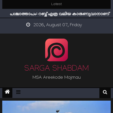
Skip
Latest
ഇമാം നവവി: അനന്തമായ നാൽപതാണ്ടുകൾ
to
പശ്ചാത്താപം: റബ്ബ് എത്ര വലിയ കാരുണ്യവാനാണ്
content
ഇന്ന് നേടിയാൽ ഇരട്ടി നേടാം
2026, August 07, Friday
“ട്രംപ് 2.0” അധികാരത്തിന്‍റെ നിഴലിലെ എപ്സ്റ്റീന്‍
രഹസ്യങ്ങള്‍
സൂക്ഷിക്കുക! കുറ്റകൃത്യങ്ങളാണിന്ന് ട്രെന്‍ഡ്
ഇമാം നവവി: അനന്തമായ നാൽപതാണ്ടുകൾ
SARGA SHABDAM
MSA Areekode Majmau