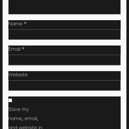
Name
*
Email
*
Website
Save my
name, email,
and website in