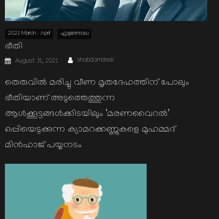
2021 March - April
എഴുത്തോല
ഭീതി
Author
Posted
shabdamdesk
August 31, 2021
on
തെരുവില്‍ മരിച്ചു വീണ മൃതദേഹത്തിന് പോലും
ഭീതിയാണ് അടുത്തെത്തുന്ന
ആള്‍ക്കൂട്ടങ്ങള്‍ക്കിടയിലും ‘മരണവൈറല്‍’
ഒപ്പിയെടുക്കുന്ന ക്യാമറക്കണ്ണുകളെ മുഹമ്മദ്
മിന്‍ഹാജ് പയ്യനടം