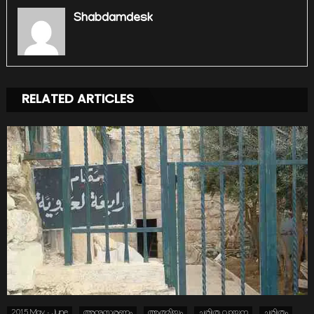
Shabdamdesk
RELATED ARTICLES
2015 May - June
അനുസ്മരണം
ആത്മിയം
ചരിത്ര വായന
ചരിത്രം