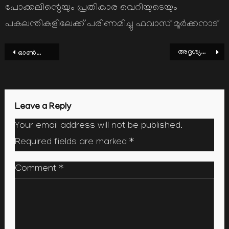
പോക്കലിന്റെയും പ്രതികാര വെറിയുടെയും
പകലന്തികളിലേക്ക് പരിണമിച്ചു ഫവാസ് മൂര്‍ക്കനാട്‌
Post
അദൃശ്യങ്ങളില്‍ വിശ്വസിക്കുന്നവര്‍
ഓണ്‍ലൈന്‍ ചാരിറ്റി; പണത്തിനു മേല്‍ ചാരുന്നു
navigation
Leave a Reply
Your email address will not be published.
Required fields are marked
*
Comment
*