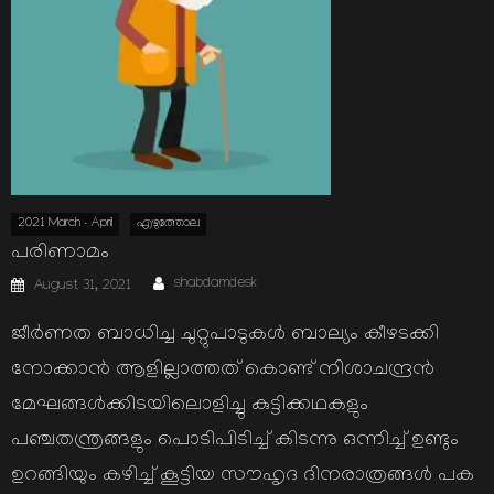
2021 March - April
എഴുത്തോല
പരിണാമം
Author
Posted
shabdamdesk
August 31, 2021
on
ജീര്‍ണത ബാധിച്ച ചുറ്റുപാടുകള്‍ ബാല്യം കീഴടക്കി
നോക്കാന്‍ ആളില്ലാത്തത് കൊണ്ട് നിശാചന്ദ്രന്‍
മേഘങ്ങള്‍ക്കിടയിലൊളിച്ചു കുട്ടിക്കഥകളും
പഞ്ചതന്ത്രങ്ങളും പൊടിപിടിച്ച് കിടന്നു ഒന്നിച്ച് ഉണ്ടും
ഉറങ്ങിയും കഴിച്ച് കൂട്ടിയ സൗഹൃദ ദിനരാത്രങ്ങള്‍ പക