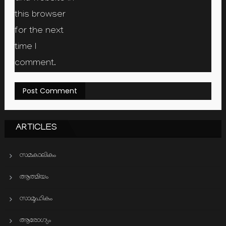
this browser
for the next
time I
comment.
ARTICLES
സമകാലികം
ആത്മിയം
സാമൂഹികം
ആരോഗ്യം