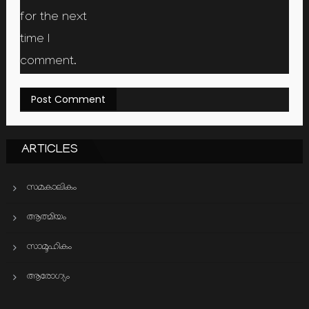
for the next
time I
comment.
ARTICLES
സമകാലികം
ആത്മിയം
സാമൂഹികം
ആരോഗ്യം