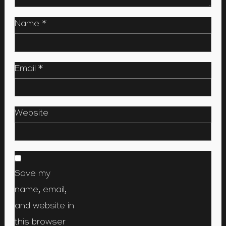
Name
*
Email
*
Website
Save my
name, email,
and website in
this browser