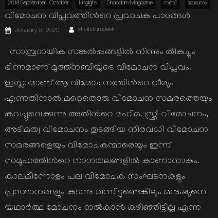
2018 September- October
Hihgligts
Shabdam Magazine
നബി
ലേഖനം
വിമോചന വിപ്ലവത്തിന്‍റെ പ്രവാചക പാഠങ്ങള്‍
Author
Posted
shabdamdesk
January 8, 2020
on
സാമ്പ്രദായിക സങ്കല്‍പ്പങ്ങളില്‍ നിന്നും തികച്ചും
ഭിന്നമാണ് മുത്ത്നബിയുടെ വിമോചന വിപ്ലവം.
ഇസ്ലാമാണ് ആ വിമോചനത്തിന്‍റെ വീര്യം
എന്നതിനാല്‍ മറ്റെതൊരു വിമോചന സമരത്തെയും
കവച്ചുവെക്കുന്നു അതിന്‍റെ മഹിമ. സ്ത്രീ വിമോചനം,
അടിമത്വ വിമോചനം തുടങ്ങിയ നിരവധി വിമോചന
സമരങ്ങളെയും വിമോചകന്മാരെയും ഇന്ന്
സമൂഹത്തിന്‍റെ നാനതലങ്ങളില്‍ കാണാനാകും.
കാലമിന്നോളം പല വിമോചക സംഘടനകളും
പ്രസ്ഥാനങ്ങളും കടന്നു വന്നിട്ടുണ്ടെങ്കിലും മനുഷ്യനെ
യഥാര്‍ത്ഥ മോചനം നല്‍കാന്‍ കഴിഞ്ഞിട്ടില്ല എന്ന