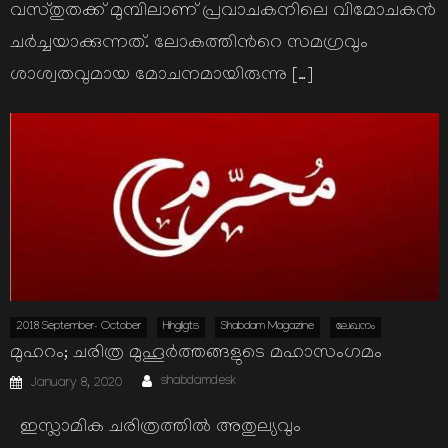
വസ്തുതക്ക് മുമ്പിലാണ് പ്രവാചകനിലെ വിമോചകന്‍
ചര്‍ച്ചയാക്കുന്നത്. ലോകത്തിന്‍റെ സമഗ്രവും
ശാശ്വതവുമായ മോചനമായിരുന്നു […]
2018 September- October
Hihgligts
Shabdam Magazine
ലേഖനം
മുഹറം; ചരിത്ര മുഹൂര്‍ത്തങ്ങളുടെ മഹാസംഗമം
Author
Posted
shabdamdesk
January 8, 2020
on
ഇസ്ലാമിക ചരിത്രത്തില്‍ അതുല്യവും