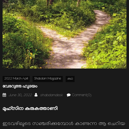
2022 March-April
Shabdam Magazine
കഥ
വേരറുത്ത ഹൃദയം
Posted
Author
June 30, 2022
shabdamdesk
Comment(0)
on
മുഹ്സിന കുരുകത്താണി
ഇടവഴിലൂടെ സഞ്ചരിക്കുമ്പോള്‍ കാണുന്ന ആ ചെറിയ