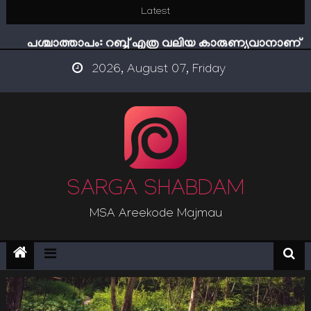
Skip
Latest
ഇമാം നവവി: അനന്തമായ നാൽപതാണ്ടുകൾ
to
പശ്ചാത്താപം: റബ്ബ് എത്ര വലിയ കാരുണ്യവാനാണ്
content
ഇന്ന് നേടിയാൽ ഇരട്ടി നേടാം
2026, August 07, Friday
“ട്രംപ് 2.0” അധികാരത്തിന്‍റെ നിഴലിലെ എപ്സ്റ്റീന്‍
രഹസ്യങ്ങള്‍
സൂക്ഷിക്കുക! കുറ്റകൃത്യങ്ങളാണിന്ന് ട്രെന്‍ഡ്
ഇമാം നവവി: അനന്തമായ നാൽപതാണ്ടുകൾ
SARGA SHABDAM
MSA Areekode Majmau