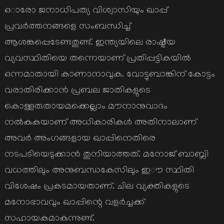
ഒാരോ ജനാധിപത്യ വിശ്വാസിയും ഖാപ്പ്
പ്രവർത്തനങ്ങളെ സംബന്ധിച്ച്
ആശങ്കപ്പെടേണ്ടതുണ്ട്. ഇന്ത്യയിലെ രാഷ്ട്രീയ
വ്യവസ്ഥിതിയെ തന്നെയാണ് പ്രതിപ്പട്ടികയിൽ
ഒന്നമാതായി കാണാനാവുക. വോട്ടുബാങ്കിന് കോട്ടം
വരാതിരിക്കാൻ പ്രബല ജാതികളുടെ
കൊള്ളരുതായമക്കെല്ലാം മൗനാനുവാദം
നൽകുകയാണ് അധികാരികൾ അതിനാലാണ്
അവർ അംഗങ്ങളായ ഖാപ്പിനെതിരെ
നടപടിയെടുക്കാൻ തുനിയാത്തത്. മനോജ് ബാബ്ലി
വധത്തിലും അനുബന്ധകേസിലും ഇൗ സ്ഥിതി
വിശേഷം പ്രകടമായതാണ്. ചില വ്യക്തികളുടെ
മനോഭാവവും ഖാപ്പിന്റെ വളർച്ചക്ക്
സഹായകമാകുന്നുണ്ട്.