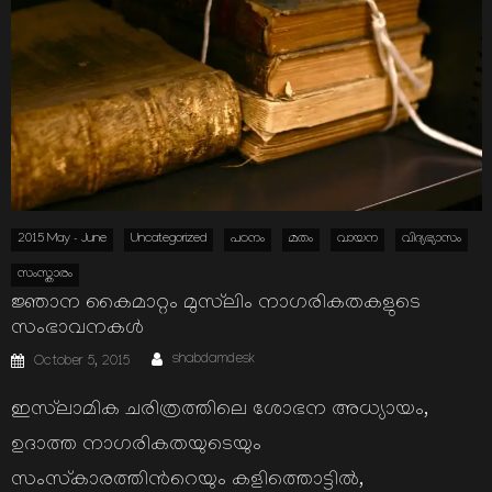
2015 May - June
Uncategorized
പഠനം
മതം
വായന
വിദ്യഭ്യാസം
സംസ്കാരം
ജ്ഞാന കൈമാറ്റം മുസ്‌ലിം നാഗരികതകളുടെ
സംഭാവനകള്‍
Author
Posted
shabdamdesk
October 5, 2015
on
ഇസ്‌ലാമിക ചരിത്രത്തിലെ ശോഭന അധ്യായം,
ഉദാത്ത നാഗരികതയുടെയും
സംസ്‌കാരത്തിന്‍റെയും കളിത്തൊട്ടില്‍,