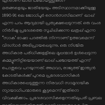
എന്താണ് ഖാപ്പ് പഞ്ചായത്തുകൾ?
മതങ്ങളെയും ജാതിയേയും അടിസ്ഥാനമാക്കിയുള്ള
1890-91 ലെ ജോധ്പൂർ സെൻസസിലാണ് ഖാപ്പ്
എന്ന പദം ആദ്യമായി പ്രത്യക്ഷപ്പെടുന്നത്. ഒരു വംശ
നിർദിഷ്ട പ്രദേശത്തെ സൂചിപ്പിക്കുന്ന ഖത്രപ്പ് എന്ന
“സാക’ ഭാഷാ പദത്തിൽ നിന്നാണ് ഉത്ഭവമെന്ന്
വിദഗ്ധർ അഭിപ്രായപ്പെടുന്നു. ഒരു നിശ്ചിത
അധികാര പരിധിക്കുളളിലെ മൂപ്പന്മാർ ഉൾപ്പെടുന്ന
കമ്മ്യൂണിറ്റിയെയാണ് ഖാപ്പ് പഞ്ചായത്ത് എന്ന്
പൊതുവെ പറയുന്നത്. അഥവാ, രാജ്യത്ത് ഇന്ത്യൻ
കോടതികൾക്ക് പുറമെ പ്രദേശവാസികൾ
അധികാരപ്പെടുത്തുന്ന നിരവധി സാമുദായിക
ന്യായാധിപന്മാരുടെ കൂട്ടമെന്ന് ഇതിനെ
വിവക്ഷിക്കാം. പ്രദേശവാസികളെന്നതിലുപരി പ്രബല