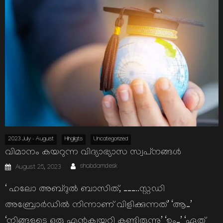
2023 July - August
Hihgligts
Uncategorized
വിമാനം കയറുന്ന വിദ്യാഭ്യാസ സ്വപ്‌നങ്ങള്‍
Author
Posted
shabdamdesk
August 25, 2023
on
‘ ഹലോ അബ്ദുല്‍ ബാസിത്, ………..സ്റ്റഡി
അബ്രോര്‍ഡില്‍ നിന്നാണ് വിളിക്കുന്നത്’ ‘ആ…’
‘നിങ്ങളുടെ ഒരു എന്‍ക്വയറി കണ്ടിരുന്നു’ ‘ഉം…’ ‘ഏത്