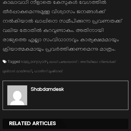
കാലാവധി നീളാതെ കേസുകൾ വേഗത്തിൽ
തീർപ്പാകുമെന്നുമുള്ള വിശ്വാസം ജനങ്ങൾക്ക്
നൽകിയാൽ ഖാപ്പിനെ സമീപിക്കുന്ന പ്രവണതക്ക്
വലിയ തോതിൽ കുറവുണ്ടാകും. അതിനായി
രാജ്യത്തെ എല്ലാ സംവിധാനവും കാര്യക്ഷമമായും
ക്രിയാത്മകമായും പ്രവർത്തിക്കണമെന്നു മാത്രം.
Tagged
kapp
,
panjayath
,
ഖാപ്പ് പഞ്ചായത്ത് : അറിയിമോ നിങ്ങള്‍ക്ക്
മുഖ്താര്‍ മായിയെ?
,
ഹാരിസ് മുഷ്താഖ്
Shabdamdesk
RELATED ARTICLES