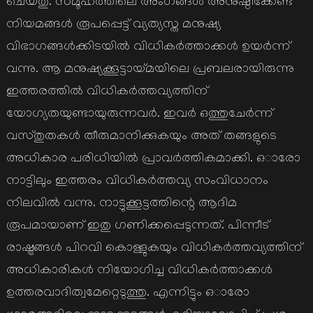
ചെയ്തു. സമൂഹത്തിലെ അംഗങ്ങൾ അനുഷ്ഠിക്കേണ്ട
നിയമങ്ങൾ രൂപപ്പെട്ട് വ്യത്യസ്ത മനുഷ്യ
വിഭാഗങ്ങൾക്കിടയിൽ വിധികർത്താക്കൾ ഉയർന്ന്
വന്നു. ആ മനുഷ്യക്കൂട്ടായ്മയിലെ പ്രബലരായിരുന്നു
ഇത്തരത്തിൽ വിധികർത്തവ്യത്തിന്
യോഗ്യതയുണ്ടായുരുന്നവർ. ഇവർ ഒത്തുചേർന്ന്
വസ്തുതകൾ തീരുമാനിക്കുകയും അത് തങ്ങളുടെ
അധികാര പരിധിയിൽ പ്രാവർത്തികമാക്കി. ഒാരോ
നാട്ടിലും ഇത്തരം വിധികർത്തവ്യ സംവിധാനം
നിലവിൽ വന്നു. നാട്ടുക്കൂട്ടത്തിന്റെ ആദിമ
രൂപമായാണ് ഇതു ഗണിക്കപ്പെടുന്നത്. പിന്നീട്
രാഷ്ട്രങ്ങൾ പിറവി കൊള്ളുകയും വിധികർത്തവ്യത്തിന്
അധികാരികൾ നിയോഗിച്ച വിധികർത്താക്കൾ
ഉത്തരവാദിത്വമേറ്റെടുത്തു. എന്നിട്ടും ഒാരോ