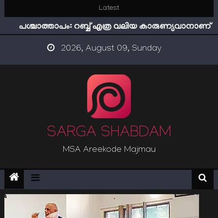
Skip
Latest
ഇമാം നവവി: അനന്തമായ നാൽപതാണ്ടുകൾ
to
പശ്ചാത്താപം: റബ്ബ് എത്ര വലിയ കാരുണ്യവാനാണ്
content
ഇന്ന് നേടിയാൽ ഇരട്ടി നേടാം
2026, August 09, Sunday
“ട്രംപ് 2.0” അധികാരത്തിന്‍റെ നിഴലിലെ എപ്സ്റ്റീന്‍
രഹസ്യങ്ങള്‍
സൂക്ഷിക്കുക! കുറ്റകൃത്യങ്ങളാണിന്ന് ട്രെന്‍ഡ്
ഇമാം നവവി: അനന്തമായ നാൽപതാണ്ടുകൾ
SARGA SHABDAM
MSA Areekode Majmau