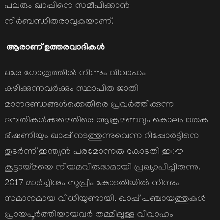
പലരും ഖാപ്പിനെ സമീപിക്കാൻ
നിർബന്ധിതരാവുകയാണ്.
ആരാണ് ഉത്തരവാദികൾ
ഒരേ ഗോത്രത്തിൽ നിന്നും വിവാഹം
കഴിക്കുന്നവർക്കും സ്ഥാപിത ജാതി
മാനദണ്ഡങ്ങൾക്കെതിരെ പ്രവർത്തിക്കുന്ന
ദമ്പതികൾക്കുമെതിരെ ആക്രമണവും കൊലപാതക
ഭീഷണിയും ഖാപ്പ് നടത്തുന്നുവെന്ന റിപ്പോർട്ടിനെ
തുടർന്ന് ഇന്ത്യൻ പരമോന്നത കോടതി ഇൗ
കൂട്ടായ്മയെ നിയമവിരുദ്ധമായി പ്രഖ്യാപിച്ചിരുന്നു.
2017 മാർച്ചിനും സുപ്രീം കോടതിയിൽ നിന്നും
സമാനമായ വിധിയുണ്ടായി. ഖാപ്പ് പഞ്ചായത്തുകൾ
പ്രായപൂർത്തിയായവർ തമ്മിലുള്ള വിവാഹം