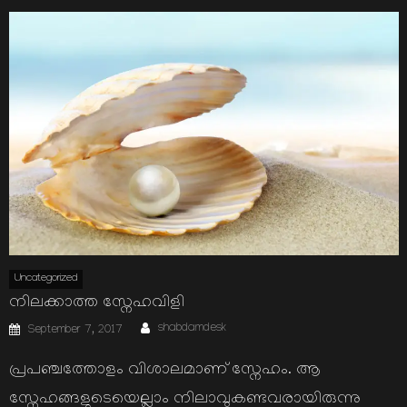
Uncategorized
നിലക്കാത്ത സ്നേഹവിളി
Author
Posted
shabdamdesk
September 7, 2017
on
പ്രപഞ്ചത്തോളം വിശാലമാണ് സ്നേഹം. ആ
സ്നേഹങ്ങളുടെയെല്ലാം നിലാവുകണ്ടവരായിരുന്നു