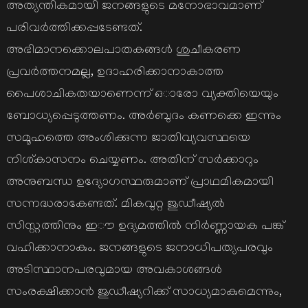
അത്യന്തികമായി ജനങ്ങളുടെ മനോഭാവമാണ്
പരിവർത്തിക്കപ്പടേണ്ടത്.
അഭിമാനക്കൊലപാതകങ്ങൾ ശുചീകരണ
പ്രവർത്തനമല്ല, ഉദാഹരിക്കാനാകാത്ത
പൈശാചികതയാണെന്ന് ഒാരോ വ്യക്തിയെയും
ബോധ്യപ്പെടുത്തണം. അർബുദം കണക്കെ ഇന്നും
സമൂഹത്തെ അംശിക്കുന്ന ജാതിവ്യവസ്ഥയെ
നിശ്കാസനം ചെയ്യണം. അതിന് സർക്കാറും
അനുബന്ധ ഉദ്യോഗസ്ഥരുമാണ് പ്രാഥമികമായി
സന്നദ്ധരാകേണ്ടത്. മികവുറ്റ ജുഡീഷ്യൽ
സിസ്റ്റത്തിനും ഇൗ ഉദ്യമത്തിൽ നിർണ്ണായക പങ്ക്
വഹിക്കാനാകും. ജനങ്ങളുടെ ജനാധിപത്യപരവും
അടിസ്ഥാനപരവുമായ അവകാശങ്ങൾ
സംരക്ഷിക്കാൻ ജുഡീഷ്യറിക്ക് സാധ്യമാകുമെന്നും,