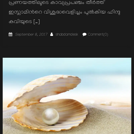
പ്രണയത്തിലൂടെ കാവ്യപ്രപഞ്ചം തീര്‍ത്ത്
ഇസ്ലാമിന്‍റെ വിശുദ്ധവെളിച്ചം പുല്‍കിയ ഹിന്ദു
കവിയുടെ […]
Posted
Author
September 8, 2017
shabdamdesk
Comment(0)
on