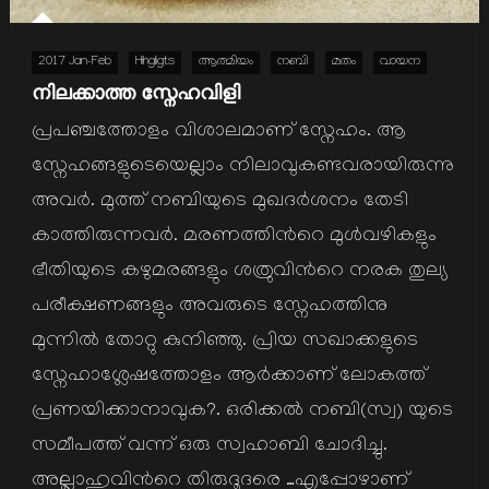
2017 Jan-Feb
Hihgligts
ആത്മിയം
നബി
മതം
വായന
നിലക്കാത്ത സ്നേഹവിളി
പ്രപഞ്ചത്തോളം വിശാലമാണ് സ്നേഹം. ആ
സ്നേഹങ്ങളുടെയെല്ലാം നിലാവുകണ്ടവരായിരുന്നു
അവര്‍. മുത്ത് നബിയുടെ മുഖദര്‍ശനം തേടി
കാത്തിരുന്നവര്‍. മരണത്തിന്‍റെ മുള്‍വഴികളും
ഭീതിയുടെ കഴുമരങ്ങളും ശത്രുവിന്‍റെ നരക തുല്യ
പരീക്ഷണങ്ങളും അവരുടെ സ്നേഹത്തിനു
മുന്നില്‍ തോറ്റു കുനിഞ്ഞു. പ്രിയ സഖാക്കളുടെ
സ്നേഹാശ്ലേഷത്തോളം ആര്‍ക്കാണ് ലോകത്ത്
പ്രണയിക്കാനാവുക?. ഒരിക്കല്‍ നബി(സ്വ) യുടെ
സമീപത്ത് വന്ന് ഒരു സ്വഹാബി ചോദിച്ചു.
അല്ലാഹുവിന്‍റെ തിരുദൂദരെ …എപ്പോഴാണ്