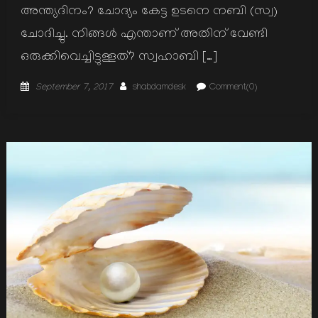
അന്ത്യദിനം? ചോദ്യം കേട്ട ഉടനെ നബി (സ്വ)
ചോദിച്ചു. നിങ്ങള്‍ എന്താണ് അതിന് വേണ്ടി
ഒരുക്കിവെച്ചിട്ടുള്ളത്? സ്വഹാബി […]
Posted
Author
September 7, 2017
shabdamdesk
Comment(0)
on