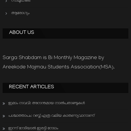
സാമൂഹികം
ആരോഗ്യം
ABOUT US
Sarga Shabdam is Bi Monthly Magazine by
Areekode Majmau Students Association(MSA).
RECENT ARTICLES
ഇമാം നവവി: അനന്തമായ നാൽപതാണ്ടുകൾ
പശ്ചാത്താപം: റബ്ബ് എത്ര വലിയ കാരുണ്യവാനാണ്
ഇന്ന് നേടിയാൽ ഇരട്ടി നേടാം