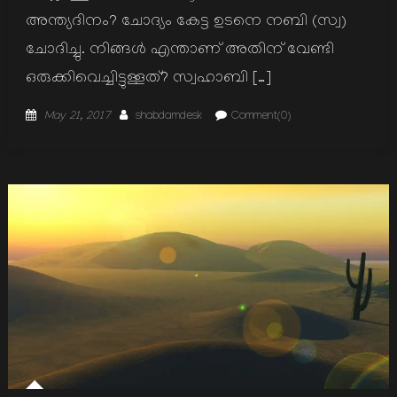
അന്ത്യദിനം? ചോദ്യം കേട്ട ഉടനെ നബി (സ്വ)
ചോദിച്ചു. നിങ്ങള്‍ എന്താണ് അതിന് വേണ്ടി
ഒരുക്കിവെച്ചിട്ടുള്ളത്? സ്വഹാബി […]
Posted
Author
May 21, 2017
shabdamdesk
Comment(0)
on