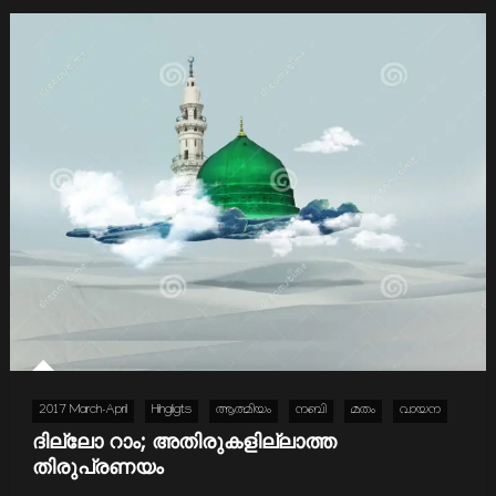
2017 March-April
Hihgligts
ആത്മിയം
നബി
മതം
വായന
ദില്ലോ റാം; അതിരുകളില്ലാത്ത
തിരുപ്രണയം