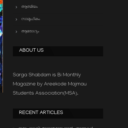
ആത്മിയം
സാമൂഹികം
ആരോഗ്യം
ABOUT US
Sarga Shabdam is Bi Monthly
Magazine by Areekode Majmau
Students Association(MSA).
RECENT ARTICLES