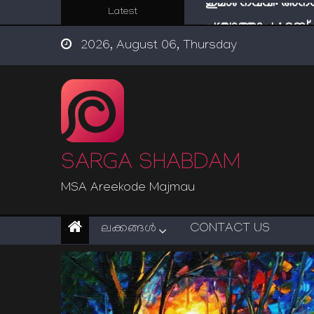
Skip
Latest
പശ്ചാത്താപം: റബ്
to
ഇന്ന് നേടിയാൽ ഇരട
2026, August 06, Thursday
content
“ട്രംപ് 2.0” അധികാര
സൂക്ഷിക്കുക! കുറ്റകൃ
ഇമാം നവവി: അനന
SARGA SHABDAM
MSA Areekode Majmau
ലക്കങ്ങള്‍
CONTACT US