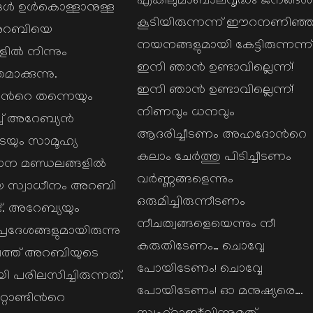
എങ്കിലുമാബാലവൃദ്ധം ജനങ്ങള്‍
‍ ഉള്‍കൊള്ളാനുള്ള
കൂടിയിരുന്നന്ന് ഈറനണിഞ്
 അറബിയെ
നയനങ്ങളുമായി കേട്ടിരുന്നന്ന്
ില്‍ നിന്നും
ഇനി ഞാന്‍ ഉണ്ടാവില്ലെന്ന്!
മാക്കുന്നു.
ഇനി ഞാന്‍ ഉണ്ടാവില്ലെന്ന്!
്‍റെ തന്നെയും
നിണവും ധനവും
്ച് അറേബ്യന്‍
ആദരിച്ചീടണം അഹദോന്‍റെ
യും സാമൂഹ്യ
കലാം ചേര്‍ത്തു പിടിച്ചീടണം
ന മണ്ഡലങ്ങളില്‍
വര്‍ണ്ണങ്ങളെന്നും
യ സ്വാധീനം അറബി
ഒരുമിച്ചിരുന്നീടണം
ട്. അറേബ്യയും
നീചത്വങ്ങളെയെന്നും നീ
രദേശങ്ങളുമായിരുന്നു
കരുതിടേണം… ചൊവ്വേ
ത്ത് അറബിയുടെ
പോയിടേണം! ചൊവ്വേ
ായി പരിലസിച്ചിരുന്നത്.
പോയിടേണം! ഓ മനുഷ്യരെ….
റാണ്ടിന്‍റെ