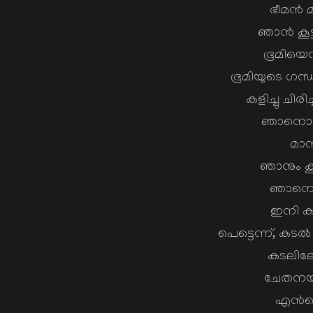
ഭീമന്‍ 
ഞാന്‍ കൂട
ഭൂമിയെന
ഭൂമിയുടെ ഗന്
കളിച്ചു ചിര
ഞാനൊന്ന
മാന
ഞാനും കൂട
ഞാനെന്ത
ഇനി കരഞ
പെട്ടെന്ന്, കടല
കടലിലേ
ചേതനയറ്
എന്‍റ