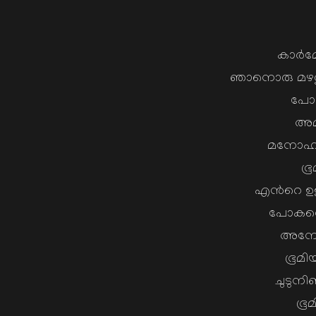
കാര്‍മ
ഞാനൊരു മഴത്ത
പോ
അമ്
മനോഹരമ
ഭൂ
എന്‍റെ ഉള
പോകവെ ക
അനേകം
ഭൂമി
ചുടുനി
ഭൂ