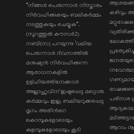
ആശയങ്ങള്
“നിങ്ങള്‍ പെരുന്നാള്‍ നിസ്കാരം
കഴിവും
നിര്‍വഹിക്കുകയും ബലികര്‍മ്മം
മറ്റുഭാഷകള
നടത്തുകയും ചെയ്യുക”.
വ്യതിരിക്ത
(സൂറത്തുല്‍ കൗസര്‍2)
ലോകത്തിന
നബി(സ) പറയുന്നു ‘വലിയ
പ്രത്യേകിച
പെരുന്നാള്‍ ദിവസത്തില്‍
ജനതയുടെ
മനുഷ്യന്‍ നിര്‍വഹിക്കുന്ന
നവോത്ഥാ
ആരാധനകളില്‍
ഗണ്യമാ
ഉള്ഹിയത്തിനേക്കാള്‍
ഭാഷക്കുണ്
അല്ലാഹുവിന് ഇഷ്ടപ്പെട്ട മറ്റൊരു
പരിസര പ്
കര്‍മ്മവും ഇല്ല. ബലിയറുക്കപ്പെട്ട
ആദ്യകാല
മൃഗം അതിന്‍റെ
മടിത്തട്ട
കൊമ്പുകളോടെയും
ആറാം നൂറ്
കുളമ്പുകളോടെയും കൂടി