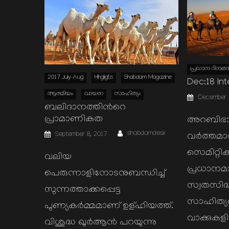
പ്രധാന ദിനങ്ങള
2017 July-Aug
Hihgligts
Shabdam Magazine
Dec:18 Int
Posted
ആത്മിയം
വായന
സാഹിത്യം
December 
on
ബലിദാനത്തിന്‍റെ
പ്രാമാണികത
അറബിഭാഷ
Author
Posted
shabdamdesk
September 8, 2017
വര്‍ത്തമ
on
സെമിറ്റിക
വലിയ
പ്രധാനമ
പെരുന്നാളിനോടനുബന്ധിച്ച്
സ്വതസിദ
സുന്നത്താക്കപ്പെട്ട
സാഹിത്യവ
പുണ്യകര്‍മ്മമാണ് ഉള്ഹിയത്ത്.
വാക്കുകള
വിശുദ്ധ ഖുര്‍ആന്‍ പറയുന്നു