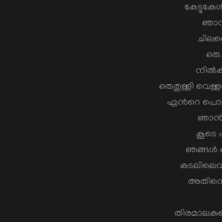
കേട്ടുക
ഞാന്
ചിലരെല
ഒരു
നില്‍ക
ഒരുതുള്ളി വെള
എന്‍റെ പൊന
ഞാന്‍
കൂടെ എ
ഞങ്ങള്‍ ഒ
കടലിലെവിട
അതിനൊ
തിരമാലകളെ