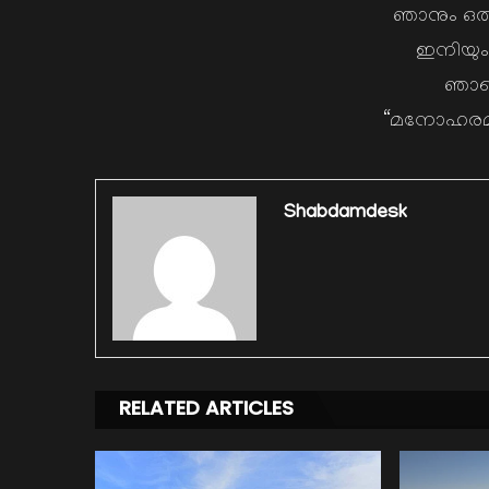
ഞാനും ഒര
ഇനിയും 
ഞാന
“മനോഹരമ
Shabdamdesk
RELATED ARTICLES