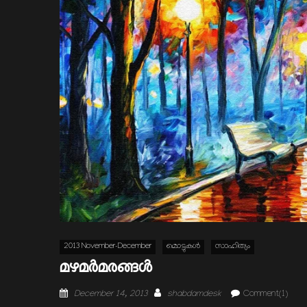
2013 November-December
മൊട്ടുകള്‍
സാഹിത്യം
മഴമര്‍മരങ്ങള്‍
Posted
Author
December 14, 2013
shabdamdesk
Comment(1)
on