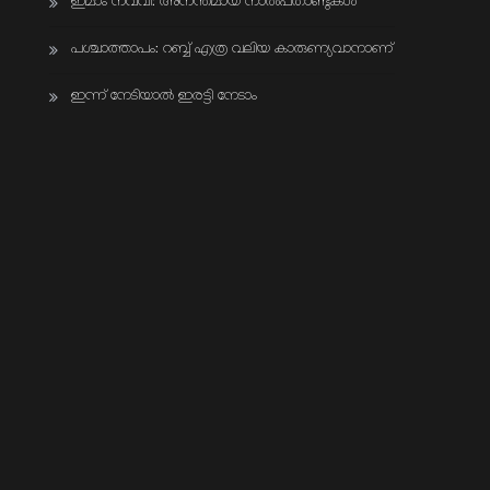
ഇമാം നവവി: അനന്തമായ നാൽപതാണ്ടുകൾ
പശ്ചാത്താപം: റബ്ബ് എത്ര വലിയ കാരുണ്യവാനാണ്
ഇന്ന് നേടിയാൽ ഇരട്ടി നേടാം