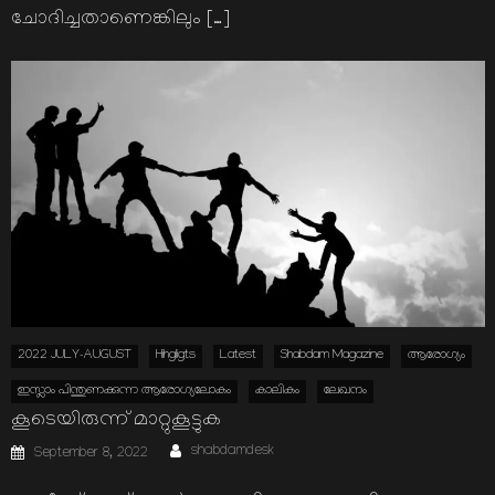
ചോദിച്ചതാണെങ്കിലും […]
2022 JULY-AUGUST
Hihgligts
Latest
Shabdam Magazine
ആരോഗ്യം
ഇസ്ലാം പിന്തുണക്കുന്ന ആരോഗ്യലോകം
കാലികം
ലേഖനം
കൂടെയിരുന്ന് മാറ്റുകൂട്ടുക
Author
Posted
shabdamdesk
September 8, 2022
on