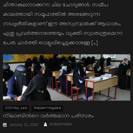
ചിന്താകുലനാക്കുന്ന ചില ചോദ്യങ്ങള്‍. സമീപ
കാലത്തായി സമൂഹത്തില്‍ അരങ്ങേറുന്ന
നടപ്പുരീതികളാണ് ഈ അസ്വസ്ഥതക്ക് ആധാരം.
ഏതു പ്രവര്‍ത്തനത്തെയും വ്യക്തി സ്വാതന്ത്രമെന്ന
പേരു ചാര്‍ത്തി വെളുപ്പിച്ചെടുക്കാനുള്ള […]
2019 May-June
Shabdam Magazine
നിഖാബിന്‍റെ വര്‍ത്തമാന പരിസരം
Author
Posted
shabdamdesk
January 10, 2020
on