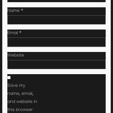
Name
*
Email
*
Website
Save my
name, email,
and website in
this browser