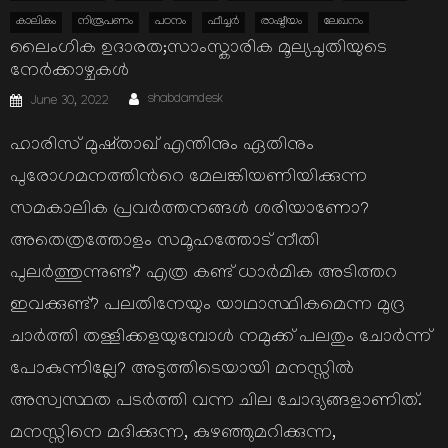
കാലികം
നിരൂപണം
പഠനം
ഫീച്ചര്‍
രാഷ്ടീയം
ലേഖനം
ലൈംഗിക ഉദാരത;സാംസ്കാരിക മൂല്യചുതിയുടെ
നേര്‍ക്കാഴ്ചകള്‍
Author
Posted
shabdamdesk
June 30, 2022
on
ഹാരിസ് മുഷ്താഖ് എന്തിനും ഏതിനും
പുരോഗമനത്തിന്‍റെ മേലങ്കിയണിയിക്കുന്ന
സമകാലിക പ്രവര്‍ത്തനങ്ങള്‍ ശരിയാണോ?
അതെത്രത്തോളം സമൂഹത്തോട് നീതി
പുലര്‍ത്തുന്നുണ്ട്? എത്ര കണ്ട് ധാര്‍മിക അടിത്തറ
ഇവക്കുണ്ട്? പലതിനേയും യാഥാസ്ഥികമെന്ന മുദ്ര
ചാര്‍ത്തി തള്ളിക്കളയുമ്പോള്‍ നമുക്ക് പലതും ചോര്‍ന്ന്
പോകുന്നില്ലേ? അടുത്തിടെയായി മനസ്സില്‍
അസ്വസ്ഥത പടര്‍ത്തി വന്ന ചില ചോദ്യങ്ങളാണിത്.
മനസ്സിനെ മദിക്കുന്ന, കുഴഞ്ഞുമറിക്കുന്ന,