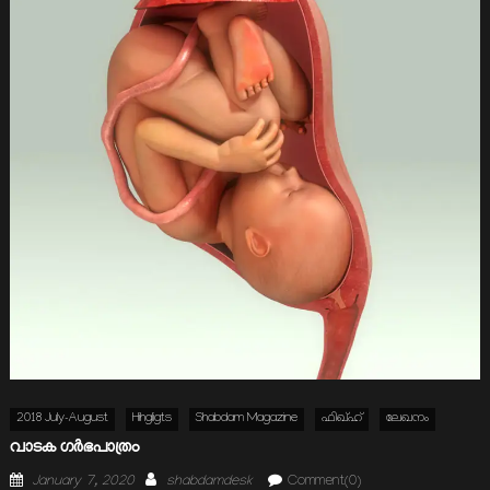
2018 July-August
Hihgligts
Shabdam Magazine
ഫിഖ്ഹ്
ലേഖനം
വാടക ഗര്‍ഭപാത്രം
Posted
Author
January 7, 2020
shabdamdesk
Comment(0)