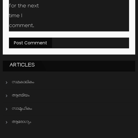
for the next
time I
comment.
ARTICLES
സമകാലികം
ആത്മിയം
സാമൂഹികം
ആരോഗ്യം