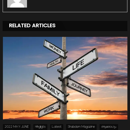
RELATED ARTICLES
2022 MAY-JUNE
Hihgligts
Latest
Shabdam Magazine
ആരോഗ്യം