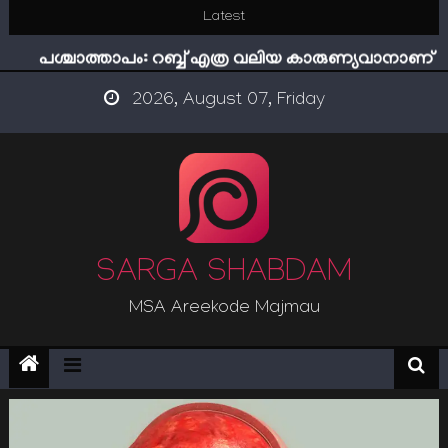
Skip
Latest
ഇമാം നവവി: അനന്തമായ നാൽപതാണ്ടുകൾ
to
പശ്ചാത്താപം: റബ്ബ് എത്ര വലിയ കാരുണ്യവാനാണ്
content
ഇന്ന് നേടിയാൽ ഇരട്ടി നേടാം
2026, August 07, Friday
“ട്രംപ് 2.0” അധികാരത്തിന്‍റെ നിഴലിലെ എപ്സ്റ്റീന്‍
രഹസ്യങ്ങള്‍
സൂക്ഷിക്കുക! കുറ്റകൃത്യങ്ങളാണിന്ന് ട്രെന്‍ഡ്
ഇമാം നവവി: അനന്തമായ നാൽപതാണ്ടുകൾ
SARGA SHABDAM
MSA Areekode Majmau