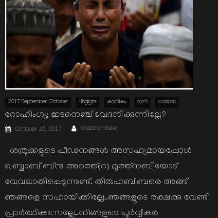
2017 September-October
Hihgligts
കാലികം
ദ്വനി
വായന
റോഹിംഗ്യ; ഇടനെഞ്ച് വേദനിക്കുന്നില്ലേ?
Author
Posted
shabdamdesk
October 25, 2017
on
ശത്രുക്കളുടെ പീഢനങ്ങള്‍ അസഹ്യമായപ്പോള്‍
ഖബ്ബാബ് ബ്നു അറത്ത്(റ) മുത്ത്നബിയോട്
വേവലാതിപ്പെടുന്നുണ്ട്. തിരുഹബീബരെ അങ്ങ്
ഞങ്ങളെ സഹായിക്കില്ലേ..ഞങ്ങളുടെ രക്ഷക്കു വേണ്ടി
പ്രാര്‍ത്ഥിക്കുന്നല്ലേ…നിങ്ങളുടെ പൂര്‍വ്വീകര്‍