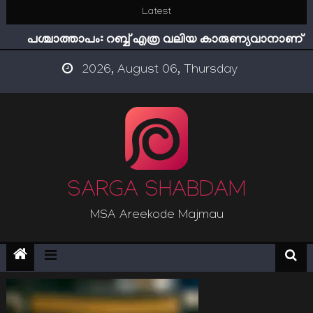
Skip
Latest
ഇമാം നവവി: അനന്തമായ നാൽപതാണ്ടുകൾ
to
പശ്ചാത്താപം: റബ്ബ് എത്ര വലിയ കാരുണ്യവാനാണ്
content
ഇന്ന് നേടിയാൽ ഇരട്ടി നേടാം
2026, August 06, Thursday
“ട്രംപ് 2.0” അധികാരത്തിന്‍റെ നിഴലിലെ എപ്സ്റ്റീന്‍
രഹസ്യങ്ങള്‍
സൂക്ഷിക്കുക! കുറ്റകൃത്യങ്ങളാണിന്ന് ട്രെന്‍ഡ്
ഇമാം നവവി: അനന്തമായ നാൽപതാണ്ടുകൾ
SARGA SHABDAM
MSA Areekode Majmau