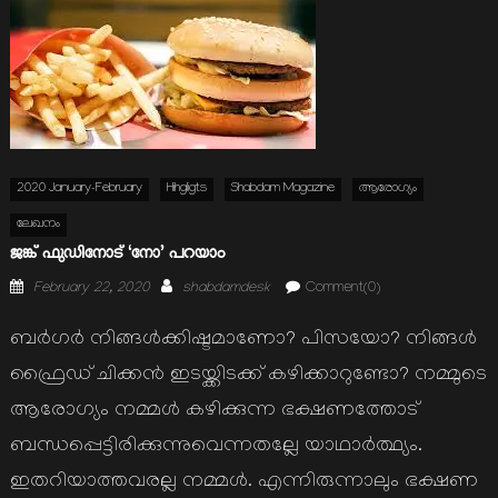
2020 January-February
Hihgligts
Shabdam Magazine
ആരോഗ്യം
ലേഖനം
ജങ്ക് ഫുഡിനോട് ‘നോ’ പറയാം
Posted
Author
February 22, 2020
shabdamdesk
Comment(0)
on
ബര്‍ഗര്‍ നിങ്ങള്‍ക്കിഷ്ടമാണോ? പിസയോ? നിങ്ങള്‍
ഫ്രൈഡ് ചിക്കന്‍ ഇടയ്ക്കിടക്ക് കഴിക്കാറുണ്ടോ? നമ്മുടെ
ആരോഗ്യം നമ്മള്‍ കഴിക്കുന്ന ഭക്ഷണത്തോട്
ബന്ധപ്പെട്ടിരിക്കുന്നുവെന്നതല്ലേ യാഥാര്‍ത്ഥ്യം.
ഇതറിയാത്തവരല്ല നമ്മള്‍. എന്നിരുന്നാലും ഭക്ഷണ