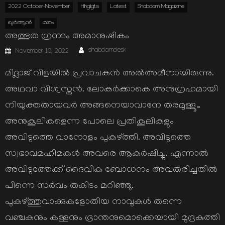
2022 October-November
Hihgligts
Latest
Shabdam Magazine
ഖുര്‍ആന്‍
മതം
അത്ഭുത ഗ്രന്ഥം അമാനുഷികം
Author
Posted
shabdamdesk
November 10, 2022
on
മിദ്ലാജ് വിളയില്‍ പ്രവാചകന്‍ അല്‍അമീനായിരുന്നു.
അഥവാ വിശ്വസ്തന്‍. ലോകര്‍ക്കാകെ അനുഗ്രഹമായി
നിയുക്തതായവര്‍ അങ്ങനെയാവാനേ തരമുള്ളൂ…
അനുകൂലികളെന്ന പോലെ പ്രതികൂലികളും
അവിടുത്തെ വാനോളം പുകഴ്ത്തി. അവിടുത്തെ
സ്വഭാവമഹിമകള്‍ അവരെ ആകര്‍ഷിച്ചു. എന്നാല്‍
അവിടുത്തേക്ക് ദൈവിക ബോധനം അവതരിച്ചതില്‍
പിന്നെ സര്‍വം തകിടം മറിഞ്ഞു.
പുകഴ്ത്തുവാക്കുകളോതിയ നാവുകള്‍ തന്നെ
വഞ്ചകനും കള്ളനും ഭ്രാന്തനുമൊക്കെയായി മുദ്രകുത്തി