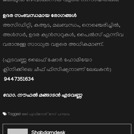
ജങ്ക്ഫുഡ് ഒഴിവാക്കുന്നത് വളരെ നന്നായിരിക്കും.
ഉദര സംബന്ധമായ രോഗങ്ങള്‍
അസിഡിറ്റി, കആട, മലബന്ധം, നെഞ്ചെരിച്ചില്‍,
അള്‍സര്‍, ഉദര ക്യന്‍സറുകള്‍, പൈല്‍സ് എന്നിവ
വരാനുള്ള സാധ്യത വളരെ അധികമാണ്.
(എടവണ്ണ ലൈഫ് ഷോര്‍ ഹോമിയോ
ക്ലിനിക്കിലെ ചീഫ് ഫിസിഷ്യനാണ് ലേഖകന്‍)
9447351634
ഡോ. നൗഫല്‍ മങ്ങാടന്‍ എടവണ്ണ
Tagged
ജങ്ക് ഫുഡിനോട് 'നോ' പറയാം
Shabdamdesk