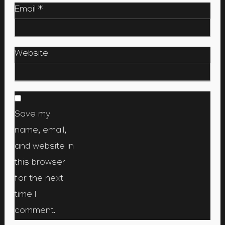
Email
*
Website
Save my
name, email,
and website in
this browser
for the next
time I
comment.