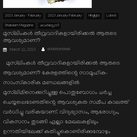
2023 January - February
2023 January-February
Hihgligts
Latest
Shabdam Magazine
കവര്‍സ്റ്റോറി
മുസ്‌ലിംകള്‍ തീവ്രവാദികളായിരിക്കല്‍ ആരുടെ
ആവശ്യമാണ്?
Author
Posted
shabdamdesk
March 12, 2023
on
മുസ്‌ലിംകള്‍ തീവ്രവാദികളായിരിക്കല്‍ ആരുടെ
ആവശ്യമാണ്? കേരളത്തിന്റെ സാമൂഹിക-
സാംസ്‌കാരിക മണ്ഡലങ്ങളില്‍
മുസ്‌ലിമിനെക്കുറിച്ചുള്ള പൊതുബോധം ചര്‍ച്ച
ചെയ്യപ്പെടേണ്ടതിന്റെ ആവശ്യകത സമീപ കാലത്ത്
വര്‍ധിച്ചു വരികയാണ്. വിദ്യഭ്യാസം, ആരോഗ്യം,
വികസനം തുടങ്ങി എല്ലാ മേഖലകളിലും
ഉന്നതിയിലേക്ക് കുതിച്ചുകൊണ്ടിരിക്കുമ്പോഴും