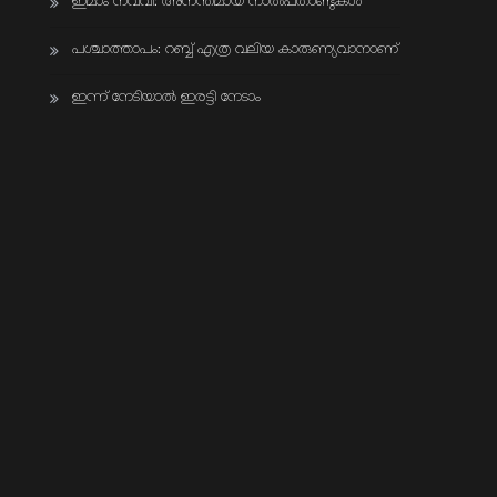
ഇമാം നവവി: അനന്തമായ നാൽപതാണ്ടുകൾ
പശ്ചാത്താപം: റബ്ബ് എത്ര വലിയ കാരുണ്യവാനാണ്
ഇന്ന് നേടിയാൽ ഇരട്ടി നേടാം