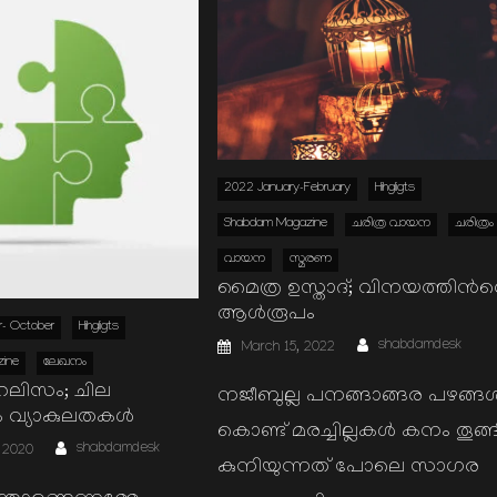
2022 January-February
Hihgligts
Shabdam Magazine
ചരിത്ര വായന
ചരിത്രം
വായന
സ്മരണ
മൈത്ര ഉസ്താദ്; വിനയത്തിന്‍റ
ആള്‍രൂപം
- October
Hihgligts
Author
Posted
shabdamdesk
March 15, 2022
on
ine
ലേഖനം
ലിസം; ചില
നജീബുല്ല പനങ്ങാങ്ങര പഴങ്ങള്
ക വ്യാകുലതകള്‍
കൊണ്ട് മരച്ചില്ലകള്‍ കനം തൂങ്ങ
Author
shabdamdesk
 2020
കുനിയുന്നത് പോലെ സാഗര