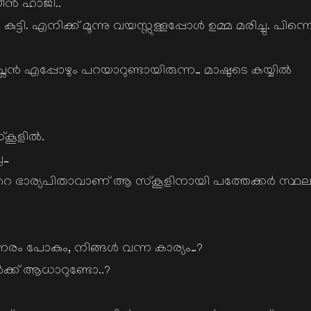
ന്‍ ഹാജി..
ടി. എനിക്ക് മൂന്നു വയസ്സുള്ളപ്പോള്‍ ഉമ്മ മരിച്ചു. പിന്ന
‍ എപ്പോഴും പറയാറുണ്ടായിരുന്ന… മാഷുടെ കയ്യില്‍
ൂളില്‍.
േ…
െ ഭാര്യപിതാവാണ് ആ സ്കൂളിനായി പത്തേക്കര്‍ സ്ഥല
േരം പോകും, നിങ്ങള്‍ വന്ന കാര്യം…?
‍ക്ക് ആധാറുണ്ടോ..?