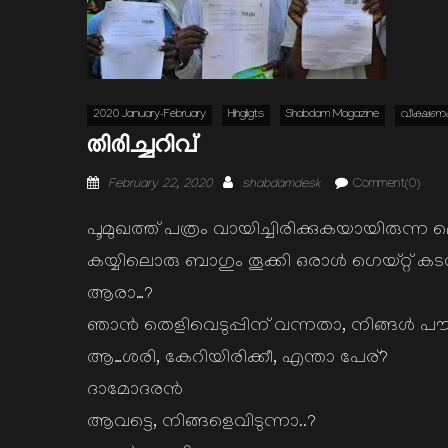
2020 January-February
Hihgligts
Shabdam Magazine
വീക്ഷണ
തിരിച്ചറിവ്
Posted
Author
February 22, 2020
shabdamdesk
Comment(0)
on
പൂമുഖത്ത് പത്രം വായിച്ചിരിക്കുകയായിരുന്ന മ
കയ്യിലൊരു ബാഗും തൂക്കി ഒരാള്‍ ഗെയ്റ്റ് കടന്
ആരാ…?
ഞാന്‍ തെളിവെടുപ്പിന് വന്നതാ, നിങ്ങള്‍ 
ആ…ശരി, കേറിയിരിക്കീ, എന്താ പേര്?
ദാമോദരന്‍
ആവട്ടെ, നിങ്ങളെവിടുന്നാ..?