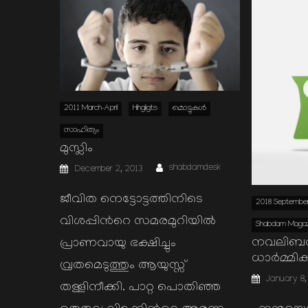
2011 March-April
Hihgligts
മൊട്ടുകള്‍
സാഹിത്യം
മുസ്ലിം
Author
Posted
shabdamdesk
December 2, 2013
on
ജീവിത നെട്ടോട്ടത്തിനിടെ
2018 September
വിശപ്പിന്‍റെ സമരമുറിയില്‍
Shabdam Magaz
നവലിബറ
പ്രാണവായു ഭക്ഷിച്ചും
ധാര്‍മ്മി
വ്രതമെടുത്തും ആയുസ്സ്
Posted
January 8,
on
തള്ളിനീക്കി. പാറ്റ പൊതിഞ്ഞ