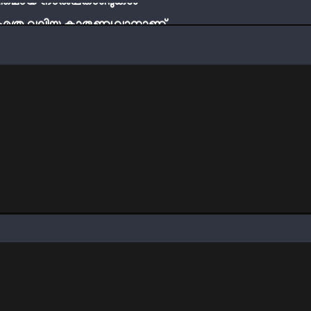
ബ് എത്ര വലിയ കാരുണ്യവാനാണ്
്ടി നേടാം
ത്തിന്‍റെ നിഴലിലെ എപ്സ്റ്റീന്‍ രഹസ്യങ്ങള്‍
ത്യങ്ങളാണിന്ന് ട്രെന്‍ഡ്
്തമായ നാൽപതാണ്ടുകൾ