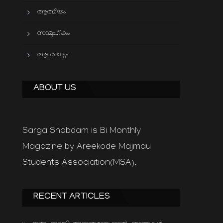
ആത്മിയം
സാമൂഹികം
ആരോഗ്യം
ABOUT US
Sarga Shabdam is Bi Monthly
Magazine by Areekode Majmau
Students Association(MSA).
RECENT ARTICLES