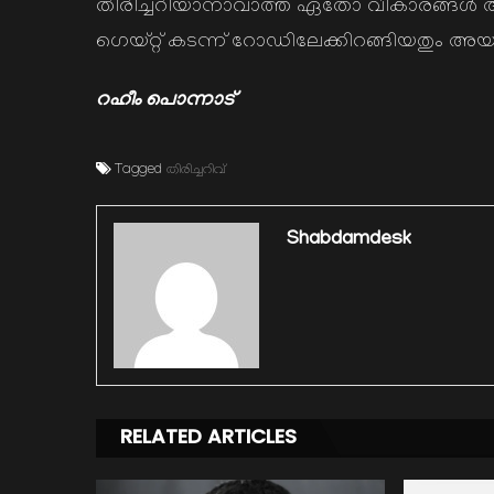
തിരിച്ചറിയാനാവാത്ത ഏതോ വികാരങ്ങള്‍ അ
ഗെയ്റ്റ് കടന്ന് റോഡിലേക്കിറങ്ങിയതും അയാ
റഹീം പൊന്നാട്
Tagged
തിരിച്ചറിവ്
Shabdamdesk
RELATED ARTICLES