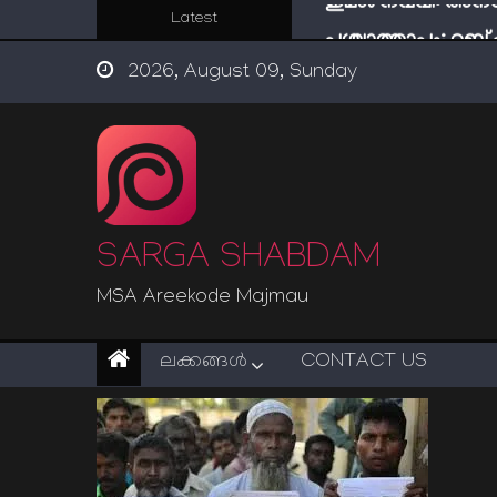
Skip
Latest
പശ്ചാത്താപം: റബ്
to
ഇന്ന് നേടിയാൽ ഇരട
2026, August 09, Sunday
content
“ട്രംപ് 2.0” അധികാര
സൂക്ഷിക്കുക! കുറ്റകൃ
ഇമാം നവവി: അനന
SARGA SHABDAM
MSA Areekode Majmau
ലക്കങ്ങള്‍
CONTACT US