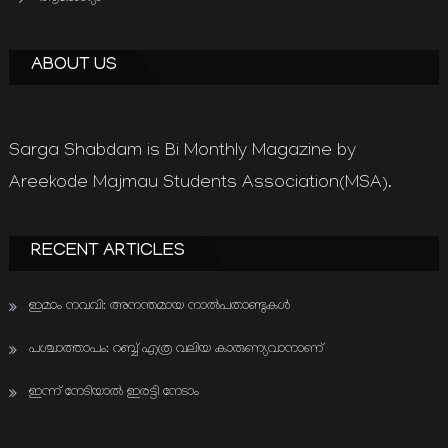
ABOUT US
Sarga Shabdam is Bi Monthly Magazine by
Areekode Majmau Students Association(MSA).
RECENT ARTICLES
ഇമാം നവവി: അനന്തമായ നാൽപതാണ്ടുകൾ
പശ്ചാത്താപം: റബ്ബ് എത്ര വലിയ കാരുണ്യവാനാണ്
ഇന്ന് നേടിയാൽ ഇരട്ടി നേടാം