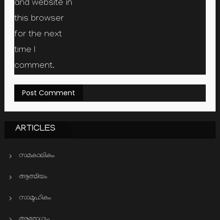
and website in
this browser
for the next
time I
comment.
ARTICLES
സമകാലികം
ആത്മിയം
സാമൂഹികം
ആരോഗ്യം