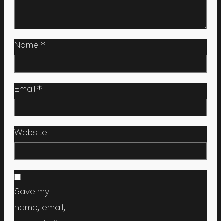
Name
*
Email
*
Website
Save my
name, email,