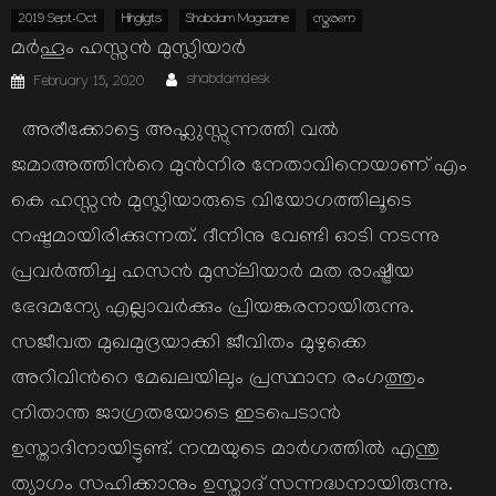
2019 Sept-Oct
Hihgligts
Shabdam Magazine
സ്മരണ
മര്‍ഹൂം ഹസ്സന്‍ മുസ്ലിയാര്‍
Author
Posted
shabdamdesk
February 15, 2020
on
അരീക്കോട്ടെ അഹ്ലുസ്സുന്നത്തി വല്‍
ജമാഅത്തിന്‍റെ മുന്‍നിര നേതാവിനെയാണ് എം
കെ ഹസ്സന്‍ മുസ്ലിയാരുടെ വിയോഗത്തിലൂടെ
നഷ്ടമായിരിക്കുന്നത്. ദീനിനു വേണ്ടി ഓടി നടന്നു
പ്രവര്‍ത്തിച്ച ഹസന്‍ മുസ്‌ലിയാര്‍ മത രാഷ്ട്രീയ
ഭേദമന്യേ എല്ലാവര്‍ക്കും പ്രിയങ്കരനായിരുന്നു.
സജീവത മുഖമുദ്രയാക്കി ജീവിതം മുഴുക്കെ
അറിവിന്‍റെ മേഖലയിലും പ്രസ്ഥാന രംഗത്തും
നിതാന്ത ജാഗ്രതയോടെ ഇടപെടാന്‍
ഉസ്താദിനായിട്ടുണ്ട്. നന്മയുടെ മാര്‍ഗത്തില്‍ എന്തു
ത്യാഗം സഹിക്കാനും ഉസ്താദ് സന്നദ്ധനായിരുന്നു.