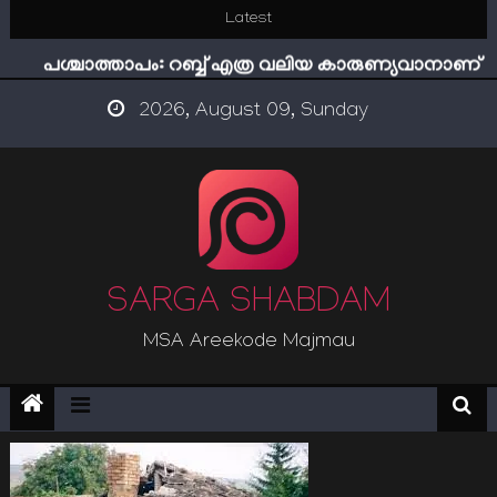
Skip
Latest
ഇമാം നവവി: അനന്തമായ നാൽപതാണ്ടുകൾ
to
പശ്ചാത്താപം: റബ്ബ് എത്ര വലിയ കാരുണ്യവാനാണ്
content
ഇന്ന് നേടിയാൽ ഇരട്ടി നേടാം
2026, August 09, Sunday
“ട്രംപ് 2.0” അധികാരത്തിന്‍റെ നിഴലിലെ എപ്സ്റ്റീന്‍
രഹസ്യങ്ങള്‍
സൂക്ഷിക്കുക! കുറ്റകൃത്യങ്ങളാണിന്ന് ട്രെന്‍ഡ്
ഇമാം നവവി: അനന്തമായ നാൽപതാണ്ടുകൾ
SARGA SHABDAM
MSA Areekode Majmau