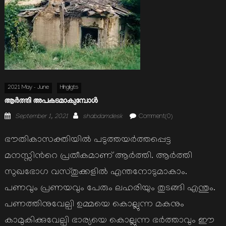
2021 May - June
Hihgligts
ആര്‍ത്തി അപകടമാകുമ്പോള്‍
Posted
Author
September 1, 2021
shabdamdesk
Comment(0)
on
ഭൗതികാസക്തിയില്‍ പടുത്തയര്‍ത്തപ്പെട്ട
മനസ്സിന്‍റെ പ്രതീകമാണ് ആര്‍ത്തി. ആര്‍ത്തി
സുഖഭോഗ വസ്തുക്കളില്‍ എന്തനോടുമാകാം.
പണവും പ്രണയവും പേരും ലഹരിയും തുടങ്ങി എന്തും.
പണത്തിനുവേല്പി ഉമ്മയെ കൊല്ലുന്ന മകനും
കാമുകിക്കുവേല്പി ഭാര്യയെ കൊല്ലുന്ന ഭര്‍ത്താവും ഈ