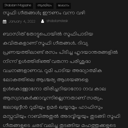
Shabdam Magazine
ആത്മിയം
ലേഖനം
സൂഫി ഗീതങ്ങള്‍; ഈണം വന്ന വഴി
Author
Posted
shabdamdesk
January 4, 2022
on
ബാസിത് തോട്ടുപൊയില്‍ സൂഫിപാടിയ
കവിതകളാണ് സൂഫി ഗീതങ്ങള്‍. ദിവ്യ
പ്രണയത്തിലാണ്ട് രസം പിടിച്ച ഹൃദയാന്തരങ്ങളില്‍
നിന്ന് ഉള്‍ത്തിരിഞ്ഞ് വരുന്ന പരിശുദ്ധ
വചനങ്ങളാണവ. റൂമി പാടിയ അദ്ധ്യാത്മിക
ലോകത്തിലെ ആശ്ചര്യ ആശയങ്ങളെ
ഉള്‍കൊള്ളാനോ തിരിച്ചറിയാനോ നവ കാല
ആസ്വാദകര്‍ക്കാവുന്നില്ലെന്നതാണ് സത്യം.
ജലാലുദ്ദീന്‍ റൂമിയും ഉമര്‍ ഖയ്യാമും ഹാഫിസും
മസ്നവിയും റാബിഅതുല്‍ അദവ്വിയ്യയും തുടങ്ങി സൂഫി
ഗീതങ്ങളുടെ ചരട് വലിച്ചു തുടങ്ങിയ മഹത്തുക്കളുടെ