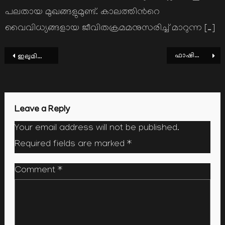
പലതായ മുഖങ്ങളുമുണ്ട്. കാലത്തിന്‍റെ
വൈവിധ്യങ്ങളായ ജീവിതക്രമമനുസരിച്ച് മാറുന്ന […]
Post
ഫാഷിസം ലക്ഷ്യദീപില്‍ നങ്കൂരമിടുമ്പോള്‍
ഇലുമിനാത്ത അതിജീവിനത്തിന്‍റെ ആവിഷ്ക്കാരം
navigation
Leave a Reply
Your email address will not be published.
Required fields are marked
*
Comment
*