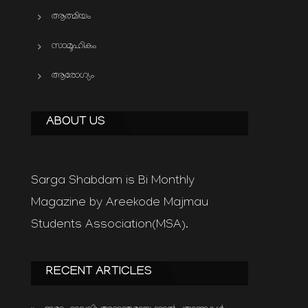
ആത്മിയം
സാമൂഹികം
ആരോഗ്യം
ABOUT US
Sarga Shabdam is Bi Monthly
Magazine by Areekode Majmau
Students Association(MSA).
RECENT ARTICLES