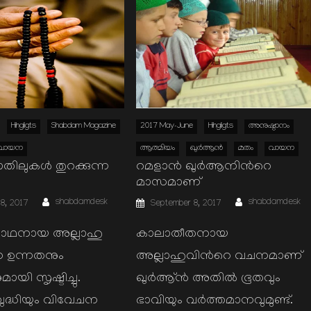
Hihgligts
Shabdam Magazine
2017 May-June
Hihgligts
അനുഷ്ഠാനം
വായന
ആത്മിയം
ഖുര്‍ആന്‍
മതം
വായന
ിലുകള്‍ തുറക്കുന്ന
റമളാന്‍ ഖുർആനിന്‍റെ
മാസമാണ്
Author
Author
Posted
shabdamdesk
shabdamdesk
8, 2017
September 8, 2017
on
 നാഥനായ അല്ലാഹു
കാലാതീതനായ
 ഉന്നതനും
അല്ലാഹുവിന്‍റെ വചനമാണ്
മായി സൃഷ്ടിച്ചു.
ഖുര്‍ആ്ന്‍ അതില്‍ ഭൂതവും
ദ്ധിയും വിവേചന
ഭാവിയും വര്‍ത്തമാനവുമുണ്ട്.