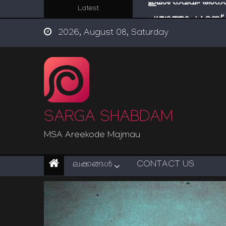
Skip
Latest
പശ്ചാത്താപം: റബ്
to
ഇന്ന് നേടിയാൽ ഇരട
2026, August 08, Saturday
content
“ട്രംപ് 2.0” അധികാര
സൂക്ഷിക്കുക! കുറ്റകൃ
ഇമാം നവവി: അനന
SARGA SHABDAM
MSA Areekode Majmau
ലക്കങ്ങള്‍
CONTACT US