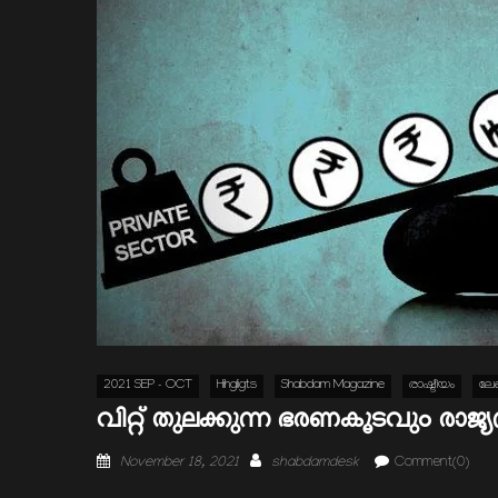
2021 SEP - OCT
Hihgligts
Shabdam Magazine
രാഷ്ടീയം
ലേ
വിറ്റ് തുലക്കുന്ന ഭരണകൂടവും രാജ്യ
Posted
Author
November 18, 2021
shabdamdesk
Comment(0)
on