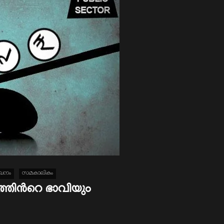
ഖനം
സമകാലികം
ത്തിന്‍റെ ഭാവിയും