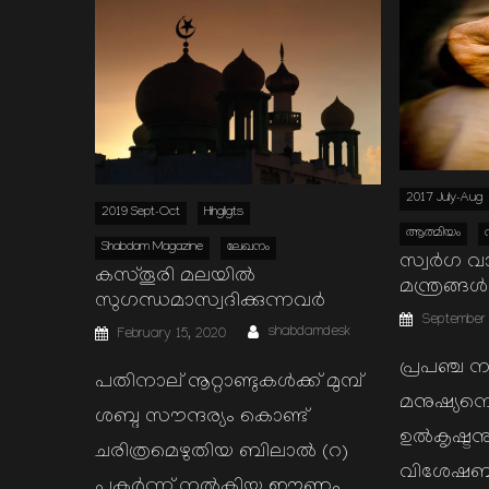
2017 July-Aug
2019 Sept-Oct
Hihgligts
ആത്മിയം
Shabdam Magazine
ലേഖനം
സ്വർഗ വാത
കസ്തൂരി മലയില്‍
മന്ത്രങ്ങള്‍
സുഗന്ധമാസ്വദിക്കുന്നവര്‍
Posted
September 
Author
on
Posted
shabdamdesk
February 15, 2020
on
പ്രപഞ്ച
പതിനാല് നൂറ്റാണ്ടുകള്‍ക്ക് മുമ്പ്
മനുഷ്യനെ
ശബ്ദ സൗന്ദര്യം കൊണ്ട്
ഉല്‍കൃഷ്ടനു
ചരിത്രമെഴുതിയ ബിലാല്‍ (റ)
വിശേഷബു
പകര്‍ന്ന് നല്‍കിയ ഈണം