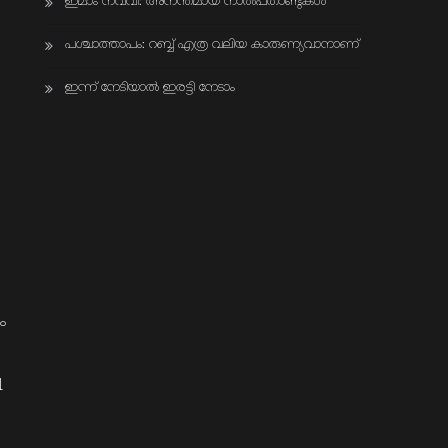
ഇമാം നവവി: അനന്തമായ നാൽപതാണ്ടുകൾ
പശ്ചാത്താപം: റബ്ബ് എത്ര വലിയ കാരുണ്യവാനാണ്
ഇന്ന് നേടിയാൽ ഇരട്ടി നേടാം
ം
1