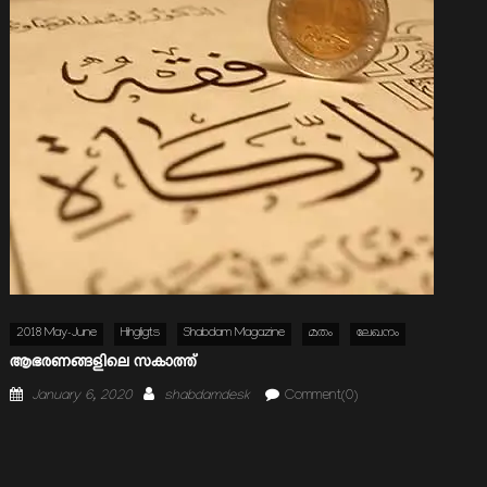
2018 May-June
Hihgligts
Shabdam Magazine
മതം
ലേഖനം
ആഭരണങ്ങളിലെ സകാത്ത്
Posted
Author
January 6, 2020
shabdamdesk
Comment(0)
on