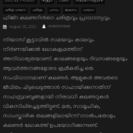
2022 JULY-AUGUST
Hihgligts
Latest
Shabdam Magazine
ചരിത്ര വായന
ചരിത്രം
പഠനം
ലേഖനം
വായന
ഹിജ്റ കലണ്ടറിന്‍റെ ചരിത്രവും പ്രാധാന്യവും
Author
Posted
shabdamdesk
August 25, 2022
on
നിയാസ് കൂട്ടാവില്‍ സമയവും കാലവും
നിര്‍ണയിക്കല്‍ ലോകക്രമത്തിന്
അനിവാര്യതയാണ്. കാലങ്ങളെയും ദിവസങ്ങളെയും
ആവര്‍ത്തനങ്ങളോടെ ക്രമീകരിച്ച ഒരു
സംവിധാനമാണ് കലണ്ടര്‍. ആളുകള്‍ അവരുടെ
ജീവിതം ചിട്ടപ്പെടുത്താന്‍ സഹായിക്കുന്നതിന്
സഹസ്രാബ്ദങ്ങളായി നിരവധി കലണ്ടറുകള്‍
വികസിപ്പിച്ചെടുത്തിട്ടുണ്ട്. മത, സാമൂഹിക,
സാംസ്കാരിക തലങ്ങളിലായിന്ന് നാല്‍പതോളം
കലണ്ടര്‍ ലോകത്ത് ഉപയോഗിക്കുന്നുണ്ട്.