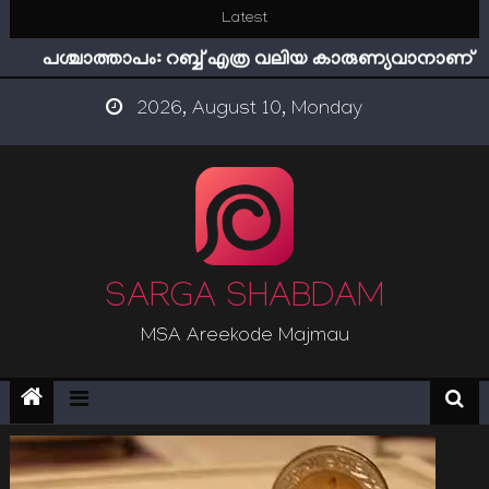
Skip
Latest
ഇമാം നവവി: അനന്തമായ നാൽപതാണ്ടുകൾ
to
പശ്ചാത്താപം: റബ്ബ് എത്ര വലിയ കാരുണ്യവാനാണ്
content
ഇന്ന് നേടിയാൽ ഇരട്ടി നേടാം
2026, August 10, Monday
“ട്രംപ് 2.0” അധികാരത്തിന്‍റെ നിഴലിലെ എപ്സ്റ്റീന്‍
രഹസ്യങ്ങള്‍
സൂക്ഷിക്കുക! കുറ്റകൃത്യങ്ങളാണിന്ന് ട്രെന്‍ഡ്
ഇമാം നവവി: അനന്തമായ നാൽപതാണ്ടുകൾ
SARGA SHABDAM
MSA Areekode Majmau