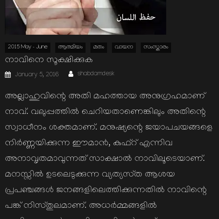
2015 May - June
ആത്മിയം
മതം
വായന
സംസ്കാരം
നാവിനെ സൂക്ഷിക്കുക
Author
Posted
shabdamdesk
January 5, 2016
on
അല്ലാഹുവിന്റെ അതി മഹത്തായ അനുഗ്രഹമാണ്‌
നാവ്‌. വലുപ്പത്തില്‍ ചെറിയതാണെങ്കിലും അതിന്റെ
സ്വാധീനം ശക്തമാണ്‌. മനുഷ്യന്റെ ജയാപചയങ്ങളെ
നിര്‍ണ്ണയിക്കുന്ന ഈമാന്‍, കുഫ്‌റ്‌ എന്നിവ
അനാവൃതമാവുന്നത്‌ സാക്ഷാല്‍ നാവിലൂടെയാണ്‌.
മനസ്സില്‍ ഉടലെടുക്കുന്ന വ്യത്യസ്‌ത ആശയ
പ്രപഞ്ചങ്ങള്‍ ജനങ്ങളിലെത്തിക്കുന്നതില്‍ നാവിന്റെ
പങ്ക്‌ നിസ്‌തുലമാണ്‌. അധര്‍മ്മങ്ങളില്‍