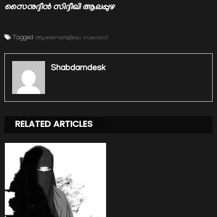
സൈനുദ്ദീന്‍ സിദ്ദീഖി ആലപ്പുഴ
Tagged
ആഭരണങ്ങളിലെ സകാത്ത്
Shabdamdesk
RELATED ARTICLES