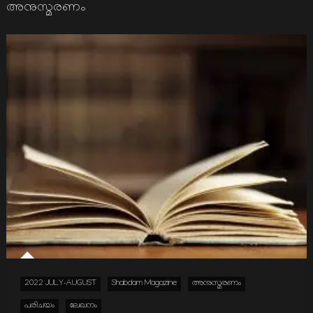
അനുസ്മരണം
2022 JULY-AUGUST
Shabdam Magazine
അനുസ്മരണം
പരിചയം
ലേഖനം