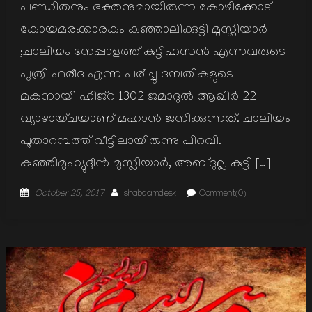
പണ്ഡിതനും ഭക്തനുമായിരുന്ന കോഴിക്കോട്
കോയമരക്കാരകം കുഞ്ഞാലിക്കുട്ടി മുസ്ലിയാര്‍
;ചാലിയം നേപ്പാളത്ത് കുട്ടിഹസന്‍ എന്നവരുടെ
പുത്രി ഫരീദ എന്ന പരീച്ചു ദമ്പതികളുടെ
മകനായി ഹിജ്റ 1302 ജമാദുല്‍ ആഖിര്‍ 22
വ്യാഴായ്ചയാണ് മഹാന്‍ ജനിക്കുന്നത്. ചാലിയം
പൂതാറമ്പത്ത് വീട്ടിലായിരുന്നു പിറവി.
കുഞ്ഞിമുഹ്യുദ്ദീന്‍ മുസ്ലിയാര്‍, അബ്ദുല്ല കുട്ടി […]
Posted
Author
October 25, 2017
shabdamdesk
Comment(0)
on