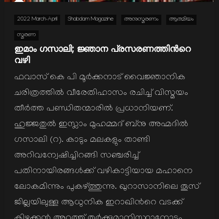
2022 March-April
Shabdam Magazine
അനുസ്മരണം
ആത്മിയം
സ്മരണ
ഇമാം ഗസാലി; ജ്ഞാന പ്രസരണത്തിന്‍റെ
വഴി
ഫവാസ് കെ പി മൂര്‍ക്കനാട് വൈജ്ഞാനിക
ചരിത്രത്തില്‍ വീരേതിഹാസം രചിച്ച് വിസ്മയം
തീര്‍ത്ത പണ്ഡിതന്മാരില്‍ പ്രധാനിയണ്.
ഹുജ്ജതുല്‍ ഇസ്ലാം മുഹമ്മദ് ബ്നു അഹ്മദില്‍
ഗസാലി (റ). കാടും മലകളും താണ്ടി
അറിവന്വേഷിച്ചിറങ്ങി സഞ്ചരിച്ച്
പതിനായിരങ്ങള്‍ക്ക് വഴികാട്ടിയായ മഹാനെ
ലോകമിന്നും പുകഴ്ത്തുന്നു. ഖുറാസാനിലെ തൂസ്
ജില്ലയിലുള്ള ആധുനിക ഇറാഖിന്‍റെ വടക്ക്
കിഴക്കന്‍ അറ്റത്ത് തുര്‍ക്കുമാനിസ്ഥാനോടും