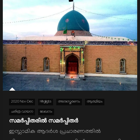
2020 Nov-Dec
Hihgligts
അനുസ്മരണം
ആത്മിയം
ചരിത്ര വായന
ലേഖനം
സമര്‍പ്പിതരില്‍ സമര്‍പ്പിതര്‍
ഇസ്ലാമിക ആദര്‍ശ പ്രചാരണത്തില്‍