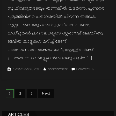
വലിയുള്ളാഹിയെ പോലുള്ള ഔലിയാക്കളുടേയും
സൂഫിവര്യരുടേയും തണലില്‍ വളര്‍ന്ന, പുന്നാര
പൂമുത്തിന്‍റെ പരമ്പരയില്‍ പിറന്ന തങ്ങള്‍.
എല്ലാം കൊണ്ടും അനുഗ്രഹീതര്‍. പക്ഷേ,
ഇനിമുതല്‍ ഇന്നലകളുടെ സ്മരണളിലേക്ക് ആ
ജീവിത താളുകള്‍ മറിച്ചിടേണ്ടി
വരുമെന്നതോര്‍ക്കുമ്പോള്‍, ആശ്രിതര്‍ക്ക്
പ്രാര്‍ത്ഥനാ വചസ്സുകള്‍കൊണ്ടു കുളിര്‍ […]
Posted
Author
September 8, 2017
shabdamdesk
Comment(0)
on
Posts
1
2
3
Next
pagination
ARTICLES