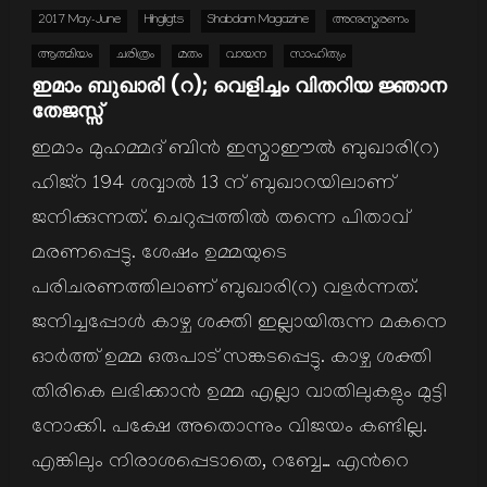
2017 May-June
Hihgligts
Shabdam Magazine
അനുസ്മരണം
ആത്മിയം
ചരിത്രം
മതം
വായന
സാഹിത്യം
ഇമാം ബുഖാരി (റ); വെളിച്ചം വിതറിയ ജ്ഞാന
തേജസ്സ്
ഇമാം മുഹമ്മദ് ബിന്‍ ഇസ്മാഈല്‍ ബുഖാരി(റ)
ഹിജ്റ 194 ശവ്വാല്‍ 13 ന് ബുഖാറയിലാണ്
ജനിക്കുന്നത്. ചെറുപ്പത്തില്‍ തന്നെ പിതാവ്
മരണപ്പെട്ടു. ശേഷം ഉമ്മയുടെ
പരിചരണത്തിലാണ് ബുഖാരി(റ) വളര്‍ന്നത്.
ജനിച്ചപ്പോള്‍ കാഴ്ച ശക്തി ഇല്ലായിരുന്ന മകനെ
ഓര്‍ത്ത് ഉമ്മ ഒരുപാട് സങ്കടപ്പെട്ടു. കാഴ്ച ശക്തി
തിരികെ ലഭിക്കാന്‍ ഉമ്മ എല്ലാ വാതിലുകളും മുട്ടി
നോക്കി. പക്ഷേ അതൊന്നും വിജയം കണ്ടില്ല.
എങ്കിലും നിരാശപ്പെടാതെ, റബ്ബേ… എന്‍റെ