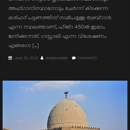
അഫ്ഗാനിസ്ഥാനോടും ചേര്‍ന്ന് കിടക്കുന്ന
മശ്ഹദ് പട്ടണത്തിന് സമീപമുള്ള ത്വബ്റാന്‍
എന്ന സ്ഥലത്താണ്, ഹിജ്റ 450ല്‍ ഇമാം
ജനിക്കുന്നത്. ഗസ്സാലി എന്ന വിശേഷണം
എങ്ങനെ […]
Posted
Author
June 30, 2022
shabdamdesk
Comment(0)
on