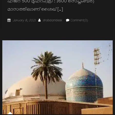
ഹിജ്റ 500 മുഹറം(ക്രി : 1600 സെപ്തംബര്‍)
മാസത്തിലാണ് ശൈഖ് […]
Posted
Author
January 8, 2021
shabdamdesk
Comment(0)
on