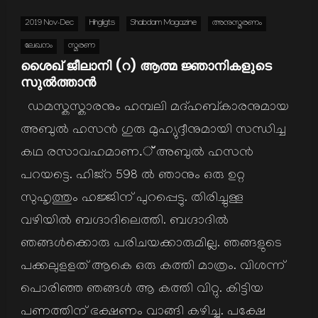
2019 Nov-Dec
Hihgligts
Shabdam Magazine
അനുസ്മരണം
ലേഖനം
സ്മരണ
ശൈഖ് ജീലാനി (റ) ആത്മ ജ്ഞാനികളുടെ
സുല്‍ത്താന്‍
ഡമസ്കസ്കാരനും ഹമ്പലി മദ്ഹബ്കാരനുമായ
അബുല്‍ ഹസന്‍ ഗുരു മുഹ്യുദ്ദീനുമായി സന്ധിച്ച
കഥ രസാവഹമാണ.് അബുല്‍ ഹസന്‍
പറയട്ടെ. ഹിജ്റ 598 ല്‍ ഞാനും ഒരു ഉറ്റ
സുഹൃത്തും ഹജ്ജിന് പുറപ്പെട്ടു. തിരിച്ചുള്ള
വഴിയില്‍ ബഗ്ദാദിലെത്തി. ബഗ്ദാദില്‍
ഞങ്ങള്‍ക്കൊരു പരിചയക്കാരുമില്ല. ഞങ്ങളുടെ
പക്കലുളളത് ആകെ ഒരു കത്തി മാത്രം. വിശന്ന്
പൊരിഞ്ഞ ഞങ്ങള്‍ ആ കത്തി വിറ്റു. കിട്ടിയ
പണത്തിന് ഭക്ഷണം വാങ്ങി കഴിച്ചു. പക്ഷേ