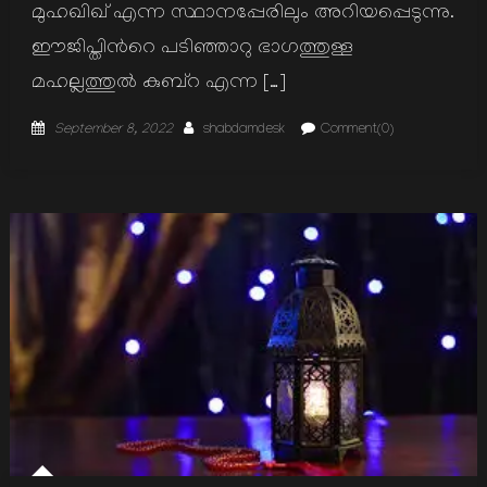
മുഹഖിഖ് എന്ന സ്ഥാനപ്പേരിലും അറിയപ്പെടുന്നു.
ഈജിപ്തിന്‍റെ പടിഞ്ഞാറു ഭാഗത്തുള്ള
മഹല്ലത്തുല്‍ കുബ്റ എന്ന […]
Posted
Author
September 8, 2022
shabdamdesk
Comment(0)
on