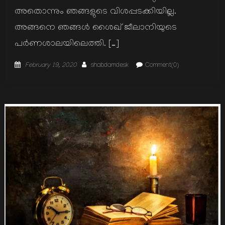
അതൊന്നും ഞങ്ങളുടെ വിശപ്പടക്കിയില്ല.
അങ്ങനെ ഞങ്ങള്‍ ശൈഖ് ജീലാനിയുടെ
പര്‍ണശാലയിലെത്തി. […]
Posted
Author
February 19, 2020
shabdamdesk
Comment(0)
on