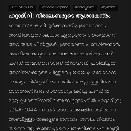
2022 MAY-JUNE
Shabdam Magazine
അനുസ്മരണം
ആത്മിയം
ഹദ്ദാദ്(റ); നിരാലംബരുടെ ആശാകേന്ദ്രം
ഫവാസ് കെ പി മൂര്‍ക്കനാട് പ്രബോധനം
അമ്പിയാമുര്‍സലുകള്‍ ഏറ്റെടുത്ത ദൗത്യമാണ്.
അവരുടെ പിന്‍തുടര്‍ച്ചക്കാരാണ് പണ്ഡിതന്മാര്‍.
അമ്പിയാക്കളുടെ അനന്തരാവകാശികളാണ്
പണ്ഡിതന്മാരെന്നാണ് തിരുനബി പഠിപ്പിച്ചത്.
അമ്പിയാക്കളുടെ പിന്തുടര്‍ച്ചയായ പ്രബോധന
ദൗത്യം നിര്‍വ്വഹിക്കുന്നതില്‍ അല്ലാഹുവിന്‍റെ
ഭാഗത്തുനിന്നും സൗഭാഗ്യം ലഭിച്ച പണ്ഡിത
ശ്രേഷ്ഠരാണ് സയ്യിദ് അബ്ദുള്ളാഹില്‍ ഹദ്ദാദ് (റ).
ഹിജ്റ 1044 സഫര്‍ മാസം അഞ്ചിനായിരുന്നു
അബ്ദുള്ളാ തങ്ങളുടെ ജനനം. ജനിച്ച ദിവസം
തന്നെ ആ കുഞ്ഞ് ഏറെ പരീക്ഷിക്കപ്പെട്ടു.രാത്രി