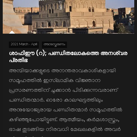
2021 March - April
അനുസ്മരണം
ശാഫിഈ (റ); പണ്ഡിതലോകത്തെ അനശ്വര
പ്രതിഭ
അമ്പിയാക്കളുടെ അനന്തരാവകാശികളായി
സമൂഹത്തില്‍ ഇസ്‌ലാമിക വിജ്ഞാന
പ്രസരണത്തിന് ചുക്കാന്‍ പിടിക്കുന്നവരാണ്
പണ്ഡിതന്മാര്‍. ഓരോ കാലഘട്ടത്തിലും
അനുയോജ്യരായ പണ്ഡിതന്മാര്‍ സമൂഹത്തില്‍
കഴിഞ്ഞുപോയിട്ടുണ്ട്. ആത്മീയം, കര്‍മശാസ്ത്രം,
ഭാഷ തുടങ്ങിയ നിരവധി മേഖലകളില്‍ അവര്‍