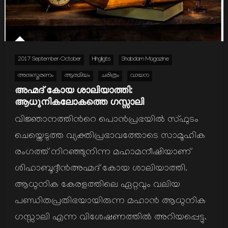
2017 September-October
Hihgligts
Shabdam Magazine
അനുസ്മരണം
ആത്മിയം
ചരിത്രം
വായന
അഹ്മദ് കോയ ശാലിയാത്തി:
ആധുനികലോകത്തെ ഗസ്സാലി
വിജ്ഞാനത്തിന്‍റെ പൊന്‍പ്രഭയില്‍ സ്ഫുടം
ചെയ്തെടുത്ത വ്യക്തിപ്രഭാവത്തോടെ സാമൂഹിക
രംഗത്ത് നിറഞ്ഞുനിന്ന മഹാമനീഷിയാണ്
ശിഹാബൂദ്ദീന്‍അഹ്മദ് കോയ ശാലിയാത്തി.
ആധുനിക കേരളത്തിലെ ഏറ്റവും വലിയ
പണ്ഡിതപ്രതിഭയായിരുന്ന മഹാന്‍ ആധുനിക
ഗസ്സാലി എന്ന വിശേഷണത്തില്‍ അറിയപ്പെട്ടു.