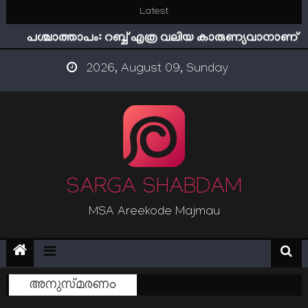
Skip
Latest
ഇമാം നവവി: അനന്തമായ നാൽപതാണ്ടുകൾ
to
പശ്ചാത്താപം: റബ്ബ് എത്ര വലിയ കാരുണ്യവാനാണ്
content
ഇന്ന് നേടിയാൽ ഇരട്ടി നേടാം
2026, August 09, Sunday
“ട്രംപ് 2.0” അധികാരത്തിന്‍റെ നിഴലിലെ എപ്സ്റ്റീന്‍
രഹസ്യങ്ങള്‍
സൂക്ഷിക്കുക! കുറ്റകൃത്യങ്ങളാണിന്ന് ട്രെന്‍ഡ്
ഇമാം നവവി: അനന്തമായ നാൽപതാണ്ടുകൾ
SARGA SHABDAM
MSA Areekode Majmau
അനുസ്മരണം