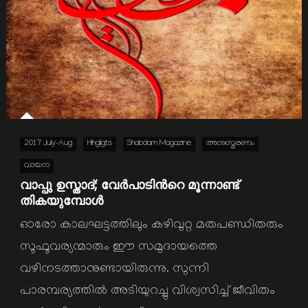
2017 July-Aug
Hihgligts
Shabdam Magazine
അനുസ്മരണം
വായന
വാപ്പു ഉസ്താദ്; വേർപാടിന്‍റെ മൂന്നാണ്ട്
തികയുമ്പോള്‍
ഓരോ കാലഘട്ടത്തിലും കഴിവുറ്റ മതപണ്ഡിതരും
സൂഫൂവര്യന്മാരും ഈ സമുദായത്തെ
വഴിനടത്താനുണ്ടായിരുന്നു. സുന്നി
പാരമ്പര്യത്തില്‍ അടിയുറച്ചു വിശ്വസിച്ച് ജീവിതം