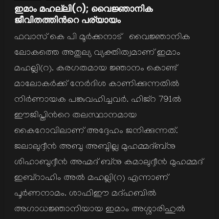
ഇമാം മഹല്ലി(റ); വൈജ്ഞാനിക
ജീവിതത്തിന്‍റെ പര്യായം
ഫവാസ് കെ പി മൂര്‍ക്കനാട് വൈജ്ഞാനിക
ലോകത്തെ അതുല്യ വ്യക്തിത്വമാണ് ഇമാം
മഹല്ലി(റ). കരഗതമായ ജ്ഞാനം കൊണ്ട്
മാലോകര്‍ക്ക് നേര്‍ദിശ കാണിക്കുന്നതില്‍
നിര്‍ണായക പങ്കുവഹിച്ചവര്‍. ഹിജ്റ 791ല്‍
ഈജിപ്തിന്‍റെ തലസ്ഥാനമായ
കൈറോവിലാണ് അദ്ദേഹം ജനിക്കുന്നത്.
ജലാലുദ്ദീന്‍ അബു അബ്ദില്ല മുഹമ്മദ്ബ്നു
ശിഹാബുദ്ദീന്‍ അഹ്മദ് ബ്നു കമാലുദ്ദീന്‍ മുഹമ്മദ്
ഇബ്റാഹിം അല്‍ മഹല്ലി(റ) എന്നാണ്
പൂര്‍ണനാമം. ശാഫിഈ മദ്ഹബില്‍
അഗാധജ്ഞാനിയായ ഇമാം അശ്ശാരിഹുല്‍