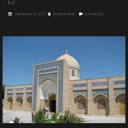
[…]
Posted
Author
September 8, 2017
shabdamdesk
Comment(0)
on