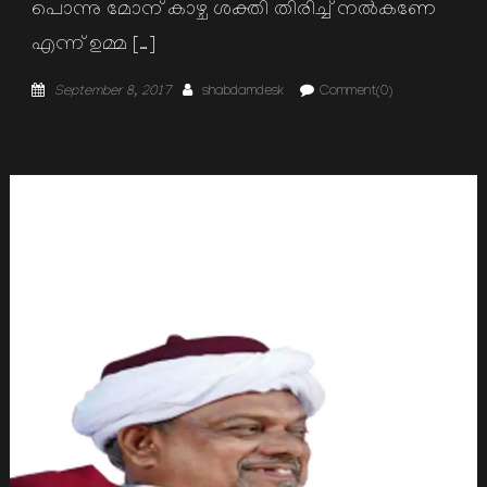
പൊന്നു മോന് കാഴ്ച ശക്തി തിരിച്ച് നല്‍കണേ
എന്ന് ഉമ്മ […]
Posted
Author
September 8, 2017
shabdamdesk
Comment(0)
on