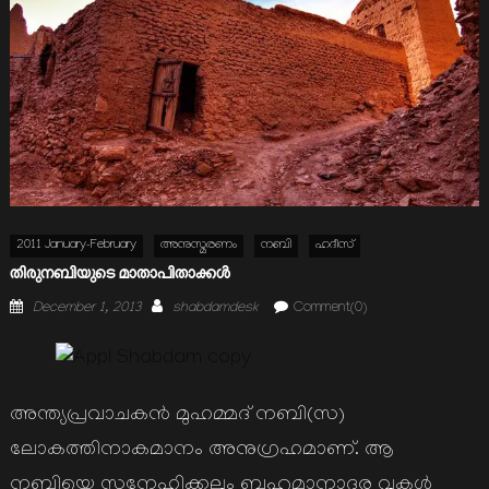
2011 January-February
അനുസ്മരണം
നബി
ഹദീസ്
തിരുനബിയുടെ മാതാപിതാക്കള്‍
Posted
Author
December 1, 2013
shabdamdesk
Comment(0)
on
അന്ത്യപ്രവാചകന്‍ മുഹമ്മദ് നബി(സ)
ലോകത്തിനാകമാനം അനുഗ്രഹമാണ്. ആ
നബിയെ സനേഹിക്കലും ബഹുമാനാദര വുകള്‍