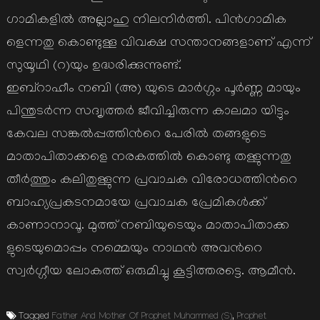
ഗാമികളില്‍ അല്ലാഹു നിലനിര്‍ത്തി. പിന്‍ഗാമിക
ളെന്നതു കൊണ്ടുള്ള വിവക്ഷ സന്താനങ്ങളാണ് എന്ന്
സുയൂഥി (റ)യും ഉദ്ധരിക്കുന്നുണ്ട്.
ഇബ്റാഹീം നബി (അ) യുടെ മാര്‍ഗ്ഗം പൂര്‍ണ്ണ മായും
പിന്തുടര്‍ന്ന സദ്വൃത്തര്‍ ജീവിച്ചിരുന്ന കാലമാ യിട്ടും
കേവല സങ്കല്‍പ്പത്തിന്‍റെ പേരില്‍ തങ്ങളുടെ
മാതാപിതാക്കളെ നരകത്തില്‍ കൊണ്ടു തള്ളുന്നതു
തീര്‍ത്തും കലിതുള്ളുന്ന പ്രവാചക വിരോധത്തിന്‍റെ
ബാഹ്യപ്രകടനമായേ പ്രവാചക പ്രേമികള്‍ക്ക്
കാണാനാവൂ. മുത്ത് നബിയുടെയും മാതാപിതാക്ക
ളുടെയുമൊപ്പം നമ്മെയും നാഥന്‍ അവന്‍റെ
സ്വര്‍ഗ്ഗീയ ലോകത്ത് ഒരുമിച്ചു കൂട്ടിത്തരട്ടെ. ആമീന്‍.
Tagged
Father And Mother Of Prophet Muhammed (S)
,
Prophet