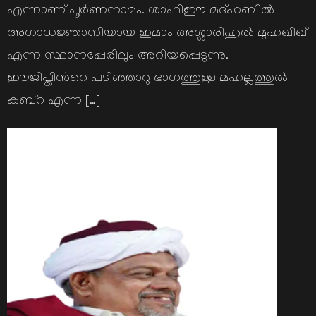
എന്നാണ് പൂര്‍ണനാമം. ശാഫിഈ മദ്ഹബില്‍
അഗാധജ്ഞാനിയായ ഇമാം അശ്ശാരിഹുല്‍ മുഹഖിഖ്
എന്ന സ്ഥാനപ്പേരിലും അറിയപ്പെടുന്നു.
ഈജിപ്തിന്‍റെ പടിഞ്ഞാറു ഭാഗത്തുള്ള മഹല്ലത്തുല്‍
കുബ്റ എന്ന […]