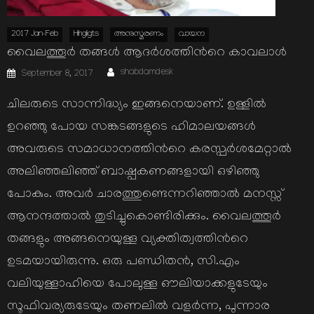
2017 Jan-Feb
Hihgligts
അനുസ്മരണം
വായന
വൈലത്തൂർ തങ്ങള്‍ ആദർശത്തിന്‍റെ കാവലാള്‍
Author
Posted
shabdamdesk
September 8, 2017
on
ചിലരുടെ സാന്നിദ്ധ്യം ഇങ്ങനെയാണ്. ഉള്ളില്‍
ഉറഞ്ഞു പോയ സങ്കടങ്ങളുടെ ഹിമാലയങ്ങള്‍
അവരുടെ സമാധാനത്തിന്‍റെ കരസ്പര്‍ശമേറ്റാല്‍
അലിഞ്ഞലിഞ്ഞ് ബാഷ്പകണങ്ങളായി ഒഴിഞ്ഞു
പോകും. അവര്‍ ചാരത്തുണ്ടെന്നറിഞ്ഞാല്‍ മനസ്സ്
ആനന്ദത്താല്‍ തുടിച്ചുകൊണ്ടിരിക്കും. വൈലത്തൂര്‍
തങ്ങളും അങ്ങനെയുള്ള വ്യക്തിത്വത്തിന്‍റെ
ഉടമയായിരുന്നു. ഒരു പണ്ഡിതന്‍, സി.എം
വലിയുള്ളാഹിയെ പോലുള്ള ഔലിയാക്കളുടേയും
സൂഫിവര്യരുടേയും തണലില്‍ വളര്‍ന്ന, പുന്നാര