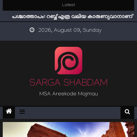
Skip
Latest
ഇമാം നവവി: അനന്തമായ നാൽപതാണ്ടുകൾ
to
പശ്ചാത്താപം: റബ്ബ് എത്ര വലിയ കാരുണ്യവാനാണ്
content
ഇന്ന് നേടിയാൽ ഇരട്ടി നേടാം
2026, August 09, Sunday
“ട്രംപ് 2.0” അധികാരത്തിന്‍റെ നിഴലിലെ എപ്സ്റ്റീന്‍
രഹസ്യങ്ങള്‍
സൂക്ഷിക്കുക! കുറ്റകൃത്യങ്ങളാണിന്ന് ട്രെന്‍ഡ്
ഇമാം നവവി: അനന്തമായ നാൽപതാണ്ടുകൾ
SARGA SHABDAM
MSA Areekode Majmau