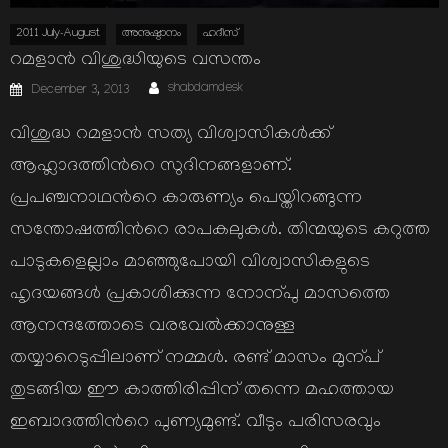
2011 July-August
അനുഷ്ഠാനം
ഹദീസ്
റമളാന്‍ വിശുദ്ധിയുടെ വസന്തം
Author
Posted
shabdamdesk
December 3, 2013
on
വിശുദ്ധ റമളാന്‍ സത്യ വിശ്വാസികള്‍ക്ക്
ആഹ്ലാദത്തിന്‍റെ സുദിനങ്ങളാണ്.
പ്രപഞ്ചനാഥന്‍റെ കാരുണ്യം പെയ്തിറങ്ങുന്ന
സന്തോഷത്തിന്‍റെ രാപകലുകള്‍. തിന്മയുടെ കറുത്ത
പാടുകളെല്ലാം മാഞ്ഞുപോയി വിശ്വാസികളുടെ
ഹൃദയങ്ങള്‍ പ്രകാശിക്കുന്ന നോന്പു മാസത്തെ
ആനന്ദത്തോടെ വരവേല്‍ക്കാനുള്ള
തയ്യാറെടുപ്പിലാണ് നമ്മള്‍. രണ്ട് മാസം മുന്പ്
തുടങ്ങിയ ഈ കാത്തിരിപ്പിന് തന്നെ മഹത്തായ
ഇബാദത്തിന്‍റെ പുണ്യമുണ്ട്. വീടും പരിസരവും