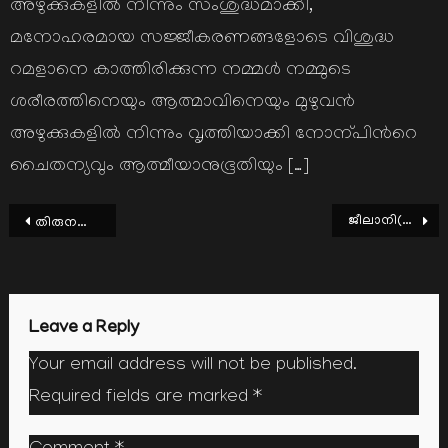
അഴുക്കുകളില്‍ നിന്നും സംശുദ്ധമാക്കി,
മനോഹരമായ സജ്ജീകരണങ്ങളോടെ വിശുദ്ധ
റമളാനെ കാത്തിരിക്കുന്ന നമ്മള്‍ നമ്മുടെ
ശരീരത്തിനെയും ആത്മാവിനെയും മുഴുവന്‍
അഴുക്കുകളില്‍ നിന്നും വൃത്തിയാക്കി നോന്പിന്‍റെ
ചൈതന്യവും ആത്മീയാനുഭൂതിയും […]
Post
ജീലാനി(റ): ജീവിതവും ദര്‍ശനവും
തിരുനബി;പറഞ്ഞവസാനിപ്പിക്കാന്‍ കഴിയാത്ത മഹത്വം
navigation
Leave a Reply
Your email address will not be published.
Required fields are marked
*