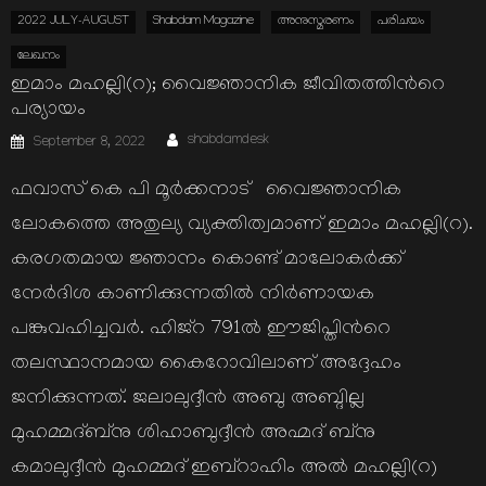
2022 JULY-AUGUST
Shabdam Magazine
അനുസ്മരണം
പരിചയം
ലേഖനം
ഇമാം മഹല്ലി(റ); വൈജ്ഞാനിക ജീവിതത്തിന്‍റെ
പര്യായം
Author
Posted
shabdamdesk
September 8, 2022
on
ഫവാസ് കെ പി മൂര്‍ക്കനാട് വൈജ്ഞാനിക
ലോകത്തെ അതുല്യ വ്യക്തിത്വമാണ് ഇമാം മഹല്ലി(റ).
കരഗതമായ ജ്ഞാനം കൊണ്ട് മാലോകര്‍ക്ക്
നേര്‍ദിശ കാണിക്കുന്നതില്‍ നിര്‍ണായക
പങ്കുവഹിച്ചവര്‍. ഹിജ്റ 791ല്‍ ഈജിപ്തിന്‍റെ
തലസ്ഥാനമായ കൈറോവിലാണ് അദ്ദേഹം
ജനിക്കുന്നത്. ജലാലുദ്ദീന്‍ അബു അബ്ദില്ല
മുഹമ്മദ്ബ്നു ശിഹാബുദ്ദീന്‍ അഹ്മദ് ബ്നു
കമാലുദ്ദീന്‍ മുഹമ്മദ് ഇബ്റാഹിം അല്‍ മഹല്ലി(റ)