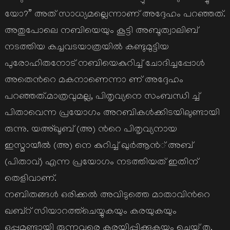
യോ?” അത് സാധ്യമല്ലെന്നാണ് അദ്ദേഹം പറഞ്ഞത്.
അതുപോലെ നബിയെയും കൂട്ടി അബൂത്വാലിബ്
നടത്തിയ കച്ചവടയാത്രയില്‍ കണ്ടുമുട്ടിയ
പുരോഹിതനോട് നബിയെകുറിച്ച് ചോദിച്ചപ്പോള്‍
അതെന്‍റെ മകനാണെന്നാ ണ് അദ്ദേഹം
പറഞ്ഞത്.മാത്രവുമല്ല, പിതൃവ്യനെ സംബന്ധി ച്ച്
പിതാവെന്ന പ്രയോഗം അറബികള്‍ക്കിടയിലുണ്ടായി
രുന്നു. യഅ്ഖൂബ് (അ) ന്‍റെ പിതൃവ്യനായ
ഇസ്മായീല്‍ (അ) നെ കുറിച്ച് ഖുര്‍ആന്‍് അബ്
(പിതാവ്) എന്ന പ്രയോഗം നടത്തിയത് ഇതിന്
തെളിവാണ്.
നബിതങ്ങള്‍ ഒരിക്കല്‍ അവിടുത്തെ മാതാവിന്‍റെ
ഖബ്റ് സിയാറത്ത്ചെയ്യുകയും കരയുകയും
ഒപ്പമുണ്ടായി രുന്നവരെ കരയിപ്പിക്കുകയും ചെയ് തു.