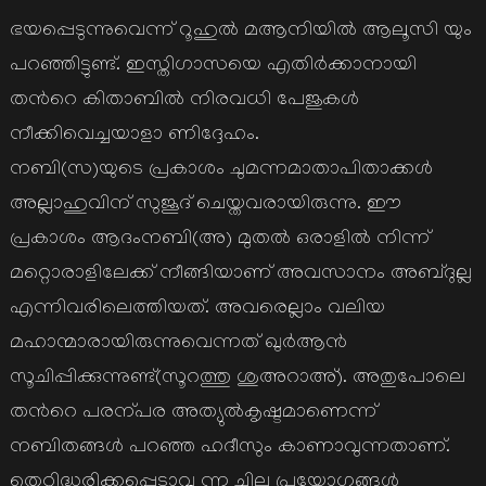
ഭയപ്പെടുന്നുവെന്ന് റൂഹുല്‍ മആനിയില്‍ ആലൂസി യും
പറഞ്ഞിട്ടുണ്ട്. ഇസ്തിഗാസയെ എതിര്‍ക്കാനായി
തന്‍റെ കിതാബില്‍ നിരവധി പേജുകള്‍
നീക്കിവെച്ചയാളാ ണിദ്ദേഹം.
നബി(സ)യുടെ പ്രകാശം ചുമന്നമാതാപിതാക്കള്‍
അല്ലാഹുവിന് സുജൂദ് ചെയ്തവരായിരുന്നു. ഈ
പ്രകാശം ആദംനബി(അ) മുതല്‍ ഒരാളില്‍ നിന്ന്
മറ്റൊരാളിലേക്ക് നീങ്ങിയാണ് അവസാനം അബ്ദുല്ല
എന്നിവരിലെത്തിയത്. അവരെല്ലാം വലിയ
മഹാന്മാരായിരുന്നുവെന്നത് ഖുര്‍ആന്‍
സൂചിപ്പിക്കുന്നുണ്ട്(സൂറത്തു ശുഅറാഅ്). അതുപോലെ
തന്‍റെ പരന്പര അത്യുല്‍കൃഷ്ടമാണെന്ന്
നബിതങ്ങള്‍ പറഞ്ഞ ഹദീസും കാണാവുന്നതാണ്.
തെറ്റിദ്ധരിക്കപ്പെടാവു ന്ന ചില പ്രയോഗങ്ങള്‍