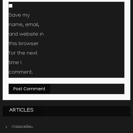
Save my
name, email,
and website in
this browser
for the next
time I
comment.
ARTICLES
സമകാലികം