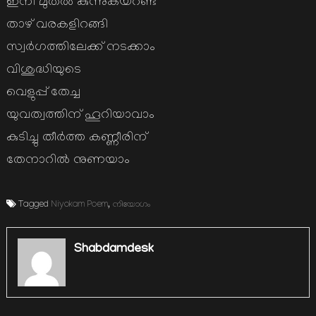
ഇനി മുതല്‍ കുന്നുകയറണ്ട
താഴ് വരകളിറങ്ങി
സ്വര്‍ഗത്തിലേക്ക് നടക്കാം
വിശുദ്ധിയുടെ
വെളുപ്പ് തേച്ച
യുവത്വത്തിന് ഹൂറിയാവാം
കുടിച്ചു തീര്‍ത്ത കണ്ണീരിന്
തേനാറില്‍ നുണയാം
Tagged
Niyokam Poem
,
നിയോഗം
Shabdamdesk