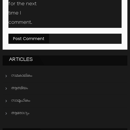
for the next
time I
comment.
ARTICLES
സമകാലികം
ആത്മിയം
സാമൂഹികം
ആരോഗ്യം