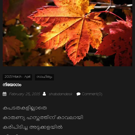
2015 March - April
സാഹിത്യം
നിയോഗം
Posted
Author
February 25, 2015
shabdamdesk
Comment(0)
on
കപടതകളില്ലാതെ
കാരുണ്യ ഹസ്തത്തിന് കാവലായി
കരിപിടിച്ച അടുക്കളയില്‍