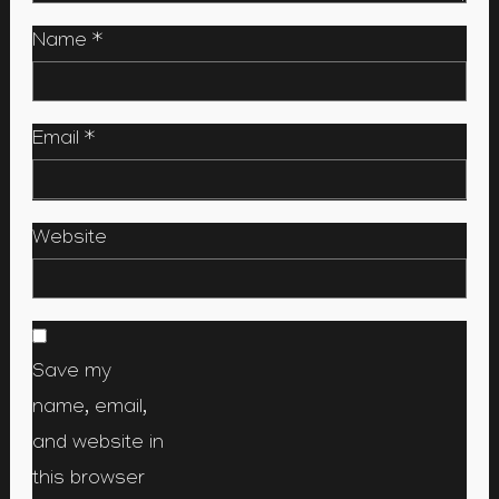
Name
*
Email
*
Website
Save my
name, email,
and website in
this browser