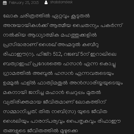
Author
Posted
shabdamdesk
February 25, 2015
on
ലോക ചരിത്രത്തില്‍ ഏറ്റവും കൂടുതല്‍
അനുയായികള്‍ക്ക് ആത്മീയ ചൈതന്യം പകര്‍ന്ന്
നല്‍കിയ ആധ്യാത്മിക മഹത്തുക്കളില്‍
പ്രസിദ്ധരാണ് ശൈഖ് അഹ്മദുല്‍ കബീറു
രിഫാഈ(റ). ഹിജ്റ 512, റജബ് 5ന് ഇറാഖിലെ
ബത്വാഇഹ് പ്രദേശത്തെ ഹസന്‍ എന്ന കൊച്ചു
ഗ്രാമത്തില്‍ അബുല്‍ ഹസന്‍ എന്നവരുടെയും
ഉമ്മുല്‍ ഫള്ല്‍ ഫാത്വിമതൂല്‍ അന്‍സാരിയ്യയുടെയും
മകനായി ജനിച്ച മഹാന്‍ ചെറുപ്പം മുതല്‍
വ്യതിരിക്തമായ ജീവിതമാണ് ലോകത്തിന്
സമ്മാനിച്ചത്. തിരു നബി(സ) യുടെ ജീവിത
ശൈലിയും പാരന്പര്യവും പൈതൃകവും രിഫാഈ
തങ്ങളുടെ ജീവിതത്തില്‍ മുഴുക്കെ