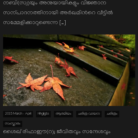
നബി(സ്വ)യും അനുയായികളും വിജ്ഞാന
സന്പാദനത്തിനായി അര്‍ഖമിന്‍റെ വീട്ടില്‍
സമ്മേളിക്കാറുണ്ടെന്ന […]
2015 March - April
Hihgligts
ആത്മിയം
ചരിത്ര വായന
ചരിത്രം
സംസ്കാരം
ശൈഖ് രിഫാഈ(റ); ജീവിതവും സന്ദേശവും