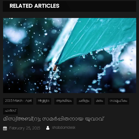
RELATED ARTICLES
2015 March - April
Hihgligts
ആത്മിയം
ചരിത്രം
മതം
സാമൂഹികം
ഹദീസ്
മിസ്വ്അബ്(റ); സമര്‍പ്പിതനായ യുവാവ്
Author
Posted
shabdamdesk
February 25, 2015
on