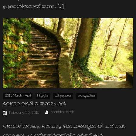
പ്രകാശിതമായിരുന്നു. […]
2015 March - April
Hihgligts
വിദ്യഭ്യാസം
സാമൂഹികം
വേനലവധി വരുന്പോള്‍
Author
Posted
shabdamdesk
February 25, 2015
on
അവധിക്കാലം, ഒരുപാടു മോഹങ്ങളുമായി പരീക്ഷാ