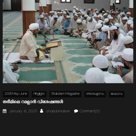
2018 May-June
Hihgligts
Shabdam Magazine
അനുഷ്ഠാനം
ലേഖനം
തരീമിലെ റമളാന്‍ വിശേഷങ്ങള്‍
Posted
Author
January 6, 2020
shabdamdesk
Comment(0)
on