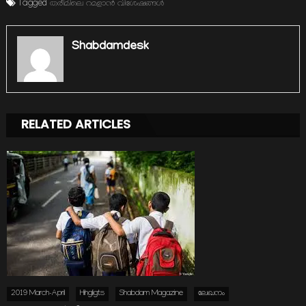
Tagged
തരീമിലെ റമളാന്‍ വിശേഷങ്ങള്‍
Shabdamdesk
RELATED ARTICLES
2019 March-April
Hihgligts
Shabdam Magazine
ലേഖനം