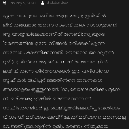
Author
Posted
shabdamdesk
January 9, 2020
on
ഏകനായ ഇലാഹിലേക്കുള്ള യാത്ര ഭൂമിയില്‍
ജീവിക്കുമ്പോള്‍ തന്നെ സംഭവിക്കുക സാധ്യമാണ്!
ആ യാത്രയിലേക്കാണ് തിരുനബി(സ്വ)യുടെ
‘മരണത്തിനു മുമ്പേ നിങ്ങള്‍ മരിക്കുക’ എന്ന
സന്ദേശം ക്ഷണിക്കുന്നത്. മൗലാനാ ജലാലുദ്ദീന്‍
റൂമി(റ)വിന്‍റെ ആത്മീയ സങ്കീര്‍ത്തനങ്ങളില്‍
ലയിപ്പിക്കുന്ന കീര്‍ത്തനങ്ങള്‍ ഈ ഹദീസിനെ
സൂഫികള്‍ രുചിച്ചറിഞ്ഞതിന്‍റെ ഭാവനകള്‍
അടയാളപ്പെടുത്തുന്നുണ്ട്. ‘ഓ, ഖോജാ! മരിക്കും മുമ്പേ
നീ മരിക്കുക; എങ്കില്‍ മരണവേദന നീ
സഹിക്കേണ്ടിവരില്ല. വെളിച്ചത്തിലേക്ക് പ്രവേശിക്കും
വിധം നീ മരിക്കുക ഖബ്റിലേക്ക് മരിക്കുന്ന മരണമല്ല
വേണ്ടത് ‘(ജലാലുദ്ദീന്‍ റൂമി). മരണം നിത്യമായ