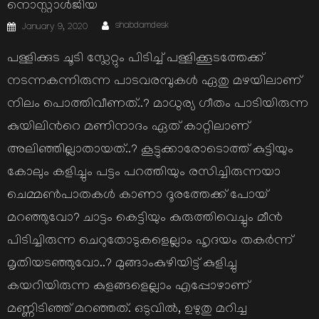
നൊസ്റ്റാള്‍ജിയ
Author
Posted
shabdamdesk
January 9, 2020
on
പള്ളിക്കുട ചൂടി സ്ലേറ്റും പിടിച്ച് പള്ളിക്കൂടത്തേക്ക്
നടന്നകന്നിരുന്ന പാടവരമ്പുകള്‍ ഏതു മഴയിലാണ്
നിലം പൊത്തിവീണത്..? മാധുര്യ ഗീതം പാടിയിരുന്ന
കുയിലിന്‍റെ മണിനാദം ഏത് കാറ്റിലാണ്
അലിഞ്ഞില്ലാതായത്..? കൂട്ടുക്കാരോടൊത്ത് കുട്ടിയും
കോലും കളിച്ചും പട്ടം പറത്തിയും രസിച്ചിരുന്നയാ
ചെമ്മണ്‍പാതകള്‍ കാണാ ദൂരത്തേക്ക് പോയ്
മറഞ്ഞുവോ? ചാട്ടം കെട്ടിയും കുരുത്തിവെച്ചും മീന്‍
പിടിച്ചിരുന്ന ചെറുതോടുകളെല്ലാം ഹൃദയം തകര്‍ന്ന്
മൃതിയടഞ്ഞുവോ..? മുങ്ങാംകുഴിയിട്ട് കുളിച്ചു
കയറിയിരുന്ന കുളങ്ങളെല്ലാം എപ്പോഴാണ്
മണ്ണിടിഞ്ഞ് മറഞ്ഞത്. ഒടുവില്‍, ഉഴുതു മറിച്ച