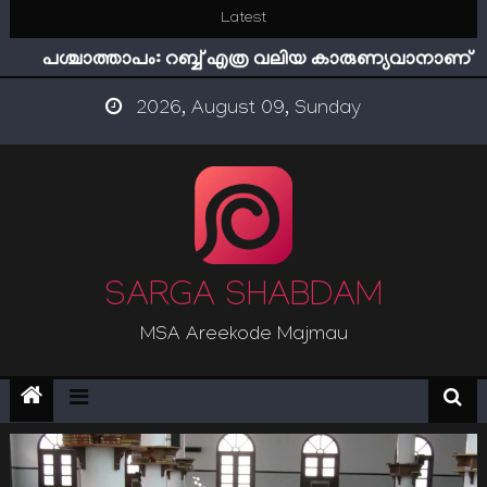
Skip
Latest
ഇമാം നവവി: അനന്തമായ നാൽപതാണ്ടുകൾ
to
പശ്ചാത്താപം: റബ്ബ് എത്ര വലിയ കാരുണ്യവാനാണ്
content
ഇന്ന് നേടിയാൽ ഇരട്ടി നേടാം
2026, August 09, Sunday
“ട്രംപ് 2.0” അധികാരത്തിന്‍റെ നിഴലിലെ എപ്സ്റ്റീന്‍
രഹസ്യങ്ങള്‍
സൂക്ഷിക്കുക! കുറ്റകൃത്യങ്ങളാണിന്ന് ട്രെന്‍ഡ്
ഇമാം നവവി: അനന്തമായ നാൽപതാണ്ടുകൾ
SARGA SHABDAM
MSA Areekode Majmau