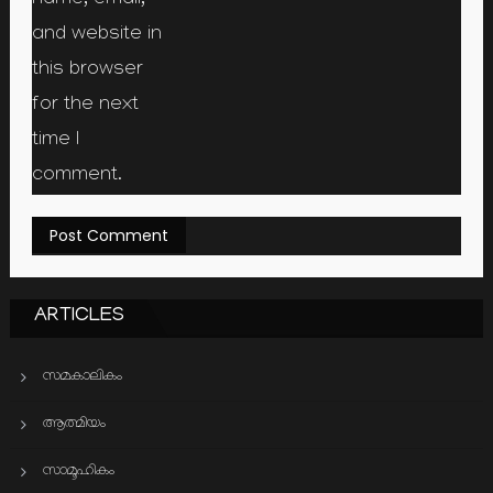
name, email,
and website in
this browser
for the next
time I
comment.
ARTICLES
സമകാലികം
ആത്മിയം
സാമൂഹികം