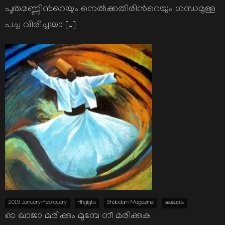
പൂതമണ്ണിന്‍റെയും നെല്‍ക്കതിരിന്‍റെയും ഗന്ധമുള്ള
പച്ച വിരിച്ചയാ […]
2019 January-Febrauary
Hihgligts
Shabdam Magazine
ലേഖനം
ഓ ഖാജാ മരിക്കും മുമ്പേ നീ മരിക്കുക