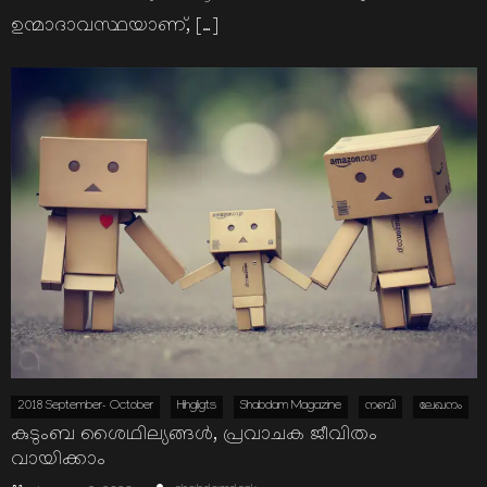
ഉന്മാദാവസ്ഥയാണ്, […]
2018 September- October
Hihgligts
Shabdam Magazine
നബി
ലേഖനം
കുടുംബ ശൈഥില്യങ്ങള്‍, പ്രവാചക ജീവിതം
വായിക്കാം
Author