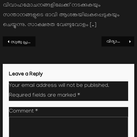
വിവാഹമോചനങ്ങളിലേക്ക് നടക്കുകയും
സന്താനങ്ങളുടെ ഭാവി ആശങ്കയിലകപ്പെടുകയും
ചെയ്യുന്നു. സാക്ഷരത വേണ്ടുവോളം […]
Post
വിദ്യാലോകത്തെ വ്യതിചലനങ്ങള്‍
സ്വത്വ പ്രതിസന്ധിയുടെ മുസ്ലിം ദൃശ്യതകള്‍
navigation
Leave a Reply
Your email address will not be published.
Required fields are marked
*
Comment
*