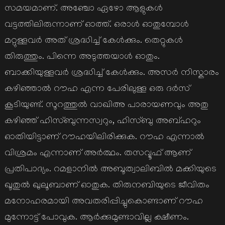
സമയമാണ്. അഞ്ചോ ഏഴോ ആളുകള്‍
വട്ടത്തിലിരുന്നാണ് ഓത്ത്. ഒരാള്‍ ഓതുമ്പോള്‍
മറ്റുള്ളവര്‍ അത് ശ്രദ്ധിച്ച് കേള്‍ക്കും. തെറ്റുകള്‍
തിരുത്തും. പിന്നെ അടുത്തയാള്‍ ഓതും.
ബാക്കിയുള്ളവര്‍ ശ്രദ്ധിച്ച് കേള്‍ക്കും. അസര്‍ നിസ്കാരം
കഴിഞ്ഞാല്‍ റൗഹ എന്ന പേരിലുള്ള ഒരു ദര്‍സ്
കൂടിയുണ്ട്. സൂറത്തുല്‍ വാഖിഅ പാരായണവും അതു
കഴിഞ്ഞ് ഹിസ്ബുന്നസ്വറും, ഹിസ്ബു അബ്ഹറും
ഓതിയിട്ടാണ് റൗഹയിലിരിക്കുക. റൗഹ എന്നാല്‍
വിശ്രമം എന്നാണ് അര്‍ത്ഥം. തസവ്വൂഫ് ആണ്
പ്രതിപാദ്യം. റമളാനില്‍ അബൂത്വാലിബില്‍ മക്കിയുടെ
ഖൂതുല്‍ ഖുലൂബാണ് ഓതുക. തിരുനബിയുടെ ജീവിതം
മനോഹരമായി അവതരിപ്പിച്ചുകൊണ്ടാണ് റൗഹ
മുന്നോട്ട് പോവുക. ആര്‍ക്കുമുണ്ടാവില്ല ക്ഷീണം.