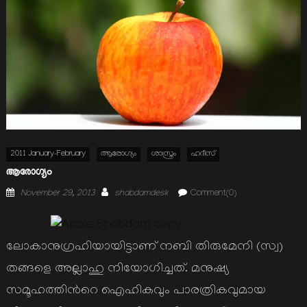
2011 January-February
ആരോഗ്യം
ശാസ്ത്രം
ഹദീസ്
ആരോഗ്യം
Posted
Author
November 29, 2013
shabdamdesk
Comment(0)
on
ലോകാനുഗ്രഹിയായിട്ടാണ് നബി തിരുമേനി (സ്വ)
തങ്ങളെ അല്ലാഹു നിയോഗിച്ചത്. മനുഷ്യ
സമൂഹത്തിന്‍റെ ഐഹികവും പാരത്രികവുമായ