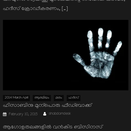
ഹദീസ് ക്രോഡീകരണം, […]
2014 March-April
ആത്മിയം
മതം
ഹദീസ്
ഹിസാബിനു മുന്പൊരു ഫീഡ്ബാക്ക്
Author
Posted
shabdamdesk
February 10, 2015
on
ആഗോളതലങ്ങളില്‍ വന്‍കിട ബിസിനസ്