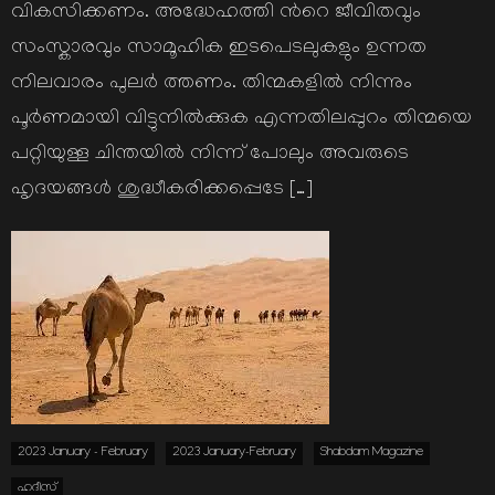
വികസിക്കണം. അദ്ധേഹത്തി ന്‍റെ ജീവിതവും
സംസ്കാരവും സാമൂഹിക ഇടപെടലുകളും ഉന്നത
നിലവാരം പുലര്‍ ത്തണം. തിന്മകളില്‍ നിന്നും
പൂര്‍ണമായി വിട്ടുനില്‍ക്കുക എന്നതിലപ്പുറം തിന്മയെ
പറ്റിയുള്ള ചിന്തയില്‍ നിന്ന് പോലും അവരുടെ
ഹൃദയങ്ങള്‍ ശുദ്ധീകരിക്കപ്പെടേ […]
2023 January - February
2023 January-February
Shabdam Magazine
ഹദീസ്