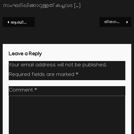
സംഘടിപ്പിക്കാറുള്ളത് കച്ചവട […]
Post
തിരുനബി (സ്വ)യുടെ അമാനുഷികത
ആത്മീയതയുടെ പൂര്‍ണ്ണത
navigation
Leave a Reply
Your email address will not be published.
Required fields are marked
*
Comment
*