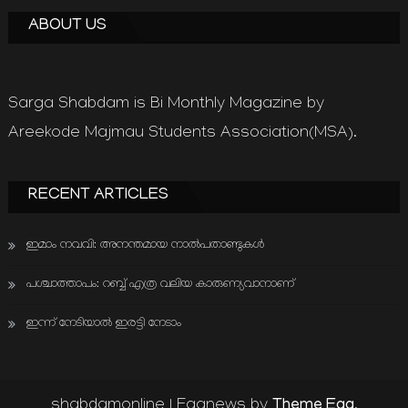
ABOUT US
Sarga Shabdam is Bi Monthly Magazine by
Areekode Majmau Students Association(MSA).
RECENT ARTICLES
ഇമാം നവവി: അനന്തമായ നാൽപതാണ്ടുകൾ
പശ്ചാത്താപം: റബ്ബ് എത്ര വലിയ കാരുണ്യവാനാണ്
ഇന്ന് നേടിയാൽ ഇരട്ടി നേടാം
Theme Egg
shabdamonline
|
Eggnews by
.