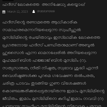
ഹദീസ് ലോകത്തെ അനിഷേധ്യ കയ്യൊപ്പ്‌
Author
Posted
shabdamdesk
March 12, 2023
on
ഹദീസിന്റെ രണ്ടാമത്തെ ആധികാരിക
സമാഹരമെന്നറിയപ്പെടുന്ന സ്വഹീഹുല്‍
മുസ്‌ലിമിന്റെ രചയിതാവും ഇസ്‌ലാമിക ലോകത്തെ
പ്രഗത്ഭനായ ഹദീസ് പണ്ഡിതനുമാണ് അബുല്‍
ഹുസൈന്‍ എന്ന ഓമനപ്പേരില്‍ അറിയപ്പെടുന്ന
മുഹമ്മദ് ബിന്‍ ഹജ്ജാജ് ബിന്‍ മുസ്‌ലിം (റ).
സത്യസന്തത, നീതി നിഷ്ഠത, സ്വഭാവ ശുദ്ധി എന്നീ
വൈശിഷ്ടങ്ങള്‍ക്കു പുറമെ ഗവേഷണ തല്‍പരത,
ചരിത്ര പാടവം തുടങ്ങിയ ഗുണ വിശേഷങ്ങള്‍
കൊണ്ടലങ്കരിക്കപ്പെട്ടതായിരുന്നു ഇമാം മുസ്‌ലിമിന്റെ
ജീവിതം. ഇമാം മുസ്‌ലിമിനെ കുറിച്ച് ഇമാം നവവി (റ)
പറയുന്നു: സ്വഹീഹു മുസ്‌ലിമിന്റെ നിവേദക പരമ്പര,