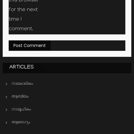
this browser
for the next
time I
comment.
ARTICLES
സമകാലികം
ആത്മിയം
സാമൂഹികം
ആരോഗ്യം