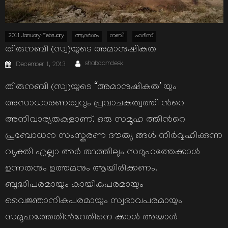
2011 January-February
ആദര്‍ശം
നബി
ഹദീസ്
തിരുനബി (സ്വ)യുടെ അമാനുഷികത
Author
Posted
shabdamdesk
December 1, 2013
on
തിരുനബി (സ്വ)യുടെ “അമാനുഷികത’ യും
അസാധാരണത്വവും പ്രവാചകത്വത്തി ന്‍റെ
അനിവാര്യതകളാണ്. ഒരു സമൂഹ ത്തിന്‍റെ
പ്രബോധന സംസ്കരണ ദൗത്യ ങ്ങള്‍ നിര്‍വ്വഹിക്കുന്ന
വ്യക്തി എല്ലാ അര്‍ ത്ഥത്തിലും സമൂഹത്തേക്കാള്‍
ഉന്നതനും ഉത്തമനും ആയിരിക്കണം.
ബുദ്ധിപരമായും കായികപരമായും
വൈജ്ഞാനികപരമായും സ്വഭാവപരമായും
സമൂഹത്തേതിന്‍റേതിനെ ക്കാള്‍ അയാള്‍