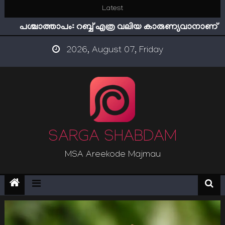
ഇമാം നവവി: അനന്തമായ നാൽപതാണ്ടുകൾ
Skip
Latest
പശ്ചാത്താപം: റബ്ബ് എത്ര വലിയ കാരുണ്യവാനാണ്
to
content
ഇന്ന് നേടിയാൽ ഇരട്ടി നേടാം
2026, August 07, Friday
“ട്രംപ് 2.0” അധികാരത്തിന്‍റെ നിഴലിലെ എപ്സ്റ്റീന്‍
രഹസ്യങ്ങള്‍
സൂക്ഷിക്കുക! കുറ്റകൃത്യങ്ങളാണിന്ന് ട്രെന്‍ഡ്
ഇമാം നവവി: അനന്തമായ നാൽപതാണ്ടുകൾ
SARGA SHABDAM
MSA Areekode Majmau