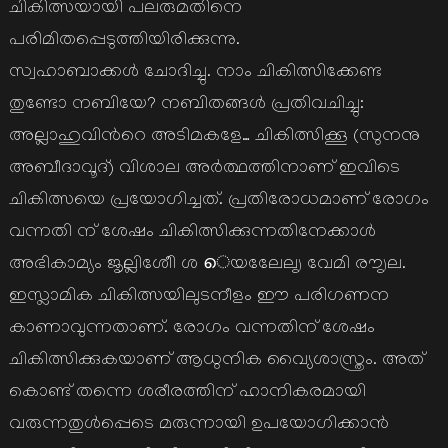
ചികിത്സയായി പലരുമതിനെ
പരിമിതപ്പെടുത്തിയിരിക്കുന്നു.
സ്വഹാബാക്കള്‍ ചോദിച്ചു. നാം ചികിത്സിക്കേണ്ട
തുണ്ടോ നബിയേ? നബിതങ്ങള്‍ പ്രതിവചിച്ചു:
അല്ലാഹുവിന്‍റെ അടിമകളേ… ചികിത്സിക്കൂ (സുനനു
അബീദാവൂദ്) വിശാല അര്‍ത്ഥത്തിനാണ് ഇവിടെ
ചികിത്സയെ പ്രയോഗിച്ചത്. പ്രതിരോധമാണ് രോഗം
വന്നതി ന് ശേഷം ചികിത്സിക്കുന്നതിനേക്കാള്‍
അഭികാമ്യം ജൃല്ലിശേീി ശ െയലേേലൃ വേമി രൗൃല.
ഇസ്ലാമിക ചികിത്സയിലുടനീളം ഈ പരിഗണന
കാണാവുന്നതാണ്. രോഗം വന്നതിന് ശേഷം
ചികിത്സിക്കുകയാണ് ആധുനിക വ്യൈശാസ്ത്രം. അത്
കൊണ്ട് തന്നെ ശരീരത്തിന് ഹാനികരമായി
വരുന്നതുള്‍പ്പെടെ മരുന്നായി ഉപയോഗിക്കാന്‍