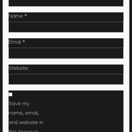
Name
*
Email
*
Website
Save my
name, email,
and website in